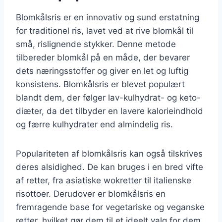
Blomkålsris er en innovativ og sund erstatning
for traditionel ris, lavet ved at rive blomkål til
små, rislignende stykker. Denne metode
tilbereder blomkål på en måde, der bevarer
dets næringsstoffer og giver en let og luftig
konsistens. Blomkålsris er blevet populært
blandt dem, der følger lav-kulhydrat- og keto-
diæter, da det tilbyder en lavere kalorieindhold
og færre kulhydrater end almindelig ris.
Populariteten af blomkålsris kan også tilskrives
deres alsidighed. De kan bruges i en bred vifte
af retter, fra asiatiske wokretter til italienske
risottoer. Derudover er blomkålsris en
fremragende base for vegetariske og veganske
retter, hvilket gør dem til et ideelt valg for dem,