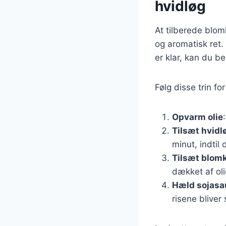
hvidløg
At tilberede blom
og aromatisk ret.
er klar, kan du b
Følg disse trin f
Opvarm olie
Tilsæt hvidl
minut, indtil 
Tilsæt blomk
dækket af oli
Hæld sojasa
risene bliver 