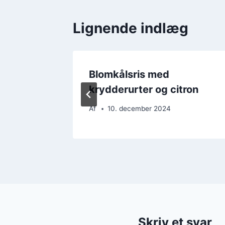
Lignende indlæg
g som
Blomkålsris med
krydderurter og citron
Af
10. december 2024
Skriv et svar