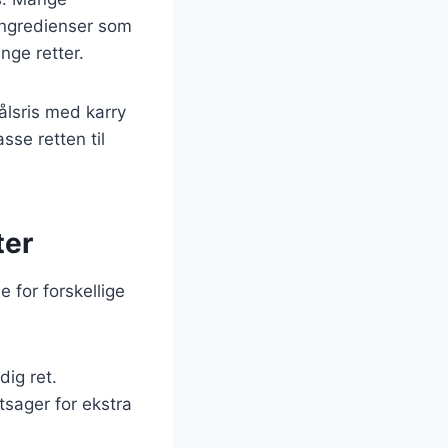
 ingredienser som
ange retter.
ålsris med karry
sse retten til
ter
 for forskellige
dig ret.
tsager for ekstra