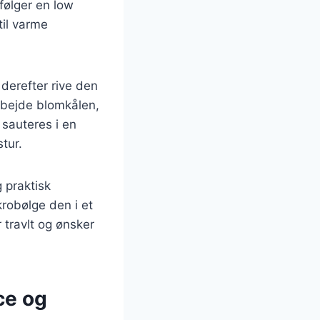
 følger en low
til varme
 derefter rive den
arbejde blomkålen,
 sauteres i en
tur.
 praktisk
robølge den i et
r travlt og ønsker
ce og