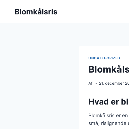
Fortsæt
Blomkålsris
til
indhold
UNCATEGORIZED
Blomkåls
Af
21. december 2
Hvad er b
Blomkålsris er en 
små, rislignende