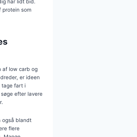
g har lidt bid.
f protein som
es
n af low carb og
dreder, er ideen
tage fart i
søge efter lavere
r.
n også blandt
re flere
is. Mange