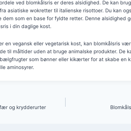
fordele ved blomkålsris er deres alsidighed. De kan bru
 fra asiatiske wokretter til italienske risottoer. Du kan ogs
ge dem som en base for fyldte retter. Denne alsidighed 
ris i din daglige kost.
er en vegansk eller vegetarisk kost, kan blomkålsris vær
ylde til måltider uden at bruge animalske produkter. De 
ælgfrugter som bønner eller kikærter for at skabe en k
lle aminosyrer.
gation
fær og krydderurter
Blomkåls