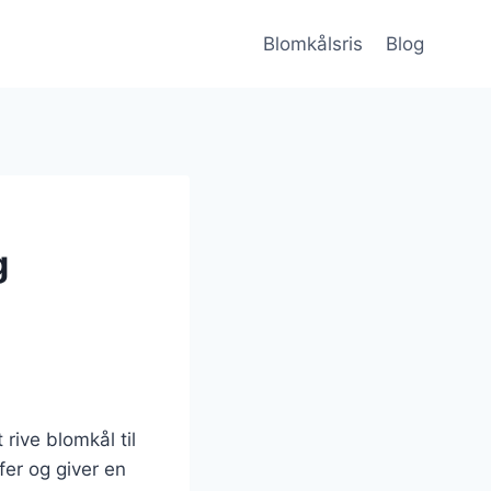
Blomkålsris
Blog
g
 rive blomkål til
er og giver en