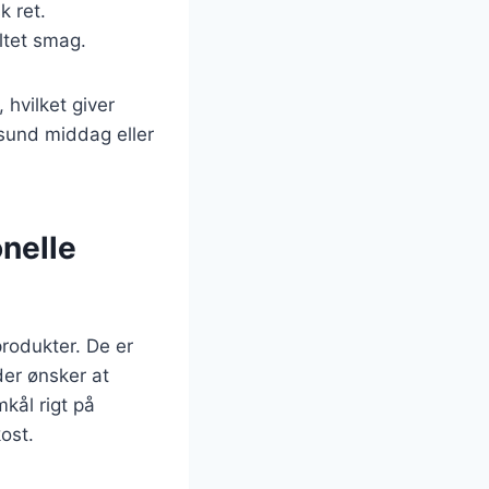
k ret.
ltet smag.
 hvilket giver
sund middag eller
onelle
produkter. De er
 der ønsker at
kål rigt på
kost.