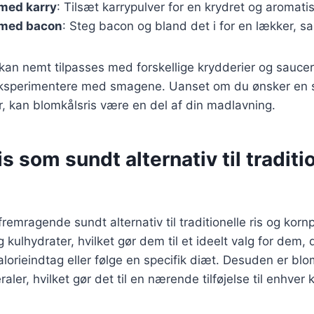
 med karry
: Tilsæt karrypulver for en krydret og aromatis
 med bacon
: Steg bacon og bland det i for en lækker, sa
 kan nemt tilpasses med forskellige krydderier og saucer,
eksperimentere med smagene. Uanset om du ønsker en 
r, kan blomkålsris være en del af din madlavning.
s som sundt alternativ til traditi
fremragende sundt alternativ til traditionelle ris og korn
og kulhydrater, hvilket gør dem til et ideelt valg for dem,
lorieindtag eller følge en specifik diæt. Desuden er blom
aler, hvilket gør det til en nærende tilføjelse til enhver 