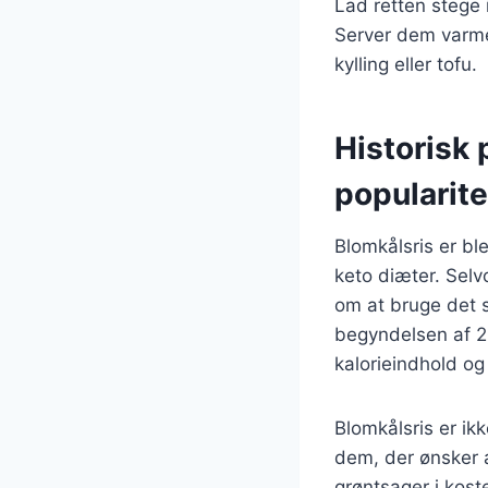
Lad retten stege i
Server dem varme 
kylling eller tofu.
Historisk 
popularite
Blomkålsris er bl
keto diæter. Selv
om at bruge det s
begyndelsen af 2
kalorieindhold og
Blomkålsris er ik
dem, der ønsker a
grøntsager i kos