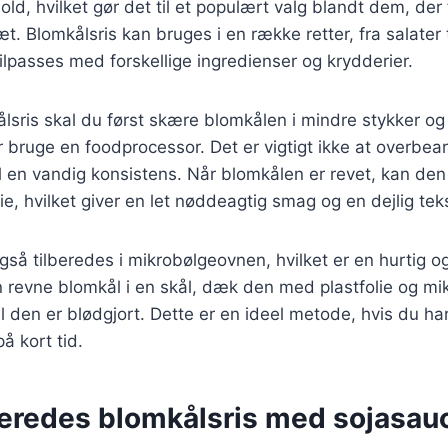
old, hvilket gør det til et populært valg blandt dem, der
æt. Blomkålsris kan bruges i en række retter, fra salater 
tilpasses med forskellige ingredienser og krydderier.
ålsris skal du først skære blomkålen i mindre stykker og
ler bruge en foodprocessor. Det er vigtigt ikke at overbe
il en vandig konsistens. Når blomkålen er revet, kan den
ie, hvilket giver en let nøddeagtig smag og en dejlig teks
gså tilberedes i mikrobølgeovnen, hvilket er en hurtig og
revne blomkål i en skål, dæk den med plastfolie og mik
il den er blødgjort. Dette er en ideel metode, hvis du ha
å kort tid.
beredes blomkålsris med sojasau