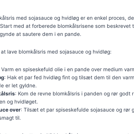
kålsris med sojasauce og hvidløg er en enkel proces, de
 Start med at forberede blomkålsrisene som beskrevet t
egynde at sautere dem i en pande.
or at lave blomkålsris med sojasauce og hvidløg:
: Varm en spiseskefuld olie i en pande over medium var
øg
: Hak et par fed hvidløg fint og tilsæt dem til den varm
de er let gyldne.
ålsris
: Kom de revne blomkålsris i panden og rør godt r
en og hvidløget.
uce over
: Tilsæt et par spiseskefulde sojasauce og rør g
smagt til.