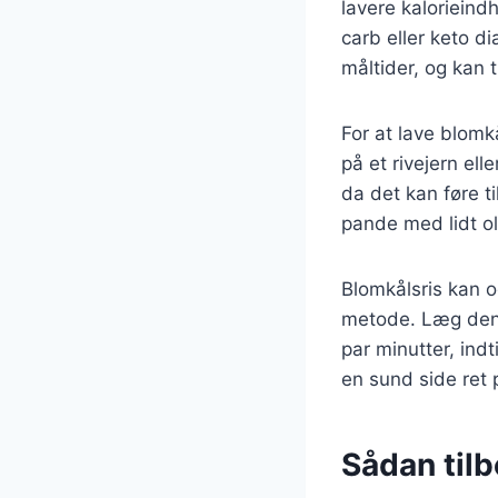
lavere kalorieindh
carb eller keto di
måltider, og kan 
For at lave blomk
på et rivejern el
da det kan føre t
pande med lidt ol
Blomkålsris kan o
metode. Læg den 
par minutter, indt
en sund side ret p
Sådan til