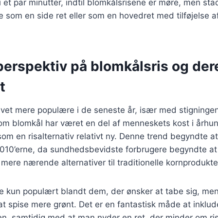
 et par minutter, indtil blomkålsrisene er møre, men stadi
som en side ret eller som en hovedret med tilføjelse a
perspektiv på blomkålsris og der
t
evet mere populære i de seneste år, især med stigninge
om blomkål har været en del af menneskets kost i århun
om en risalternativ relativt ny. Denne trend begyndte at 
010’erne, da sundhedsbevidste forbrugere begyndte at 
 mere nærende alternativer til traditionelle kornprodukte
ke kun populært blandt dem, der ønsker at tabe sig, me
t spise mere grønt. Det er en fantastisk måde at inklude
ten, samtidig med at man nyder en ret, der minder om r