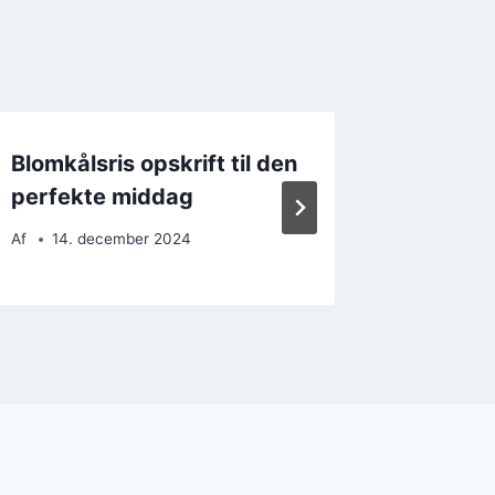
Blomkålsris opskrift til den
Blomkå
perfekte middag
og hvid
Af
14. december 2024
Af
12. 