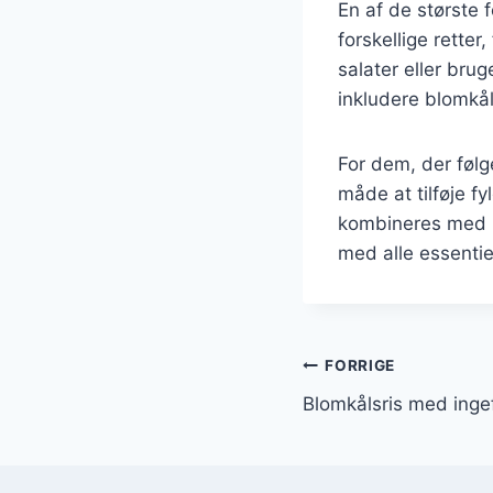
En af de største 
forskellige retter,
salater eller bru
inkludere blomkåls
For dem, der følg
måde at tilføje f
kombineres med b
med alle essentie
Indlægsnavi
FORRIGE
Blomkålsris med inge