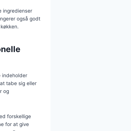
e ingredienser
ungerer også godt
t køkken.
onelle
De indeholder
at tabe sig eller
r og
d forskellige
e for at give