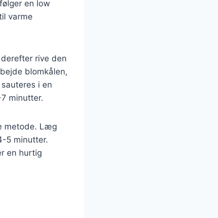
 følger en low
til varme
 derefter rive den
arbejde blomkålen,
 sauteres i en
-7 minutter.
ere metode. Læg
4-5 minutter.
r en hurtig