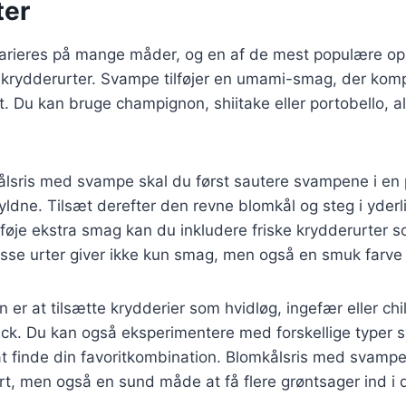
ter
arieres på mange måder, og en af de mest populære opsk
 krydderurter. Svampe tilføjer en umami-smag, der kom
. Du kan bruge champignon, shiitake eller portobello, al
kålsris med svampe skal du først sautere svampene i en
 gyldne. Tilsæt derefter den revne blomkål og steg i yder
ilføje ekstra smag kan du inkludere friske krydderurter s
Disse urter giver ikke kun smag, men også en smuk farve t
 er at tilsætte krydderier som hvidløg, ingefær eller chili
kick. Du kan også eksperimentere med forskellige typer
at finde din favoritkombination. Blomkålsris med svamp
rt, men også en sund måde at få flere grøntsager ind i d