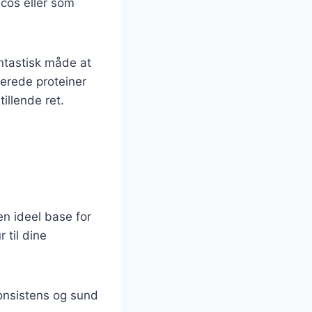
acos eller som
antastisk måde at
serede proteiner
illende ret.
en ideel base for
 til dine
konsistens og sund