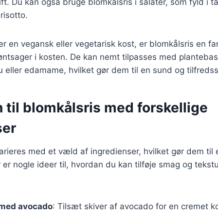
ift. Du kan også bruge blomkålsris i salater, som fyld i t
risotto.
er en vegansk eller vegetarisk kost, er blomkålsris en f
røntsager i kosten. De kan nemt tilpasses med planteba
 eller edamame, hvilket gør dem til en sund og tilfredsst
n til blomkålsris med forskellige
ser
arieres med et væld af ingredienser, hvilket gør dem til 
er nogle ideer til, hvordan du kan tilføje smag og tekstur
 med avocado
: Tilsæt skiver af avocado for en cremet 