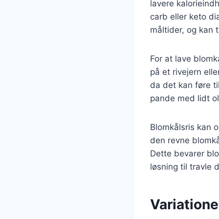
lavere kalorieindh
carb eller keto di
måltider, og kan 
For at lave blomk
på et rivejern el
da det kan føre t
pande med lidt oli
Blomkålsris kan o
den revne blomkål
Dette bevarer bl
løsning til travle 
Variation