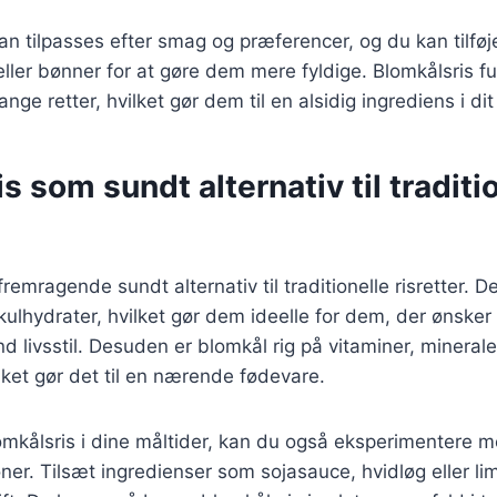
kan tilpasses efter smag og præferencer, og du kan tilføj
ller bønner for at gøre dem mere fyldige. Blomkålsris f
ange retter, hvilket gør dem til en alsidig ingrediens i di
s som sundt alternativ til traditi
fremragende sundt alternativ til traditionelle risretter. 
kulhydrater, hvilket gør dem ideelle for dem, der ønsker 
d livsstil. Desuden er blomkål rig på vitaminer, minerale
ilket gør det til en nærende fødevare.
mkålsris i dine måltider, kan du også eksperimentere me
r. Tilsæt ingredienser som sojasauce, hvidløg eller lim