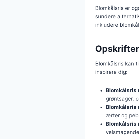
Blomkålsris er og
sundere alternativ 
inkludere blomkåls
Opskrifter
Blomkålsris kan t
inspirere dig:
Blomkålsris 
grøntsager, o
Blomkålsris
ærter og peb
Blomkålsris
velsmagende 