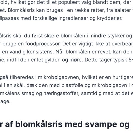
old, hvilket gør det til et populært valg blandt dem, der
æt. Blomkålsris kan bruges i en række retter, fra salater 
tilpasses med forskellige ingredienser og krydderier.
ålsris skal du først skære blomkålen i mindre stykker og
ler bruge en foodprocessor. Det er vigtigt ikke at overbe
il en vandig konsistens. Når blomkålen er revet, kan den
e, indtil den er let gylden og møre. Dette tager typisk 5
gså tilberedes i mikrobølgeovnen, hvilket er en hurtig
 i en skål, dæk den med plastfolie og mikrobølgeovn i 
omkålens smag og næringsstoffer, samtidig med at det e
dage.
er af blomkålsris med svampe og