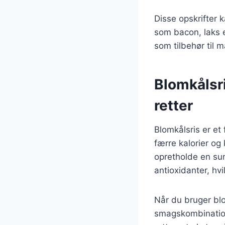
Disse opskrifter 
som bacon, laks e
som tilbehør til m
Blomkålsri
retter
Blomkålsris er et 
færre kalorier og 
opretholde en sun
antioxidanter, hv
Når du bruger blo
smagskombinatione