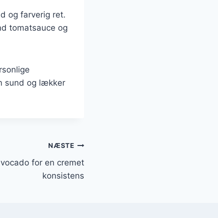
 og farverig ret.
und tomatsauce og
rsonlige
en sund og lækker
NÆSTE
avocado for en cremet
konsistens