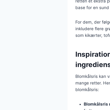
retten et ekstra p
base for en sund 
For dem, der følg
inkludere flere g
som kikærter, tofu
Inspiratio
ingredien
Blomkålsris kan v
mange retter. Her 
blomkålsris:
Blomkålsris