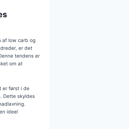
es
n af low carb og
dreder, er det
. Denne tendens er
sket om at
 er først i de
. Dette skyldes
madlavning.
 en ideel