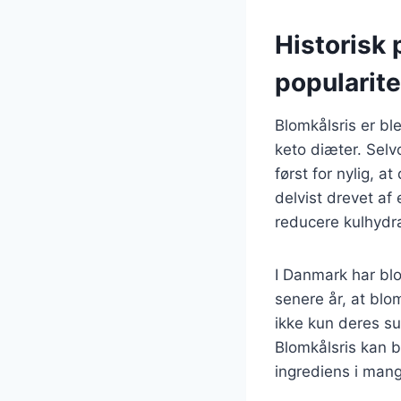
Historisk 
popularite
Blomkålsris er bl
keto diæter. Selv
først for nylig, 
delvist drevet af
reducere kulhydr
I Danmark har blom
senere år, at blo
ikke kun deres s
Blomkålsris kan br
ingrediens i man