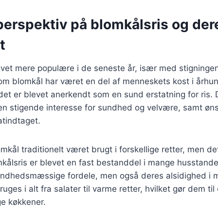
perspektiv på blomkålsris og der
t
evet mere populære i de seneste år, især med stigninge
om blomkål har været en del af menneskets kost i århun
at det er blevet anerkendt som en sund erstatning for ris
 en stigende interesse for sundhed og velvære, samt øn
atindtaget.
kål traditionelt været brugt i forskellige retter, men det
mkålsris er blevet en fast bestanddel i mange husstande
undhedsmæssige fordele, men også deres alsidighed i 
uges i alt fra salater til varme retter, hvilket gør dem til
ge køkkener.