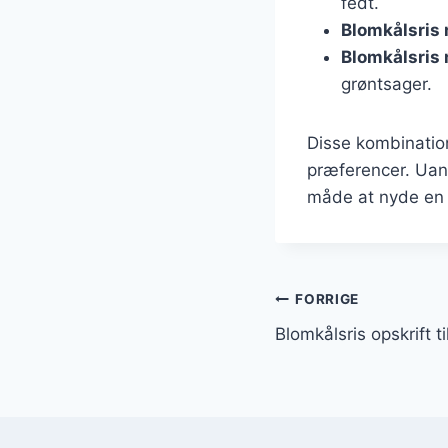
fedt.
Blomkålsris
Blomkålsris
grøntsager.
Disse kombinatio
præferencer. Uan
måde at nyde en 
Indlægsnavi
FORRIGE
Blomkålsris opskrift t