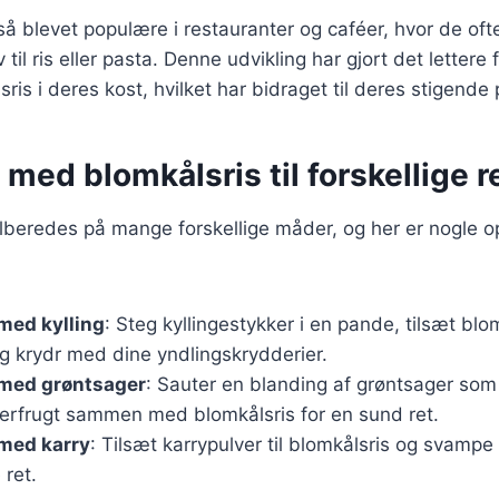
så blevet populære i restauranter og caféer, hvor de oft
til ris eller pasta. Denne udvikling har gjort det lettere f
ris i deres kost, hvilket har bidraget til deres stigende 
 med blomkålsris til forskellige r
ilberedes på mange forskellige måder, og her er nogle op
med kylling
: Steg kyllingestykker i en pande, tilsæt blo
g krydr med dine yndlingskrydderier.
 med grøntsager
: Sauter en blanding af grøntsager som
erfrugt sammen med blomkålsris for en sund ret.
 med karry
: Tilsæt karrypulver til blomkålsris og svampe
ret.