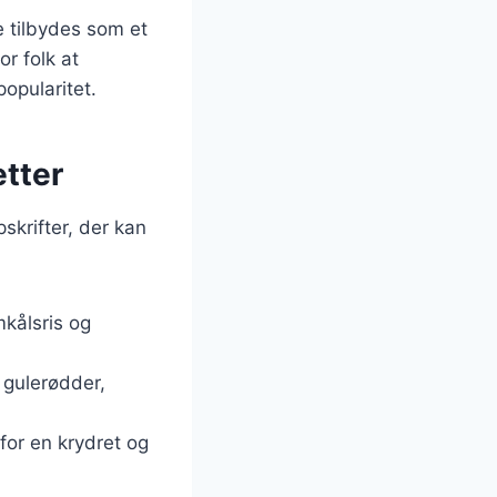
e tilbydes som et
or folk at
popularitet.
etter
skrifter, der kan
mkålsris og
 gulerødder,
 for en krydret og