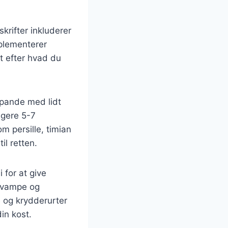
rifter inkluderer
plementerer
t efter hvad du
 pande med lidt
ligere 5-7
om persille, timian
il retten.
 for at give
 svampe og
e og krydderurter
in kost.