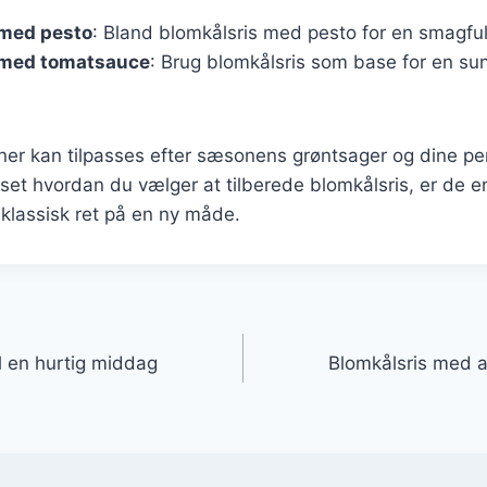
 med pesto
: Bland blomkålsris med pesto for en smagfuld
 med tomatsauce
: Brug blomkålsris som base for en s
ner kan tilpasses efter sæsonens grøntsager og dine pe
set hvordan du vælger at tilberede blomkålsris, er de 
klassisk ret på en ny måde.
gation
il en hurtig middag
Blomkålsris med 