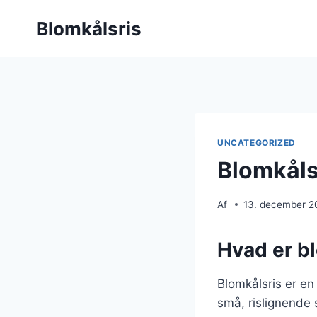
Fortsæt
Blomkålsris
til
indhold
UNCATEGORIZED
Blomkåls
Af
13. december 2
Hvad er b
Blomkålsris er en 
små, rislignende