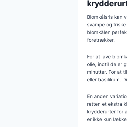
krydderur
Blomkålsris kan v
svampe og friske
blomkålen perfekt
foretrækker.
For at lave blom
olie, indtil de er
minutter. For at t
eller basilikum. 
En anden variation
retten et ekstra 
krydderurter for 
er ikke kun lække