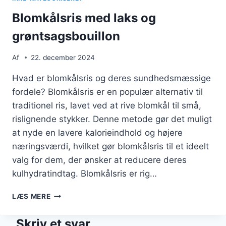
Blomkålsris med laks og
grøntsagsbouillon
Af
22. december 2024
Hvad er blomkålsris og deres sundhedsmæssige
fordele? Blomkålsris er en populær alternativ til
traditionel ris, lavet ved at rive blomkål til små,
rislignende stykker. Denne metode gør det muligt
at nyde en lavere kalorieindhold og højere
næringsværdi, hvilket gør blomkålsris til et ideelt
valg for dem, der ønsker at reducere deres
kulhydratindtag. Blomkålsris er rig…
BLOMKÅLSRIS
LÆS MERE
MED
LAKS
Skriv et svar
OG