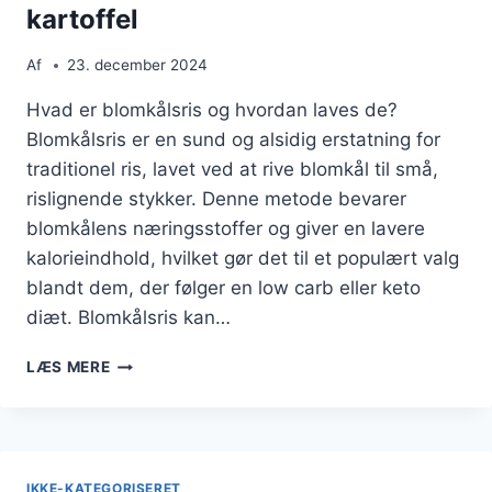
kartoffel
Af
23. december 2024
Hvad er blomkålsris og hvordan laves de?
Blomkålsris er en sund og alsidig erstatning for
traditionel ris, lavet ved at rive blomkål til små,
rislignende stykker. Denne metode bevarer
blomkålens næringsstoffer og giver en lavere
kalorieindhold, hvilket gør det til et populært valg
blandt dem, der følger en low carb eller keto
diæt. Blomkålsris kan…
BLOMKÅLSRIS
LÆS MERE
TIL
SUSHI
MED
SØD
KARTOFFEL
IKKE-KATEGORISERET