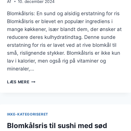
Af
10. december 2024
Blomkålsris: En sund og alsidig erstatning for ris
Blomkålsris er blevet en populær ingrediens i
mange køkkener, især blandt dem, der ønsker at
reducere deres kulhydratindtag. Denne sunde
erstatning for ris er lavet ved at rive blomkål til
små, rislignende stykker. Blomkålsris er ikke kun
lav i kalorier, men også rig på vitaminer og
mineraler,…
BLOMKÅLSRIS
LÆS MERE
SOM
TILBEHØR
TIL
KØDRETTER
IKKE-KATEGORISERET
Blomkålsris til sushi med sød