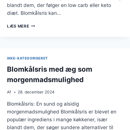
blandt dem, der følger en low carb eller keto
diæt. Blomkålsris kan…
BLOMKÅLSRIS
LÆS MERE
TIL
VEGANSK
RET
MED
BØNNER
IKKE-KATEGORISERET
Blomkålsris med æg som
morgenmadsmulighed
Af
28. december 2024
Blomkålsris: En sund og alsidig
morgenmadsmulighed Blomkålsris er blevet en
populær ingrediens i mange køkkener, især
blandt dem, der søger sundere alternativer til