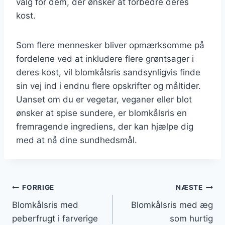
valg for dem, der ønsker at forbedre deres
kost.
Som flere mennesker bliver opmærksomme på
fordelene ved at inkludere flere grøntsager i
deres kost, vil blomkålsris sandsynligvis finde
sin vej ind i endnu flere opskrifter og måltider.
Uanset om du er vegetar, veganer eller blot
ønsker at spise sundere, er blomkålsris en
fremragende ingrediens, der kan hjælpe dig
med at nå dine sundhedsmål.
Indlægsnavigation
FORRIGE
NÆSTE
Blomkålsris med
Blomkålsris med æg
peberfrugt i farverige
som hurtig