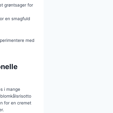
æt grøntsager for
for en smagfuld
ksperimentere med
onelle
es i mange
 blomkålsrisotto
an for en cremet
er.