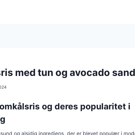
ris med tun og avocado san
024
omkålsris og deres popularitet i
ng
 sund og alsidig ingrediens, der er blevet populær i mo