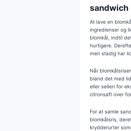
sandwich
At lave en blomk
ingredienser og l
blomkål, indtil de
hurtigere. Derefte
men stadig har lid
Når blomkålsrisen
bland det med lid
eller selleri for 
citronsaft over fo
For at samle sand
blomkålsris, dere
krydderurter som d