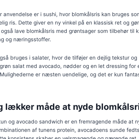
 anvendelse er i sushi, hvor blomkålsris kan bruges so
lig ris. Dette giver en ny vinkel på en klassisk ret og g
gså lave blomkålsris med grøntsager som tilbehør til kø
mag og næringsstoffer.
så bruges i salater, hvor de tilføjer en dejlig tekstur o
n grøn salat med avocado, nødder og en let dressing for
Mulighederne er næsten uendelige, og det er kun fantas
g lækker måde at nyde blomkålsr
 tun og avocado sandwich er en fremragende måde at 
ombinationen af tunens protein, avocadoens sunde fedts
ette konsistens skaber en velsmagende og nærende ret