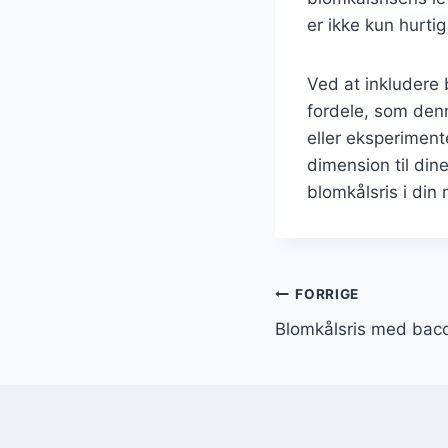
er ikke kun hurtig
Ved at inkludere
fordele, som den
eller eksperimente
dimension til din
blomkålsris i din
Indlægsnavi
FORRIGE
Blomkålsris med bac