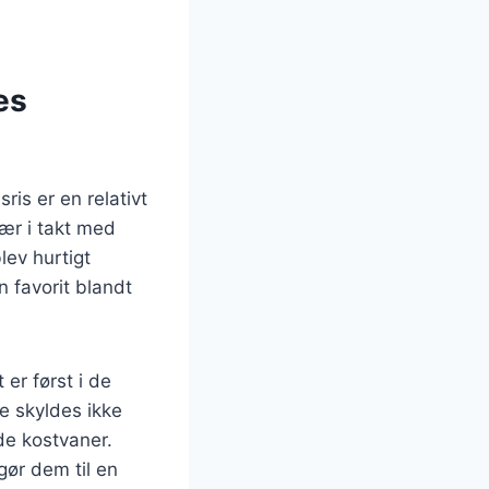
es
is er en relativt
ær i takt med
lev hurtigt
n favorit blandt
 er først i de
e skyldes ikke
de kostvaner.
gør dem til en