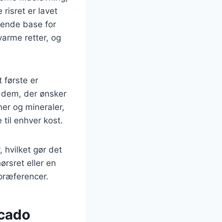
risret er lavet
ærende base for
varme retter, og
t første er
or dem, der ønsker
ner og mineraler,
 til enhver kost.
 hvilket gør det
ørsret eller en
præferencer.
ocado