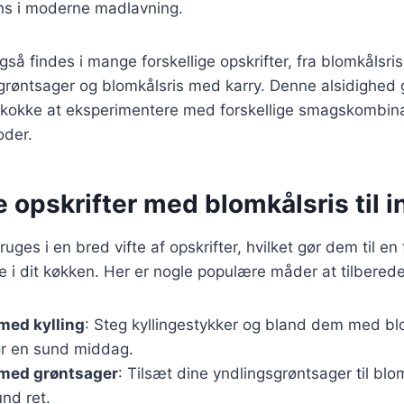
ns i moderne madlavning.
så findes i mange forskellige opskrifter, fra blomkålsris 
røntsager og blomkålsris med karry. Denne alsidighed g
okke at eksperimentere med forskellige smagskombina
oder.
e opskrifter med blomkålsris til i
uges i en bred vifte af opskrifter, hvilket gør dem til en
e i dit køkken. Her er nogle populære måder at tilberede
med kylling
: Steg kyllingestykker og bland dem med bl
or en sund middag.
 med grøntsager
: Tilsæt dine yndlingsgrøntsager til blo
und ret.