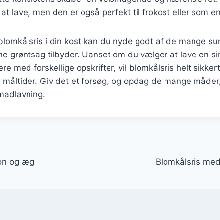
 at lave, men den er også perfekt til frokost eller som e
 blomkålsris i din kost kan du nyde godt af de mange
ne grøntsag tilbyder. Uanset om du vælger at lave en s
re med forskellige opskrifter, vil blomkålsris helt sikkert
e måltider. Giv det et forsøg, og opdag de mange måder
 madlavning.
gation
on og æg
Blomkålsris med