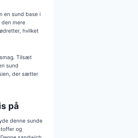
m en sund base i
ør den mere
dretter, hvilket
g smag. Tilsæt
 en sund
ien, der sætter
is på
nyde denne sunde
toffer og
. Denne sandwich