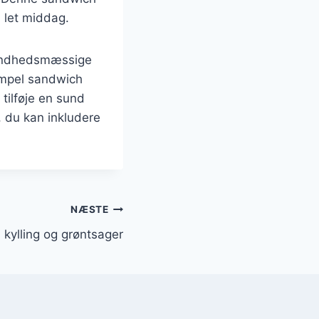
n let middag.
 sundhedsmæssige
impel sandwich
 tilføje en sund
, du kan inkludere
NÆSTE
 kylling og grøntsager