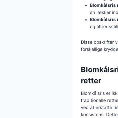
Blomkålsris
en lækker indi
Blomkålsris
og tilfredssti
Disse opskrifter 
forskellige krydd
Blomkålsri
retter
Blomkålsris er ik
traditionelle ret
ved at erstatte r
konsistens. Dette 