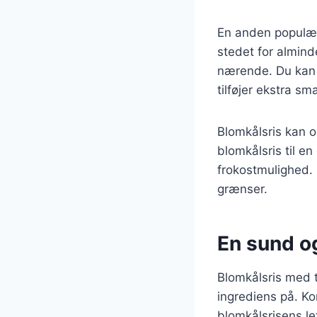
En anden populær
stedet for alminde
nærende. Du kan o
tilføjer ekstra s
Blomkålsris kan og
blomkålsris til e
frokostmulighed. 
grænser.
En sund o
Blomkålsris med
ingrediens på. K
blomkålsrisens l