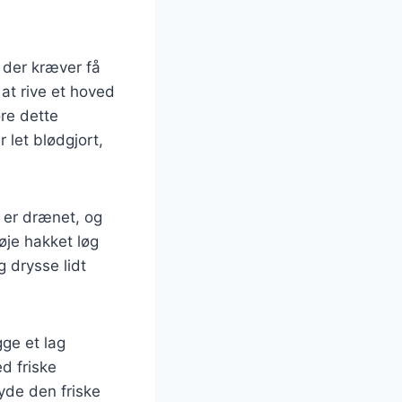
 der kræver få
 at rive et hoved
øre dette
 let blødgjort,
 er drænet, og
øje hakket løg
g drysse lidt
ge et lag
d friske
nyde den friske