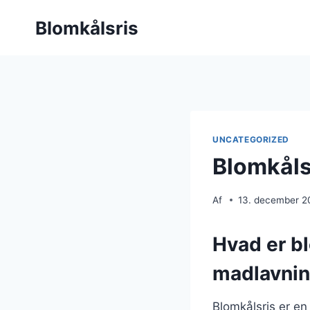
Fortsæt
Blomkålsris
til
indhold
UNCATEGORIZED
Blomkåls
Af
13. december 2
Hvad er bl
madlavni
Blomkålsris er en