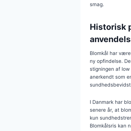
smag.
Historisk 
anvendel
Blomkål har været
ny opfindelse. De
stigningen af low
anerkendt som en s
sundhedsbevidste
I Danmark har blom
senere år, at blo
kun sundhedstren
Blomkålsris kan ne