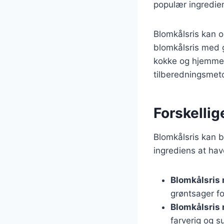
populær ingredie
Blomkålsris kan og
blomkålsris med g
kokke og hjemmek
tilberedningsmet
Forskellig
Blomkålsris kan br
ingrediens at hav
Blomkålsris 
grøntsager f
Blomkålsris
farverig og s