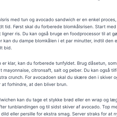
ålsris med tun og avocado sandwich er en enkel proces,
idt tid. Først skal du forberede blomkålsrisen. Start med
t ligner ris. Du kan også bruge en foodprocessor til at g
r kan du dampe blomkålen i et par minutter, indtil den er
t bid.
 er klar, kan du forberede tunfyldet. Brug dåsetun, som
t mayonnaise, citronsaft, salt og peber. Du kan også tilf
ekstra crunch. For avocadoen skal du skære den i skiver o
r at forhindre, at den bliver brun.
wichen kan du tage et stykke brød eller en wrap og læg
fter tunblandingen og til sidst skiver af avocado. Top me
ild eller persille for ekstra smag. Server straks for at 