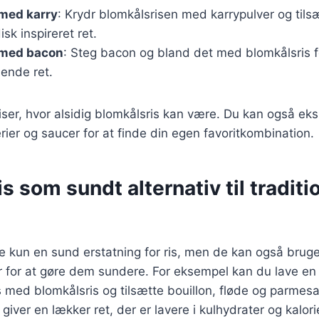
 med karry
: Krydr blomkålsrisen med karrypulver og tils
sk inspireret ret.
 med bacon
: Steg bacon og bland det med blomkålsris 
llende ret.
viser, hvor alsidig blomkålsris kan være. Du kan også e
erier og saucer for at finde din egen favoritkombination.
s som sundt alternativ til traditi
ke kun en sund erstatning for ris, men de kan også brug
ter for at gøre dem sundere. For eksempel kan du lave en
is med blomkålsris og tilsætte bouillon, fløde og parmes
giver en lækker ret, der er lavere i kulhydrater og kalori