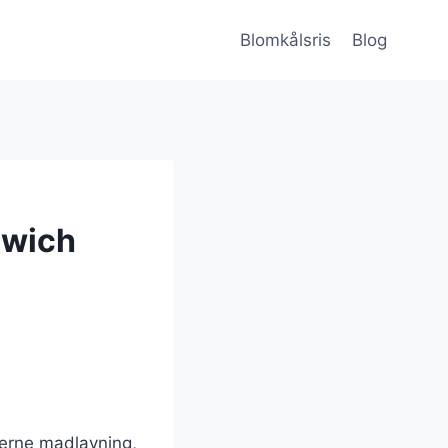
Blomkålsris
Blog
dwich
derne madlavning,