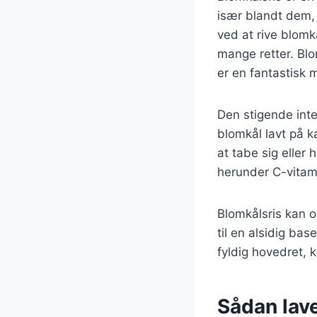
især blandt dem, d
ved at rive blomkå
mange retter. Blom
er en fantastisk m
Den stigende inter
blomkål lavt på ka
at tabe sig eller
herunder C-vitamin
Blomkålsris kan o
til en alsidig ba
fyldig hovedret, 
Sådan lav