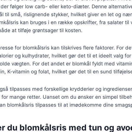
er følger low carb- eller keto-diæter. Denne alternative 
l til små, rislignende stykker, hvilket giver en let og n
kålsris kan bruges i en række opskrifter, fra salater til 
åde at tilføje grøntsager til kosten.
esse for blomkålsris kan tilskrives flere faktorer. For de
lorier og kulhydrater, hvilket gør det til et ideelt valg f
 holde vægten. For det andet er blomkål fyldt med vitami
, K-vitamin og folat, hvilket gør det til en sund tilføjelse
gså tilpasses med forskellige krydderier og ingredienser,
se for mange retter. Uanset om du ønsker en simpel tilbeh
kan blomkålsris tilpasses til at imødekomme dine smags
er du blomkålsris med tun og av