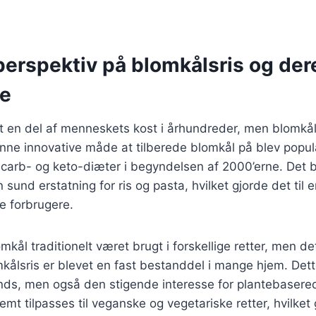
perspektiv på blomkålsris og der
se
 en del af menneskets kost i århundreder, men blomkålsr
nne innovative måde at tilberede blomkål på blev popul
 carb- og keto-diæter i begyndelsen af 2000’erne. Det b
und erstatning for ris og pasta, hvilket gjorde det til e
 forbrugere.
kål traditionelt været brugt i forskellige retter, men det
mkålsris er blevet en fast bestanddel i mange hjem. Dett
ds, men også den stigende interesse for plantebasere
mt tilpasses til veganske og vegetariske retter, hvilket 