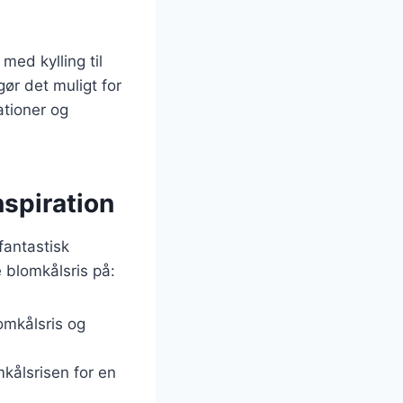
med kylling til
ør det muligt for
tioner og
nspiration
 fantastisk
 blomkålsris på:
omkålsris og
mkålsrisen for en