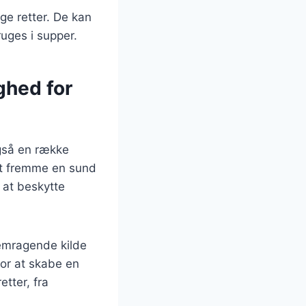
ge retter. De kan
ruges i supper.
ghed for
også en række
at fremme en sund
 at beskytte
remragende kilde
for at skabe en
tter, fra