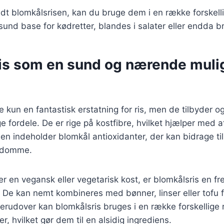
edt blomkålsrisen, kan du bruge dem i en række forskelli
und base for kødretter, blandes i salater eller endda b
is som en sund og nærende muli
ke kun en fantastisk erstatning for ris, men de tilbyder 
fordele. De er rige på kostfibre, hvilket hjælper med 
en indeholder blomkål antioxidanter, der kan bidrage til
gdomme.
er en vegansk eller vegetarisk kost, er blomkålsris en f
r. De kan nemt kombineres med bønner, linser eller tofu 
erudover kan blomkålsris bruges i en række forskellige re
ter, hvilket gør dem til en alsidig ingrediens.