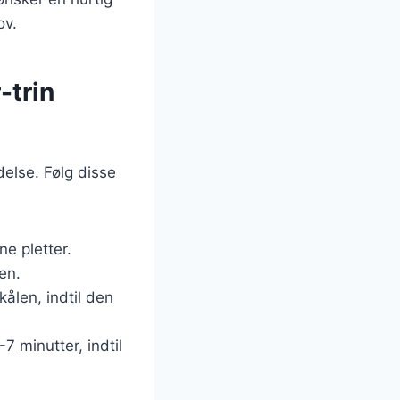
ov.
-trin
delse. Følg disse
e pletter.
en.
kålen, indtil den
7 minutter, indtil