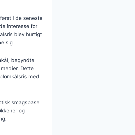
først i de seneste
de interesse for
lsris blev hurtigt
e sig.
mkål, begyndte
 medier. Dette
a blomkålsris med
astisk smagsbase
køkkener og
ng.