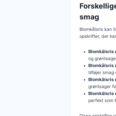
Forskellig
smag
Blomkålsris kan t
opskrifter, der ka
Blomkålsris 
og grøntsage
Blomkålsris
tilføjer smag
Blomkålsris
grøntsager f
Blomkålsris
perfekt som ti
Disse opskrifter 