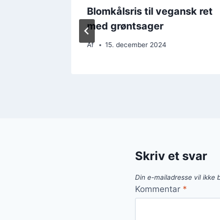
lling og
Blomkålsris til vegansk ret
med grøntsager
Af
15. december 2024
Skriv et svar
Din e-mailadresse vil ikke b
Kommentar
*