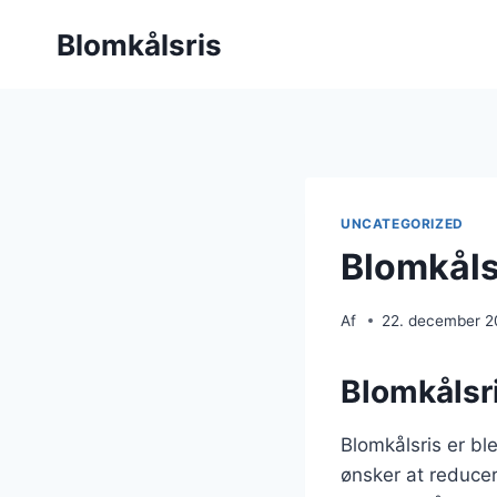
Fortsæt
Blomkålsris
til
indhold
UNCATEGORIZED
Blomkåls
Af
22. december 
Blomkålsri
Blomkålsris er bl
ønsker at reducer