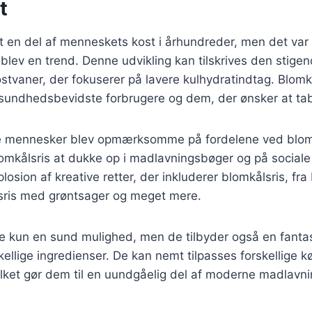
t
 en del af menneskets kost i århundreder, men det var 
s blev en trend. Denne udvikling kan tilskrives den stigen
ostvaner, der fokuserer på lavere kulhydratindtag. Blomkå
 sundhedsbevidste forbrugere og dem, der ønsker at tab
ere mennesker blev opmærksomme på fordelene ved blo
omkålsris at dukke op i madlavningsbøger og på sociale
splosion af kreative retter, der inkluderer blomkålsris, fr
ålsris med grøntsager og meget mere.
kke kun en sund mulighed, men de tilbyder også en fant
kellige ingredienser. De kan nemt tilpasses forskellige 
ilket gør dem til en uundgåelig del af moderne madlavni