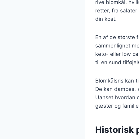
rive blomkål, hvil
retter, fra salater
din kost.
En af de største f
sammenlignet med 
keto- eller low c
til en sund tilføje
Blomkålsris kan t
De kan dampes, s
Uanset hvordan du
gæster og familie
Historisk 