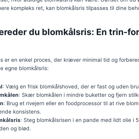
ere kompleks ret, kan blomkålsris tilpasses til dine beh
ereder du blomkålsris: En trin-for
is er en enkel proces, der kræver minimal tid og forbere
ine egne blomkålsris:
l
: Vælg en frisk blomkålshoved, der er fast og uden brun
omkålen
: Skær blomkålen i mindre buketter og fjern stilk
en
: Brug et rivejern eller en foodprocessor til at rive blom
nende konsistens.
mkålsris
: Steg blomkålsrisen i en pande med lidt olie i 5-
lden og blød.