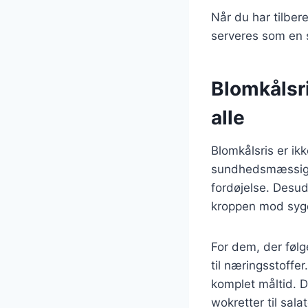
Når du har tilber
serveres som en s
Blomkålsr
alle
Blomkålsris er ik
sundhedsmæssige 
fordøjelse. Desud
kroppen mod sy
For dem, der følg
til næringsstoffe
komplet måltid. D
wokretter til sala