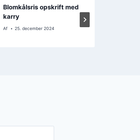
Blomkålsris opskrift med
Blomkål
karry
eller s
Af
25. december 2024
Af
23. 