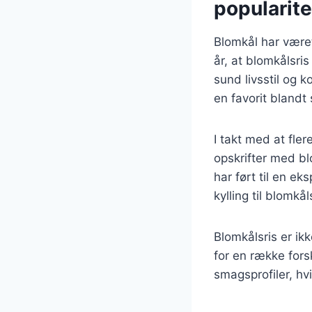
popularite
Blomkål har været
år, at blomkålsri
sund livsstil og k
en favorit blandt
I takt med at fl
opskrifter med bl
har ført til en ek
kylling til blomk
Blomkålsris er i
for en række fors
smagsprofiler, hv