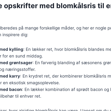
e opskrifter med blomkålsris til 
ilberedes på mange forskellige måder, og her er nogle 
n inspirere dig:
med kylling
: En lækker ret, hvor blomkålsris blandes me
r for en sund middag.
 med grøntsager
: En farverig blanding af sæsonens grø
 og næringsstoffer.
 med karry
: En krydret ret, der kombinerer blomkålsris 
or en eksotisk smagsoplevelse.
 med bacon
: En lækker kombination af sprødt bacon og 
lbehør til enhver ret.
viser, hvor alsidige blomkålsris kan være. Uanset om du 