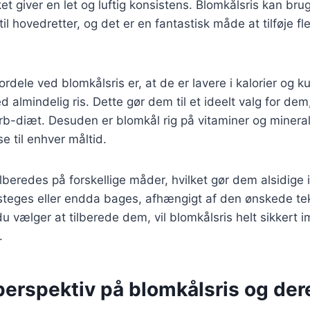
ket giver en let og luftig konsistens. Blomkålsris kan br
 til hovedretter, og det er en fantastisk måde at tilføje fl
ordele ved blomkålsris er, at de er lavere i kalorier og k
almindelig ris. Dette gør dem til et ideelt valg for dem,
arb-diæt. Desuden er blomkål rig på vitaminer og minerale
lse til enhver måltid.
ilberedes på forskellige måder, hvilket gør dem alsidige
teges eller endda bages, afhængigt af den ønskede te
 vælger at tilberede dem, vil blomkålsris helt sikkert 
.
perspektiv på blomkålsris og der