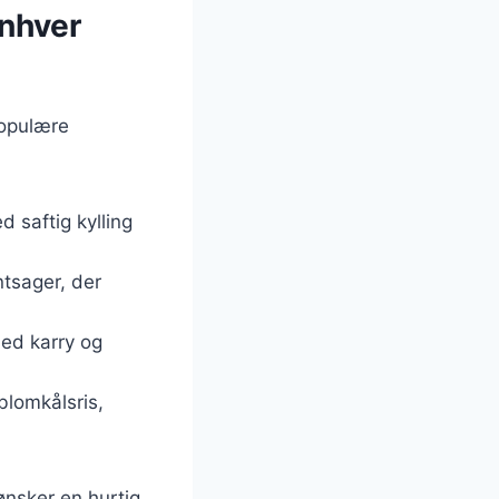
enhver
populære
d saftig kylling
ntsager, der
med karry og
blomkålsris,
ønsker en hurtig