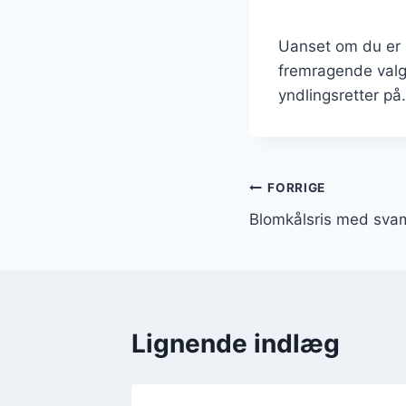
Uanset om du er p
fremragende valg
yndlingsretter på.
Indlægsnavi
FORRIGE
Blomkålsris med sva
Lignende indlæg