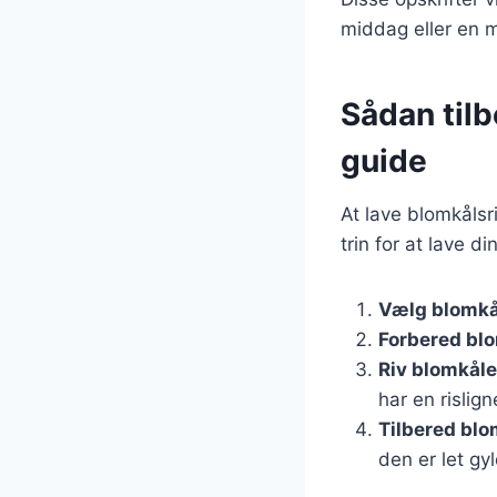
middag eller en m
Sådan tilb
guide
At lave blomkålsr
trin for at lave d
Vælg blomkå
Forbered bl
Riv blomkål
har en rislig
Tilbered blo
den er let gy