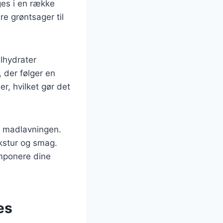
uges i en række
ere grøntsager til
ulhydrater
 der følger en
r, hvilket gør det
 i madlavningen.
kstur og smag.
imponere dine
es