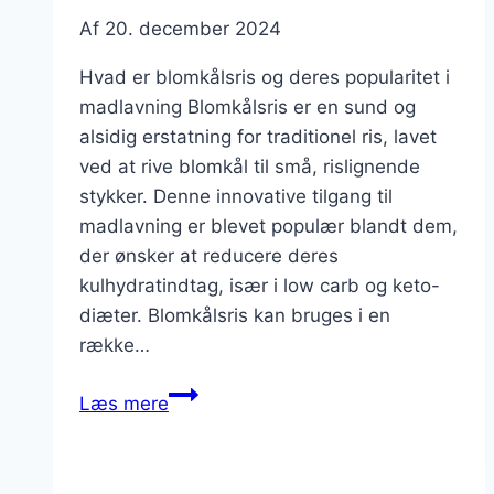
Af
20. december 2024
Hvad er blomkålsris og deres popularitet i
madlavning Blomkålsris er en sund og
alsidig erstatning for traditionel ris, lavet
ved at rive blomkål til små, rislignende
stykker. Denne innovative tilgang til
madlavning er blevet populær blandt dem,
der ønsker at reducere deres
kulhydratindtag, især i low carb og keto-
diæter. Blomkålsris kan bruges i en
række…
Blomkålsris
Læs mere
med
sojasauce
til