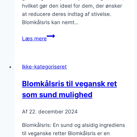
hvilket gør den ideel for dem, der ønsker
at reducere deres indtag af stivelse.
Blomkålsris kan nemt…
Blomkålsris
Læs mere
til
low
carb
Ikke-kategoriseret
dietter
Blomkålsris til vegansk ret
som sund mulighed
Af
22. december 2024
Blomkålsris: En sund og alsidig ingrediens
til veganske retter Blomkålsris er en