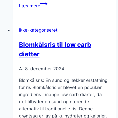
Blomkålsris
Læs mere
som
tilbehør:
perfekt
Ikke-kategoriseret
til
grillet
Blomkålsris til low carb
kød
dietter
Af
8. december 2024
Blomkålsris: En sund og lækker erstatning
for ris Blomkålsris er blevet en populær
ingrediens i mange low carb diæter, da
det tilbyder en sund og nærende
alternativ til traditionelle ris. Denne
grøntsag er lav på kulhydrater og kalorier,