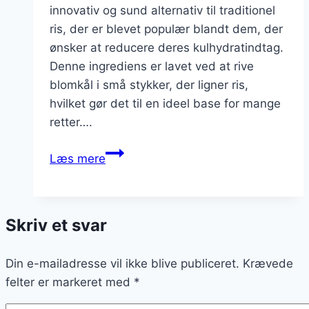
innovativ og sund alternativ til traditionel
ris, der er blevet populær blandt dem, der
ønsker at reducere deres kulhydratindtag.
Denne ingrediens er lavet ved at rive
blomkål i små stykker, der ligner ris,
hvilket gør det til en ideel base for mange
retter….
Blomkålsris
Læs mere
til
vegansk
ret
Skriv et svar
som
sund
Din e-mailadresse vil ikke blive publiceret.
mulighed
Krævede
felter er markeret med
*