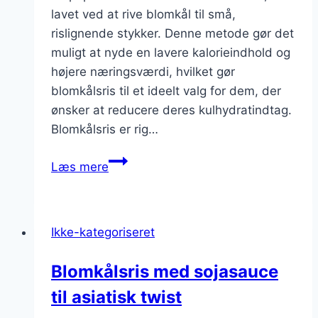
lavet ved at rive blomkål til små,
rislignende stykker. Denne metode gør det
muligt at nyde en lavere kalorieindhold og
højere næringsværdi, hvilket gør
blomkålsris til et ideelt valg for dem, der
ønsker at reducere deres kulhydratindtag.
Blomkålsris er rig…
Blomkålsris
Læs mere
med
quinoa
og
Ikke-kategoriseret
grøntsager
Blomkålsris med sojasauce
til asiatisk twist