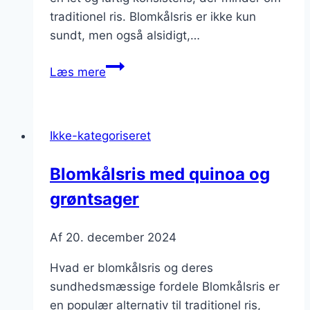
traditionel ris. Blomkålsris er ikke kun
sundt, men også alsidigt,…
Blomkålsris
Læs mere
med
laks:
sundhed
Ikke-kategoriseret
og
smag
Blomkålsris med quinoa og
i
grøntsager
ét
Af
20. december 2024
Hvad er blomkålsris og deres
sundhedsmæssige fordele Blomkålsris er
en populær alternativ til traditionel ris,