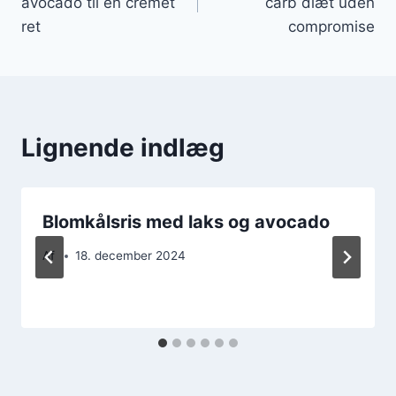
avocado til en cremet
carb diæt uden
ret
compromise
Lignende indlæg
Blomkålsris med laks og avocado
Af
18. december 2024