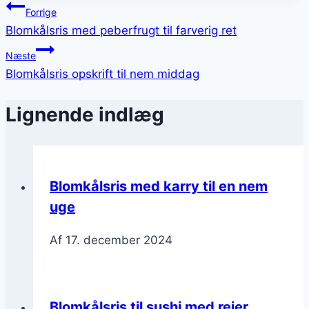
Indlægsnavigation
Forrige
Blomkålsris med peberfrugt til farverig ret
Næste
Blomkålsris opskrift til nem middag
Lignende indlæg
Blomkålsris med karry til en nem
uge
Af
17. december 2024
Blomkålsris til sushi med rejer