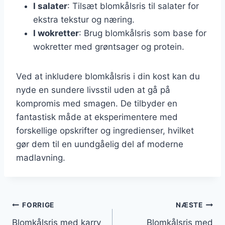
I salater
: Tilsæt blomkålsris til salater for
ekstra tekstur og næring.
I wokretter
: Brug blomkålsris som base for
wokretter med grøntsager og protein.
Ved at inkludere blomkålsris i din kost kan du
nyde en sundere livsstil uden at gå på
kompromis med smagen. De tilbyder en
fantastisk måde at eksperimentere med
forskellige opskrifter og ingredienser, hvilket
gør dem til en uundgåelig del af moderne
madlavning.
Indlægsnavigation
FORRIGE
NÆSTE
Blomkålsris med karry
Blomkålsris med