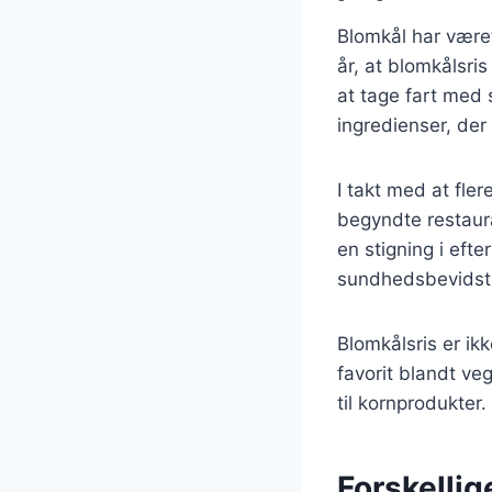
Blomkål har været
år, at blomkålsri
at tage fart med 
ingredienser, de
I takt med at fl
begyndte restaura
en stigning i eft
sundhedsbevidst
Blomkålsris er ik
favorit blandt ve
til kornprodukter.
Forskellig