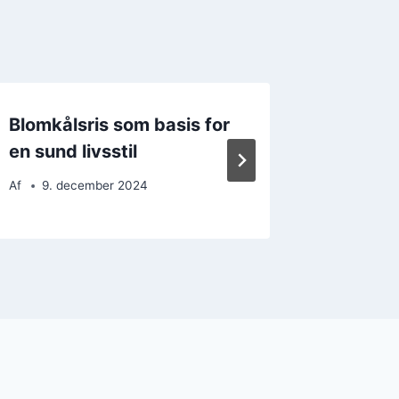
Blomkålsris som basis for
Blomkå
en sund livsstil
til en 
Af
9. december 2024
Af
17. 