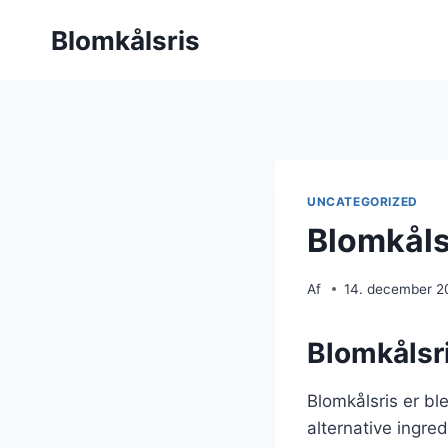
Fortsæt
Blomkålsris
til
indhold
UNCATEGORIZED
Blomkålsr
Af
14. december 2
Blomkålsri
Blomkålsris er bl
alternative ingred