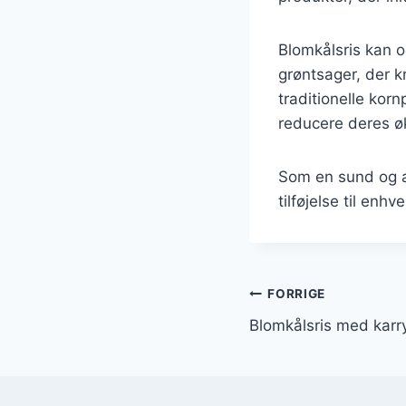
Blomkålsris kan o
grøntsager, der 
traditionelle korn
reducere deres øk
Som en sund og al
tilføjelse til en
Indlægsnavi
FORRIGE
Blomkålsris med karr