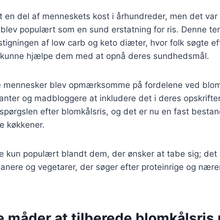
 en del af menneskets kost i århundreder, men det var 
s blev populært som en sund erstatning for ris. Denne 
stigningen af low carb og keto diæter, hvor folk søgte ef
r kunne hjælpe dem med at opnå deres sundhedsmål.
ere mennesker blev opmærksomme på fordelene ved blom
nter og madbloggere at inkludere det i deres opskrifter. 
erspørgslen efter blomkålsris, og det er nu en fast besta
e køkkener.
ke kun populært blandt dem, der ønsker at tabe sig; det
ganere og vegetarer, der søger efter proteinrige og nære
e måder at tilberede blomkålsris