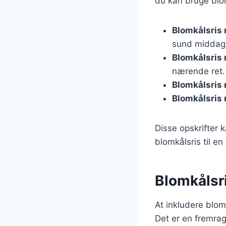
du kan bruge blom
Blomkålsris 
sund middag
Blomkålsris
nærende ret.
Blomkålsris
Blomkålsris
Disse opskrifter k
blomkålsris til e
Blomkålsri
At inkludere blom
Det er en fremrage