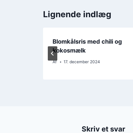
Lignende indlæg
Blomkålsris med chili og
i
kokosmælk
Af
17. december 2024
Skriv et svar