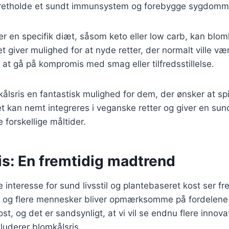
t opretholde et sundt immunsystem og forebygge sygdomm
er en specifik diæt, såsom keto eller low carb, kan blom
 giver mulighed for at nyde retter, der normalt ville vær
 at gå på kompromis med smag eller tilfredsstillelse.
lsris en fantastisk mulighed for dem, der ønsker at sp
et kan nemt integreres i veganske retter og giver en s
 forskellige måltider.
is: En fremtidig madtrend
interesse for sund livsstil og plantebaseret kost ser fr
re og flere mennesker bliver opmærksomme på fordelene 
st, og det er sandsynligt, at vi vil se endnu flere innova
kluderer blomkålsris.