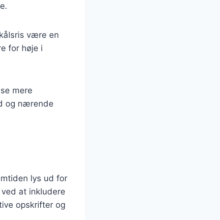
e.
kålsris være en
e for høje i
ise mere
und og nærende
emtiden lys ud for
ved at inkludere
tive opskrifter og