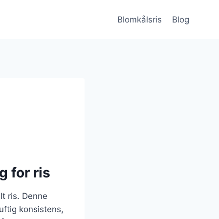
Blomkålsris
Blog
 for ris
lt ris. Denne
luftig konsistens,