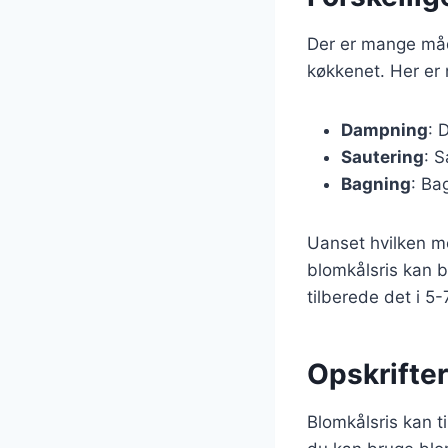
Der er mange måder
køkkenet. Her er
Dampning
: 
Sautering
: S
Bagning
: Ba
Uanset hvilken me
blomkålsris kan b
tilberede det i 5
Opskrifte
Blomkålsris kan ti