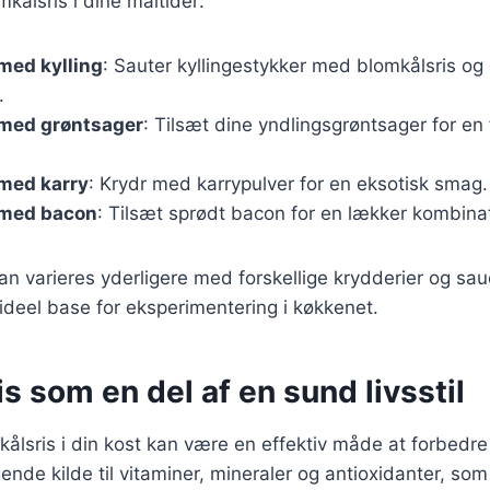
kålsris i dine måltider:
med kylling
: Sauter kyllingestykker med blomkålsris og
.
 med grøntsager
: Tilsæt dine yndlingsgrøntsager for en 
 med karry
: Krydr med karrypulver for en eksotisk smag.
 med bacon
: Tilsæt sprødt bacon for en lækker kombina
an varieres yderligere med forskellige krydderier og sauc
n ideel base for eksperimentering i køkkenet.
s som en del af en sund livsstil
kålsris i din kost kan være en effektiv måde at forbedr
nde kilde til vitaminer, mineraler og antioxidanter, som a