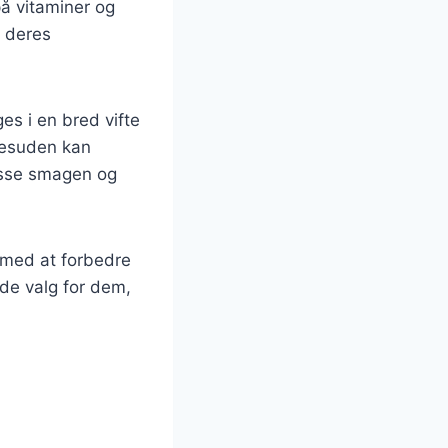
på vitaminer og
e deres
es i en bred vifte
 Desuden kan
passe smagen og
e med at forbedre
nde valg for dem,