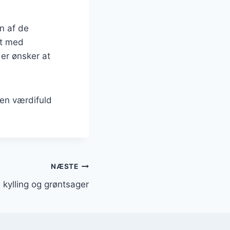
n af de
et med
der ønsker at
 en værdifuld
NÆSTE
 kylling og grøntsager