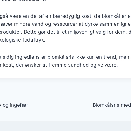
gså være en del af en bæredygtig kost, da blomkål er e
kræver mindre vand og ressourcer at dyrke sammenlign
produkter. Dette gør det til et miljøvenligt valg for dem, 
ologiske fodaftryk.
sidig ingrediens er blomkålsris ikke kun en trend, men
hver kost, der ønsker at fremme sundhed og velvære.
gation
y og ingefær
Blomkålsris med