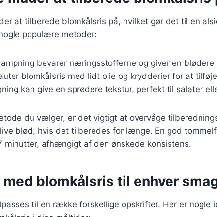
 at tilberede blomkålsris på, hvilket gør det til en alsi
 nogle populære metoder:
Dampning bevarer næringsstofferne og giver en blødere 
auter blomkålsris med lidt olie og krydderier for at tilfø
gning kan give en sprødere tekstur, perfekt til salater ell
tode du vælger, er det vigtigt at overvåge tilberedning
live blød, hvis det tilberedes for længe. En god tommelf
-7 minutter, afhængigt af den ønskede konsistens.
r med blomkålsris til enhver sma
lpasses til en række forskellige opskrifter. Her er nogle i