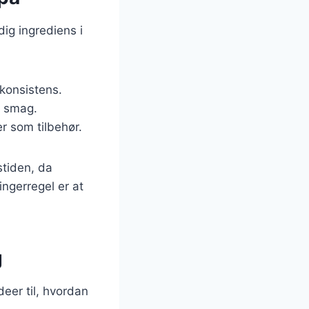
dig ingrediens i
konsistens.
je smag.
er som tilbehør.
stiden, da
ingerregel er at
g
deer til, hvordan