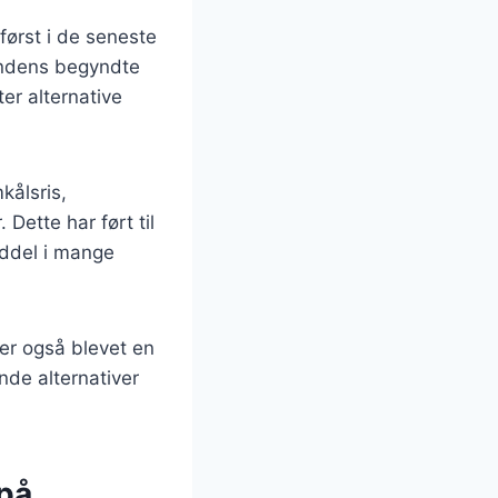
først i de seneste
tendens begyndte
ter alternative
kålsris,
Dette har ført til
nddel i mange
 er også blevet en
nde alternativer
 på