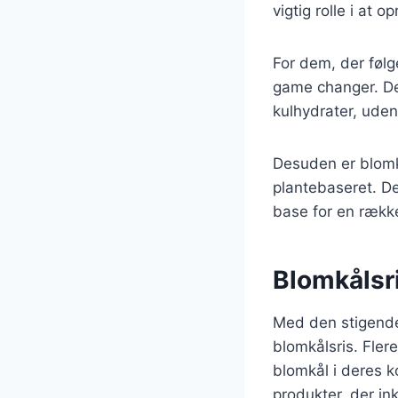
vigtig rolle i a
For dem, der følg
game changer. Det
kulhydrater, uden
Desuden er blomkå
plantebaseret. D
base for en række
Blomkålsr
Med den stigende 
blomkålsris. Fle
blomkål i deres ko
produkter, der in