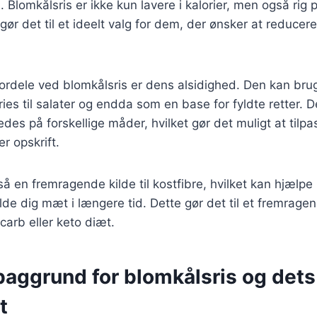
 Blomkålsris er ikke kun lavere i kalorier, men også rig 
 gør det til et ideelt valg for dem, der ønsker at reducer
fordele ved blomkålsris er dens alsidighed. Den kan brug
r-fries til salater og endda som en base for fyldte retter.
redes på forskellige måder, hvilket gør det muligt at til
er opskrift.
så en fremragende kilde til kostfibre, hvilket kan hjælp
lde dig mæt i længere tid. Dette gør det til et fremrage
carb eller keto diæt.
baggrund for blomkålsris og dets
t