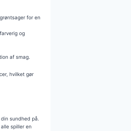
 grøntsager for en
farverig og
tion af smag.
er, hvilket gør
e din sundhed på.
lle spiller en