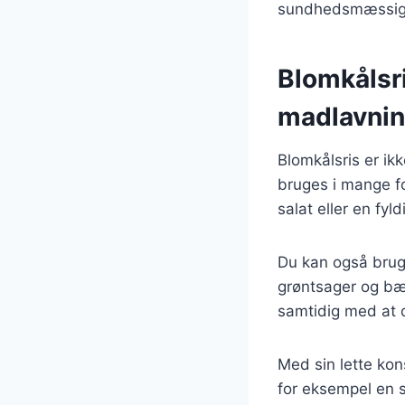
sundhedsmæssige 
Blomkålsri
madlavni
Blomkålsris er ik
bruges i mange fo
salat eller en fyl
Du kan også bruge
grøntsager og bælg
samtidig med at d
Med sin lette kon
for eksempel en 