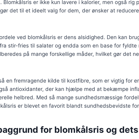
 Blomkålsris er ikke kun lavere i kalorier, men også rig 
 gør det til et ideelt valg for dem, der ønsker at reducer
fordele ved blomkålsris er dens alsidighed. Den kan bru
, fra stir-fries til salater og endda som en base for fyldt
ilberedes på mange forskellige måder, hvilket gør det ne
å en fremragende kilde til kostfibre, som er vigtig for e
gså antioxidanter, der kan hjælpe med at bekæmpe inf
erelle helbred. Med så mange sundhedsmæssige fordele
mkålsris er blevet en favorit blandt sundhedsbevidste fo
baggrund for blomkålsris og dets