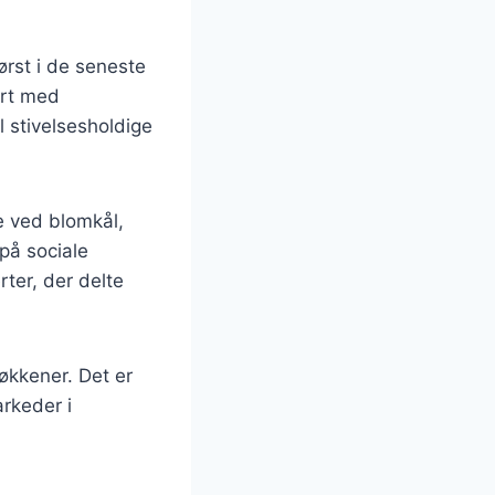
ørst i de seneste
art med
l stivelsesholdige
 ved blomkål,
på sociale
ter, der delte
økkener. Det er
arkeder i