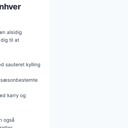
enhver
en alsidig
ig til at
d sauteret kylling
og sæsonbestemte
med karry og
an også
etter.