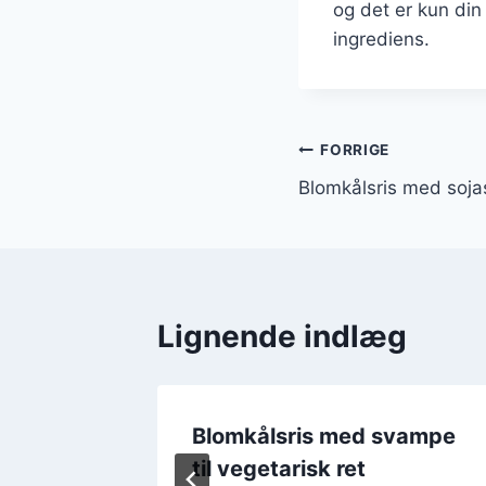
og det er kun din
ingrediens.
Indlægsnavi
FORRIGE
Blomkålsris med soja
Lignende indlæg
ønner
Blomkålsris med svampe
til vegetarisk ret