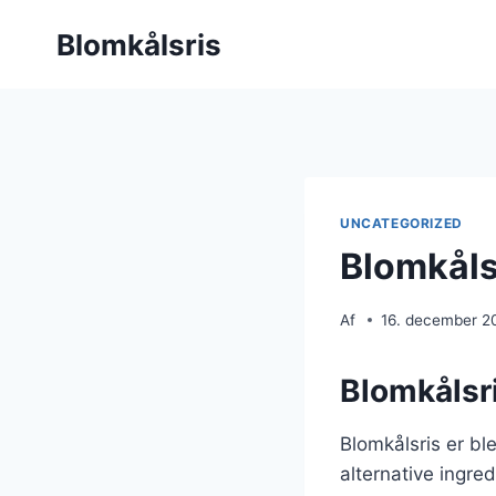
Fortsæt
Blomkålsris
til
indhold
UNCATEGORIZED
Blomkålsr
Af
16. december 2
Blomkålsri
Blomkålsris er bl
alternative ingred