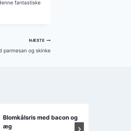
denne fantastiske
NÆSTE
d parmesan og skinke
Blomkålsris med bacon og
Blomkål
æg
grøntsa