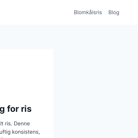
Blomkålsris
Blog
 for ris
lt ris. Denne
luftig konsistens,