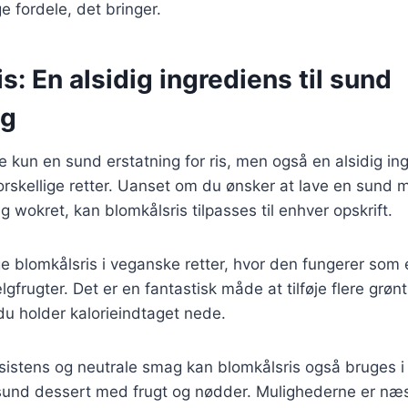
fordele, det bringer.
s: En alsidig ingrediens til sund
ng
ke kun en sund erstatning for ris, men også en alsidig in
rskellige retter. Uanset om du ønsker at lave en sund 
dig wokret, kan blomkålsris tilpasses til enhver opskrift.
 blomkålsris i veganske retter, hvor den fungerer som 
frugter. Det er en fantastisk måde at tilføje flere grønts
u holder kalorieindtaget nede.
sistens og neutrale smag kan blomkålsris også bruges i
sund dessert med frugt og nødder. Mulighederne er næs