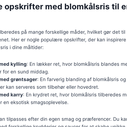
e opskrifter med blomkålsris til 
lberedes på mange forskellige måder, hvilket gør det til 
net. Her er nogle populære opskrifter, der kan inspirere d
ris i dine måltider:
med kylling
: En lækker ret, hvor blomkålsris blandes me
r for en sund middag.
 med grøntsager
: En farverig blanding af blomkålsris 
er kan serveres som tilbehør eller hovedret.
 med karry
: En krydret ret, hvor blomkålsris tilberedes 
or en eksotisk smagsoplevelse.
kan tilpasses efter din egen smag og præferencer. Du k
d forskellige krydderier og saucer for at skabe unikke r