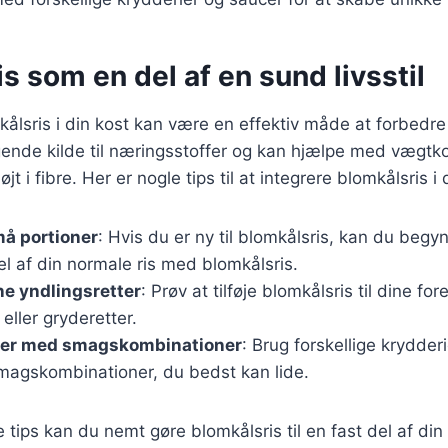
s som en del af en sund livsstil
kålsris i din kost kan være en effektiv måde at forbedre
ende kilde til næringsstoffer og kan hjælpe med vægtko
højt i fibre. Her er nogle tips til at integrere blomkålsris i
å portioner
: Hvis du er ny til blomkålsris, kan du beg
el af din normale ris med blomkålsris.
ine yndlingsretter
: Prøv at tilføje blomkålsris til dine for
 eller gryderetter.
er med smagskombinationer
: Brug forskellige krydder
smagskombinationer, du bedst kan lide.
e tips kan du nemt gøre blomkålsris til en fast del af di