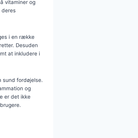
på vitaminer og
e deres
ges i en række
e retter. Desuden
mt at inkludere i
n sund fordøjelse.
lammation og
 er det ikke
rbrugere.