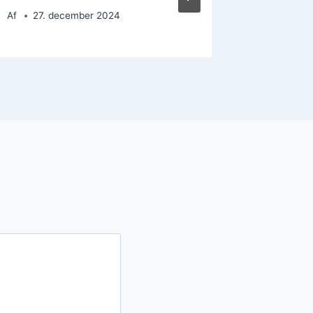
Af
27. december 2024
Af
21. 