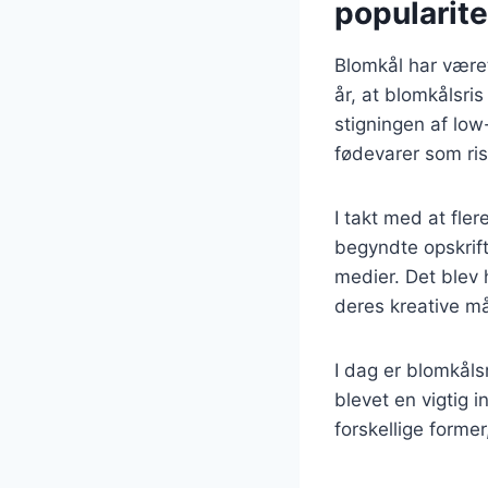
popularite
Blomkål har været
år, at blomkålsri
stigningen af low-
fødevarer som ris
I takt med at fl
begyndte opskrif
medier. Det blev
deres kreative må
I dag er blomkåls
blevet en vigtig 
forskellige former