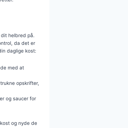
 dit helbred på.
ntrol, da det er
 din daglige kost:
ynde med at
etrukne opskrifter,
ier og saucer for
n kost og nyde de