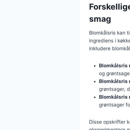
Forskellig
smag
Blomkålsris kan ti
ingrediens i køkke
inkludere blomkåls
Blomkålsris 
og grøntsage
Blomkålsris
grøntsager, d
Blomkålsris
grøntsager f
Disse opskrifter 
eksperimentere me