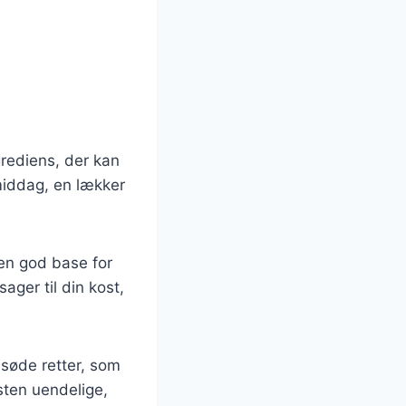
grediens, der kan
middag, en lækker
en god base for
ager til din kost,
 søde retter, som
ten uendelige,