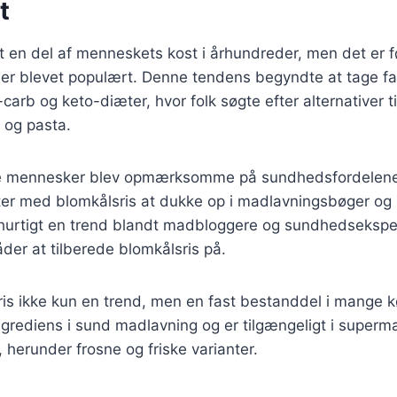
t
 en del af menneskets kost i århundreder, men det er f
s er blevet populært. Denne tendens begyndte at tage f
carb og keto-diæter, hvor folk søgte efter alternativer ti
 og pasta.
ere mennesker blev opmærksomme på sundhedsfordelene
ter med blomkålsris at dukke op i madlavningsbøger og 
 hurtigt en trend blandt madbloggere og sundhedseksper
der at tilberede blomkålsris på.
ris ikke kun en trend, men en fast bestanddel i mange k
ingrediens i sund madlavning og er tilgængeligt i superm
, herunder frosne og friske varianter.