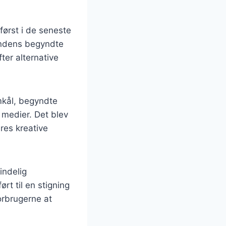
først i de seneste
tendens begyndte
ter alternative
mkål, begyndte
 medier. Det blev
res kreative
indelig
rt til en stigning
forbrugerne at