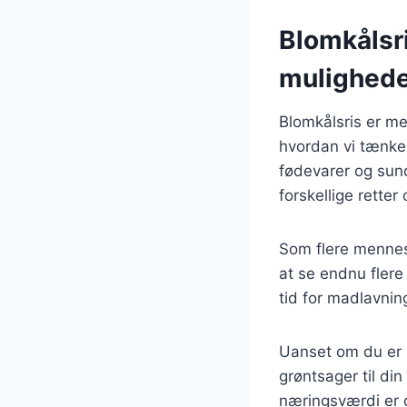
Blomkålsr
mulighed
Blomkålsris er me
hvordan vi tænke
fødevarer og sund 
forskellige retter
Som flere mennes
at se endnu fler
tid for madlavni
Uanset om du er på
grøntsager til di
næringsværdi er d