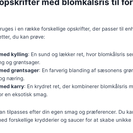
pskrifter med blomkålsris til for
ruges i en række forskellige opskrifter, der passer til e
tter, du kan prøve:
med kylling
: En sund og lækker ret, hvor blomkålsris s
ing og grøntsager.
 med grøntsager
: En farverig blanding af sæsonens grø
 og næring.
 med karry
: En krydret ret, der kombinerer blomkålsris 
r en eksotisk smag.
kan tilpasses efter din egen smag og præferencer. Du k
d forskellige krydderier og saucer for at skabe unikke r