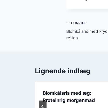
Indlægsnavi
FORRIGE
Blomkålsris med krydde
retten
Lignende indlæg
 måltid
Blomkålsris med æg:
Proteinrig morgenmad