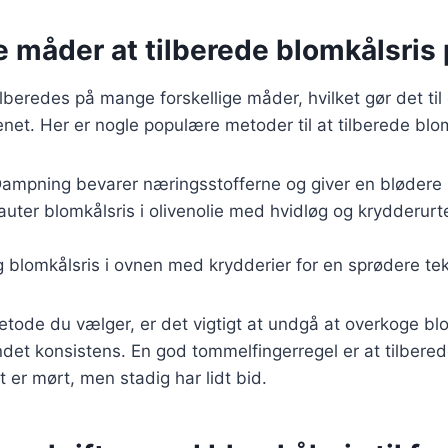
e måder at tilberede blomkålsris
lberedes på mange forskellige måder, hvilket gør det til 
enet. Her er nogle populære metoder til at tilberede blom
Dampning bevarer næringsstofferne og giver en blødere 
auter blomkålsris i olivenolie med hvidløg og krydderurte
g blomkålsris i ovnen med krydderier for en sprødere tek
tode du vælger, er det vigtigt at undgå at overkoge blo
andet konsistens. En god tommelfingerregel er at tilbered
et er mørt, men stadig har lidt bid.