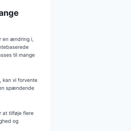
mange
 en ændring i,
antebaserede
passes til mange
kan vi forvente
er en spændende
at tilføje flere
ighed og