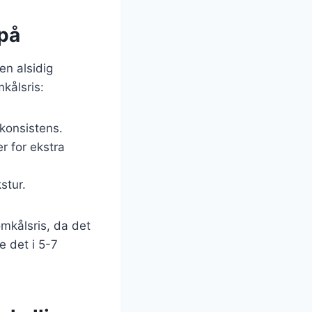
 på
en alsidig
kålsris:
konsistens.
r for ekstra
stur.
mkålsris, da det
e det i 5-7