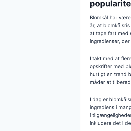
popularite
Blomkål har været
år, at blomkålsri
at tage fart med 
ingredienser, de
I takt med at fl
opskrifter med bl
hurtigt en trend
måder at tilbered
I dag er blomkåls
ingrediens i mang
i tilgængeligheden
inkludere det i de