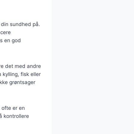
e din sundhed på.
ucere
is en god
ere det med andre
ylling, fisk eller
ække grøntsager
 ofte er en
 kontrollere