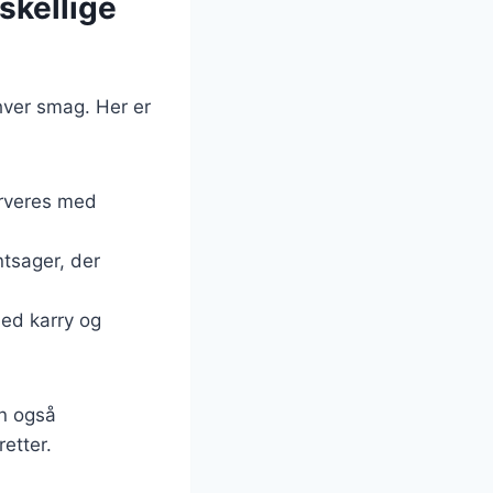
skellige
nhver smag. Her er
erveres med
ntsager, der
med karry og
an også
etter.