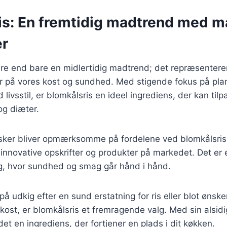
is: En fremtidig madtrend med 
er
re end bare en midlertidig madtrend; det repræsenterer
r på vores kost og sundhed. Med stigende fokus på pl
livsstil, er blomkålsris en ideel ingrediens, der kan til
 og diæter.
ker bliver opmærksomme på fordelene ved blomkålsris, 
e innovative opskrifter og produkter på markedet. Det 
ng, hvor sundhed og smag går hånd i hånd.
 udkig efter en sund erstatning for ris eller blot ønsker 
n kost, er blomkålsris et fremragende valg. Med sin alsid
et en ingrediens, der fortjener en plads i dit køkken.