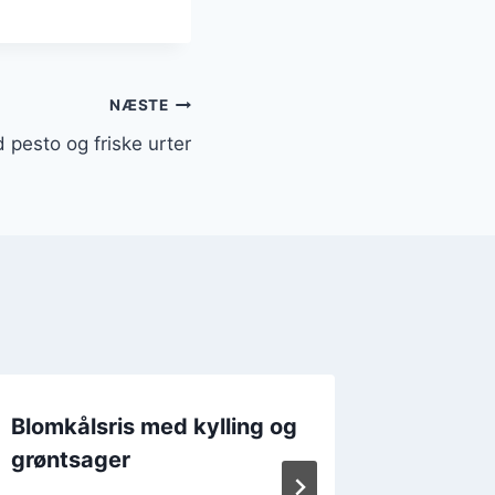
NÆSTE
 pesto og friske urter
Blomkålsris med kylling og
Blomkå
grøntsager
sprødt 