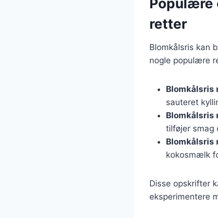
Populære o
retter
Blomkålsris kan b
nogle populære re
Blomkålsris 
sauteret kyll
Blomkålsris
tilføjer smag
Blomkålsris
kokosmælk fo
Disse opskrifter 
eksperimentere me