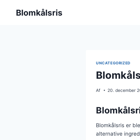
Fortsæt
Blomkålsris
til
indhold
UNCATEGORIZED
Blomkålsr
Af
20. december 
Blomkålsri
Blomkålsris er bl
alternative ingred