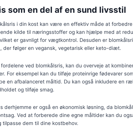
s som en del af en sund livsstil
kålsris i din kost kan være en effektiv måde at forbedr
ende kilde til næringsstoffer og kan hjælpe med at red
hvilket er gavnligt for vægtkontrol. Desuden er blomkålsr
 der følger en vegansk, vegetarisk eller keto-diæt.
 fordelene ved blomkålsris, kan du overveje at kombin
. For eksempel kan du tilføje proteinrige fødevarer som k
abe en afbalanceret måltid. Du kan også inkludere en r
dholdet og tilføje smag.
ris derhjemme er også en økonomisk løsning, da blomkål
ntsag. Ved at forberede dine egne måltider kan du også
 tilpasse dem til dine kostbehov.