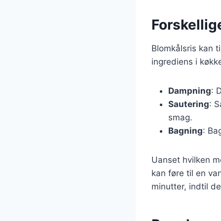
Forskellig
Blomkålsris kan ti
ingrediens i køkk
Dampning
: 
Sautering
: S
smag.
Bagning
: Ba
Uanset hvilken me
kan føre til en v
minutter, indtil d