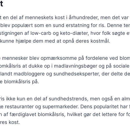
t
 en del af menneskets kost i århundreder, men det var 
s blev populært som en sund erstatning for ris. Denne 
stigningen af low-carb og keto-diæter, hvor folk søgte ef
r kunne hjælpe dem med at opnå deres kostmål.
ere mennesker blev opmærksomme på fordelene ved blo
omkålsris at dukke op i madlavningsbøger og på sociale
 blandt madbloggere og sundhedseksperter, der delte de
e blomkålsris på.
ris ikke kun en del af sundhedstrends, men også en alm
e restauranter og supermarkeder. Dens popularitet har fø
 af færdiglavet blomkålsris, hvilket gør det lettere for 
res kost.