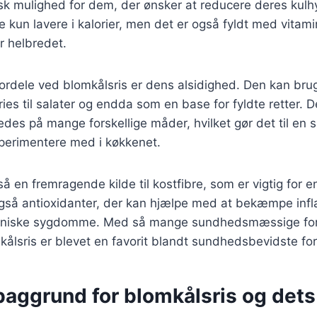
tisk mulighed for dem, der ønsker at reducere deres kulh
ke kun lavere i kalorier, men det er også fyldt med vitami
r helbredet.
fordele ved blomkålsris er dens alsidighed. Den kan brug
r-fries til salater og endda som en base for fyldte retter.
redes på mange forskellige måder, hvilket gør det til e
sperimentere med i køkkenet.
å en fremragende kilde til kostfibre, som er vigtig for e
gså antioxidanter, der kan hjælpe med at bekæmpe inf
oniske sygdomme. Med så mange sundhedsmæssige ford
mkålsris er blevet en favorit blandt sundhedsbevidste fo
baggrund for blomkålsris og dets