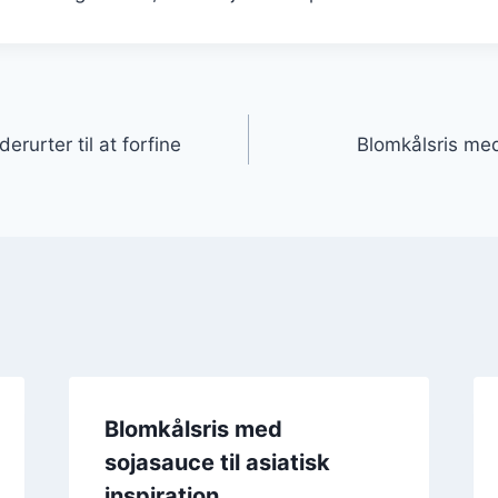
gation
rurter til at forfine
Blomkålsris med
Blomkålsris med
sojasauce til asiatisk
inspiration