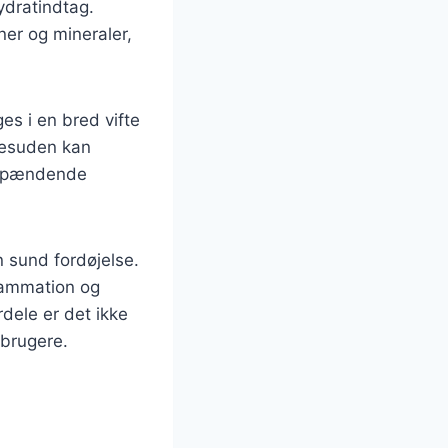
ydratindtag.
ner og mineraler,
es i en bred vifte
 Desuden kan
n spændende
n sund fordøjelse.
lammation og
ele er det ikke
rbrugere.