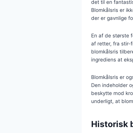
det til en fantas
Blomkålsris er ik
der er gavnlige fo
En af de største 
af retter, fra sti
blomkålsris tilbe
ingrediens at ek
Blomkålsris er ogs
Den indeholder o
beskytte mod kr
underligt, at blo
Historisk 