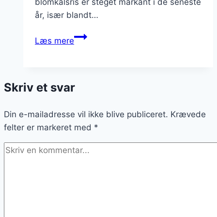
blomkålsris er steget markant i de seneste
år, især blandt…
Blomkålsris
Læs mere
som
risotto
med
Skriv et svar
parmesan
Din e-mailadresse vil ikke blive publiceret.
Krævede
felter er markeret med
*