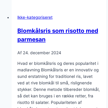
bacon
og
Ikke-kategoriseret
æg
Blomkålsris som risotto med
parmesan
Af
24. december 2024
Hvad er blomkålsris og deres popularitet i
madlavning Blomkålsris er en innovativ og
sund erstatning for traditionel ris, lavet
ved at rive blomkål til små, rislignende
stykker. Denne metode tilbereder blomkål,
så det kan bruges i en række retter, fra
risotto til salater. Populariteten af