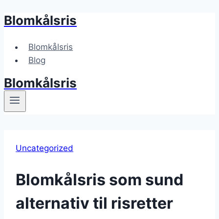
Blomkålsris
Fortsæt
til
indhold
Blomkålsris
Blog
Blomkålsris
Uncategorized
Blomkålsris som sund
alternativ til risretter