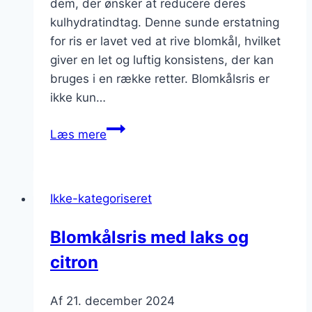
dem, der ønsker at reducere deres
kulhydratindtag. Denne sunde erstatning
for ris er lavet ved at rive blomkål, hvilket
giver en let og luftig konsistens, der kan
bruges i en række retter. Blomkålsris er
ikke kun…
Blomkålsris
Læs mere
til
middag
eller
Ikke-kategoriseret
som
tilbehør
Blomkålsris med laks og
citron
Af
21. december 2024