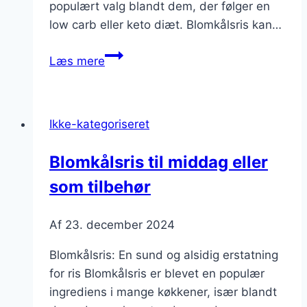
populært valg blandt dem, der følger en
low carb eller keto diæt. Blomkålsris kan…
Blomkålsris
Læs mere
opskrift
til
sund
Ikke-kategoriseret
middag
Blomkålsris til middag eller
som tilbehør
Af
23. december 2024
Blomkålsris: En sund og alsidig erstatning
for ris Blomkålsris er blevet en populær
ingrediens i mange køkkener, især blandt