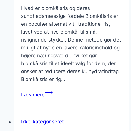
Hvad er blomkålsris og deres
sundhedsmæssige fordele Blomkålsris er
en populær alternativ til traditionel ris,
lavet ved at rive blomkål til små,
rislignende stykker. Denne metode gør det
muligt at nyde en lavere kalorieindhold og
højere næringsværdi, hvilket gør
blomkålsris til et ideelt valg for dem, der
ønsker at reducere deres kulhydratindtag.
Blomkålsris er rig…
Blomkålsris
Læs mere
med
laks
og
Ikke-kategoriseret
citron