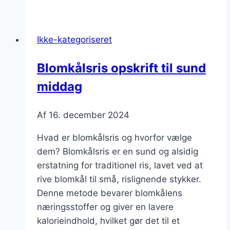
med
sød
kartoffel
Ikke-kategoriseret
og
kimchi
Blomkålsris opskrift til sund
middag
Af
16. december 2024
Hvad er blomkålsris og hvorfor vælge
dem? Blomkålsris er en sund og alsidig
erstatning for traditionel ris, lavet ved at
rive blomkål til små, rislignende stykker.
Denne metode bevarer blomkålens
næringsstoffer og giver en lavere
kalorieindhold, hvilket gør det til et