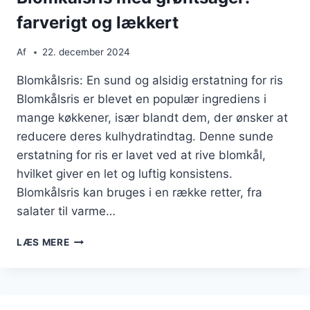
farverigt og lækkert
Af
22. december 2024
Blomkålsris: En sund og alsidig erstatning for ris
Blomkålsris er blevet en populær ingrediens i
mange køkkener, især blandt dem, der ønsker at
reducere deres kulhydratindtag. Denne sunde
erstatning for ris er lavet ved at rive blomkål,
hvilket giver en let og luftig konsistens.
Blomkålsris kan bruges i en række retter, fra
salater til varme…
BLOMKÅLSRIS
LÆS MERE
MED
GRØNTSAGER:
FARVERIGT
OG