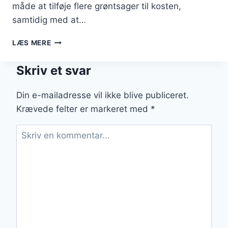
måde at tilføje flere grøntsager til kosten,
samtidig med at…
BLOMKÅLSRIS
LÆS MERE
MED
SVAMPE:
Skriv et svar
EN
UMAMI
OPLEVELSE
Din e-mailadresse vil ikke blive publiceret.
Krævede felter er markeret med
*