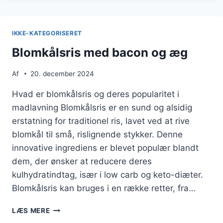
FOR
ET
SUNDT
IKKE-KATEGORISERET
VALG
Blomkålsris med bacon og æg
Af
20. december 2024
Hvad er blomkålsris og deres popularitet i
madlavning Blomkålsris er en sund og alsidig
erstatning for traditionel ris, lavet ved at rive
blomkål til små, rislignende stykker. Denne
innovative ingrediens er blevet populær blandt
dem, der ønsker at reducere deres
kulhydratindtag, især i low carb og keto-diæter.
Blomkålsris kan bruges i en række retter, fra…
BLOMKÅLSRIS
LÆS MERE
MED