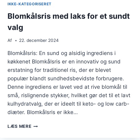
LÆKKERT
IKKE-KATEGORISERET
Blomkålsris med laks for et sundt
valg
Af
22. december 2024
Blomkålsris: En sund og alsidig ingrediens i
køkkenet Blomkålsris er en innovativ og sund
erstatning for traditionel ris, der er blevet
populær blandt sundhedsbevidste forbrugere.
Denne ingrediens er lavet ved at rive blomkål til
små, rislignende stykker, hvilket gør det til et lavt
kulhydratvalg, der er ideelt til keto- og low carb-
diæter. Blomkålsris er ikke…
BLOMKÅLSRIS
LÆS MERE
MED
LAKS