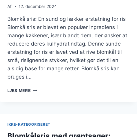
Af
12. december 2024
Blomkålsris: En sund og lækker erstatning for ris
Blomkålsris er blevet en populær ingrediens i
mange køkkener, især blandt dem, der ønsker at
reducere deres kulhydratindtag. Denne sunde
erstatning for ris er lavet ved at rive blomkål til
små, rislignende stykker, hvilket gør det til en
alsidig base for mange retter. Blomkålsris kan
bruges i…
BLOMKÅLSRIS
LÆS MERE
SOM
TILBEHØR
TIL
SUSHI
IKKE-KATEGORISERET
Blomkålsris med grøntsager: