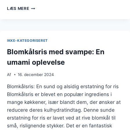
BLOMKÅLSRIS
LÆS MERE
SOM
TILBEHØR:
IDEER
TIL
DINE
IKKE-KATEGORISERET
RETTER
Blomkålsris med svampe: En
umami oplevelse
Af
16. december 2024
Blomkålsris: En sund og alsidig erstatning for ris
Blomkålsris er blevet en populær ingrediens i
mange køkkener, især blandt dem, der ønsker at
reducere deres kulhydratindtag. Denne sunde
erstatning for ris er lavet ved at rive blomkål til
små, rislignende stykker. Det er en fantastisk