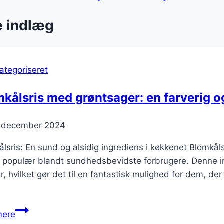
e indlæg
ategoriseret
kålsris med grøntsager: en farverig o
. december 2024
lsris: En sund og alsidig ingrediens i køkkenet Blomkålsri
 populær blandt sundhedsbevidste forbrugere. Denne ingr
r, hvilket gør det til en fantastisk mulighed for dem, de
Blomkålsris
mere
med