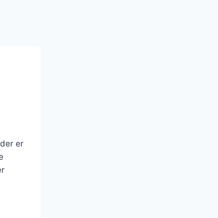
 der er
e
er