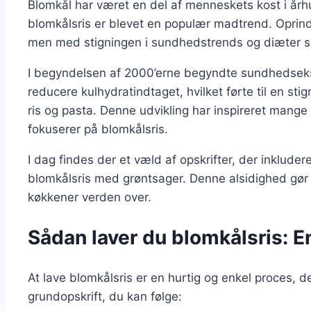
Blomkål har været en del af menneskets kost i århu
blomkålsris er blevet en populær madtrend. Oprindel
men med stigningen i sundhedstrends og diæter so
I begyndelsen af 2000’erne begyndte sundhedseks
reducere kulhydratindtaget, hvilket førte til en sti
ris og pasta. Denne udvikling har inspireret mange
fokuserer på blomkålsris.
I dag findes der et væld af opskrifter, der inkludere
blomkålsris med grøntsager. Denne alsidighed gør
køkkener verden over.
Sådan laver du blomkålsris: En
At lave blomkålsris er en hurtig og enkel proces, d
grundopskrift, du kan følge: