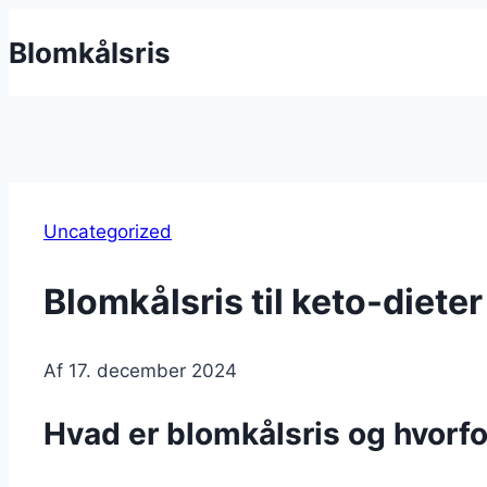
Fortsæt
Blomkålsris
til
indhold
Uncategorized
Blomkålsris til keto-diet
Af
17. december 2024
Hvad er blomkålsris og hvorf