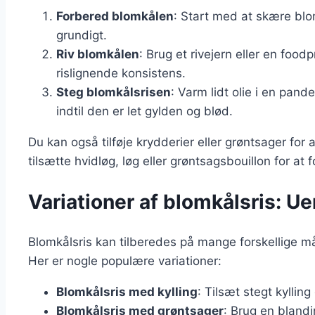
Forbered blomkålen
: Start med at skære blo
grundigt.
Riv blomkålen
: Brug et rivejern eller en foodp
rislignende konsistens.
Steg blomkålsrisen
: Varm lidt olie i en pand
indtil den er let gylden og blød.
Du kan også tilføje krydderier eller grøntsager for
tilsætte hvidløg, løg eller grøntsagsbouillon for a
Variationer af blomkålsris: U
Blomkålsris kan tilberedes på mange forskellige måd
Her er nogle populære variationer:
Blomkålsris med kylling
: Tilsæt stegt kylling
Blomkålsris med grøntsager
: Brug en bland