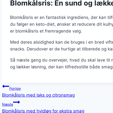
Blomkålsris: En sund og lækker
Blomkålsris er en fantastisk ingrediens, der kan ti
du følger en keto-diet, ønsker at reducere dit kulh
er blomkålsris et fremragende valg.
Med deres alsidighed kan de bruges i en bred vifte a
snacks. Derudover er de hurtige at tilberede og ka
Så næste gang du overvejer, hvad du skal lave ti
og lækker løsning, der kan tilfredsstille både sma
Indlægsnavigation
Forrige
Blomkålsris med laks og citronsmag
Næste
Blomkålsris med hvidløg for ekstra smag