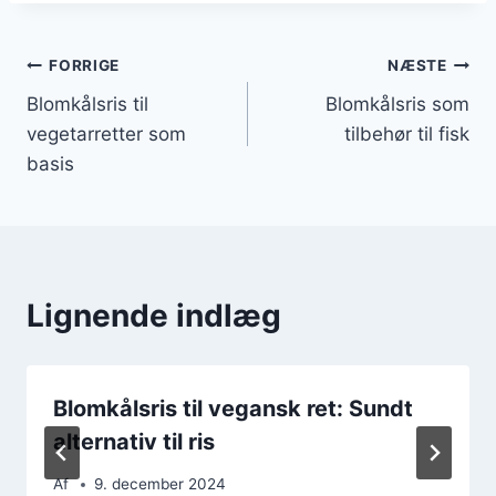
Indlægsnavigation
FORRIGE
NÆSTE
Blomkålsris til
Blomkålsris som
vegetarretter som
tilbehør til fisk
basis
Lignende indlæg
Blomkålsris til vegansk ret: Sundt
alternativ til ris
Af
9. december 2024