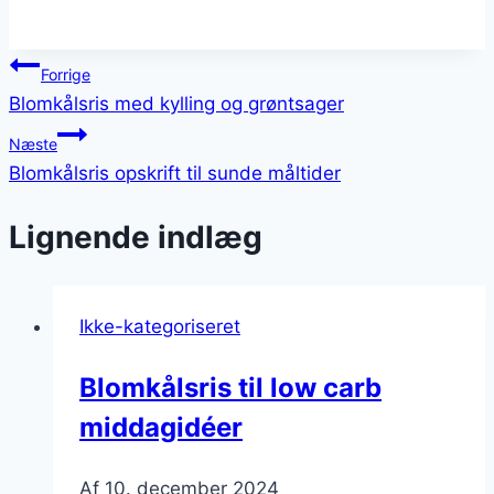
Indlægsnavigation
Forrige
Blomkålsris med kylling og grøntsager
Næste
Blomkålsris opskrift til sunde måltider
Lignende indlæg
Ikke-kategoriseret
Blomkålsris til low carb
middagidéer
Af
10. december 2024