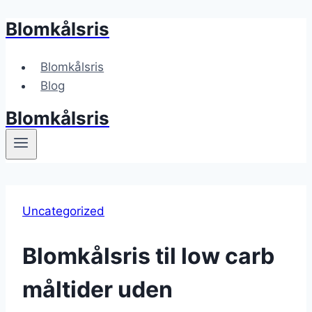
Blomkålsris
Fortsæt
til
indhold
Blomkålsris
Blog
Blomkålsris
Uncategorized
Blomkålsris til low carb
måltider uden