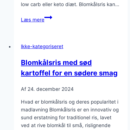
low carb eller keto diæt. Blomkålsris kan…
Blomkålsris
Læs mere
med
hvidløg:
simpel
Ikke-kategoriseret
og
velsmagende
Blomkålsris med sød
kartoffel for en sødere smag
Af
24. december 2024
Hvad er blomkålsris og deres popularitet i
madlavning Blomkålsris er en innovativ og
sund erstatning for traditionel ris, lavet
ved at rive blomkål til små, rislignende