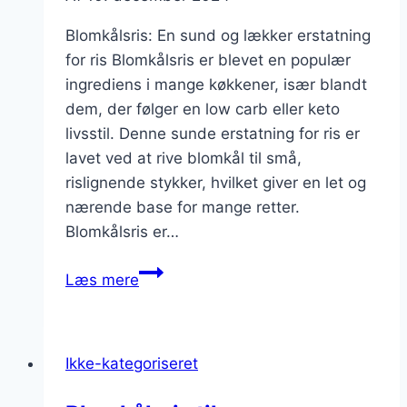
Blomkålsris: En sund og lækker erstatning
for ris Blomkålsris er blevet en populær
ingrediens i mange køkkener, især blandt
dem, der følger en low carb eller keto
livsstil. Denne sunde erstatning for ris er
lavet ved at rive blomkål til små,
rislignende stykker, hvilket giver en let og
nærende base for mange retter.
Blomkålsris er…
Blomkålsris
Læs mere
til
low
carb
Ikke-kategoriseret
middagidéer