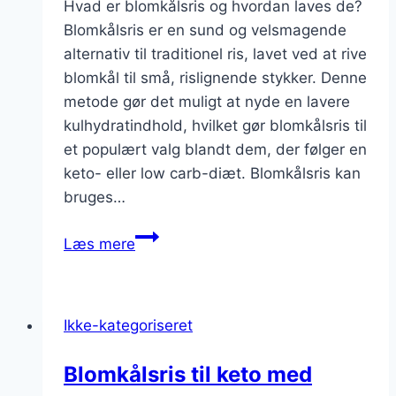
Hvad er blomkålsris og hvordan laves de?
Blomkålsris er en sund og velsmagende
alternativ til traditionel ris, lavet ved at rive
blomkål til små, rislignende stykker. Denne
metode gør det muligt at nyde en lavere
kulhydratindhold, hvilket gør blomkålsris til
et populært valg blandt dem, der følger en
keto- eller low carb-diæt. Blomkålsris kan
bruges…
Blomkålsris
Læs mere
med
parmesan
og
Ikke-kategoriseret
hvidløg
Blomkålsris til keto med