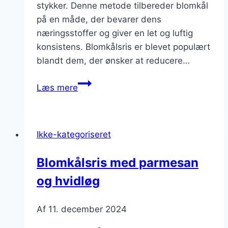
stykker. Denne metode tilbereder blomkål
på en måde, der bevarer dens
næringsstoffer og giver en let og luftig
konsistens. Blomkålsris er blevet populært
blandt dem, der ønsker at reducere…
Blomkålsris
Læs mere
med
sød
kartoffel
Ikke-kategoriseret
for
en
Blomkålsris med parmesan
sødere
og hvidløg
smag
Af
11. december 2024