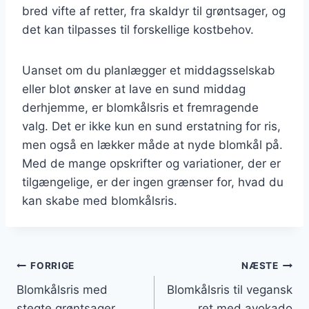
bred vifte af retter, fra skaldyr til grøntsager, og
det kan tilpasses til forskellige kostbehov.
Uanset om du planlægger et middagsselskab
eller blot ønsker at lave en sund middag
derhjemme, er blomkålsris et fremragende
valg. Det er ikke kun en sund erstatning for ris,
men også en lækker måde at nyde blomkål på.
Med de mange opskrifter og variationer, der er
tilgængelige, er der ingen grænser for, hvad du
kan skabe med blomkålsris.
Indlægsnavigation
FORRIGE
NÆSTE
Blomkålsris med
Blomkålsris til vegansk
stegte grøntsager
ret med avokado