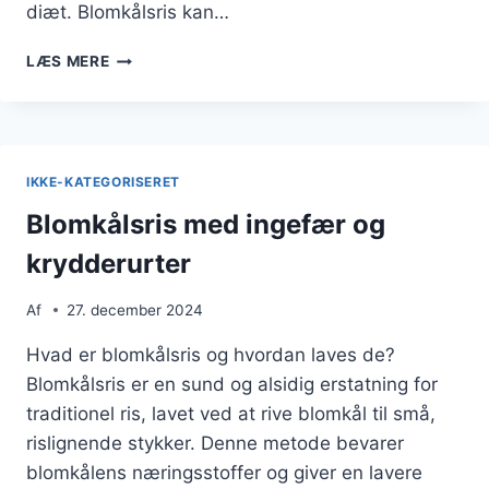
diæt. Blomkålsris kan…
BLOMKÅLSRIS
LÆS MERE
TIL
VEGANSK
RET
MED
KIKÆRTER
IKKE-KATEGORISERET
Blomkålsris med ingefær og
krydderurter
Af
27. december 2024
Hvad er blomkålsris og hvordan laves de?
Blomkålsris er en sund og alsidig erstatning for
traditionel ris, lavet ved at rive blomkål til små,
rislignende stykker. Denne metode bevarer
blomkålens næringsstoffer og giver en lavere