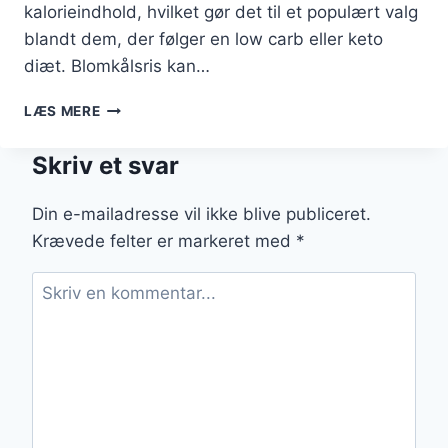
kalorieindhold, hvilket gør det til et populært valg
blandt dem, der følger en low carb eller keto
diæt. Blomkålsris kan…
BLOMKÅLSRIS
LÆS MERE
MED
INGEFÆR
Skriv et svar
OG
KRYDDERURTER
Din e-mailadresse vil ikke blive publiceret.
Krævede felter er markeret med
*