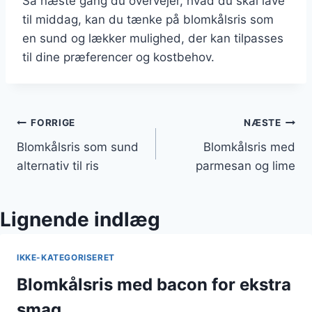
Så næste gang du overvejer, hvad du skal lave
til middag, kan du tænke på blomkålsris som
en sund og lækker mulighed, der kan tilpasses
til dine præferencer og kostbehov.
Indlægsnavigation
FORRIGE
NÆSTE
Blomkålsris som sund
Blomkålsris med
alternativ til ris
parmesan og lime
Lignende indlæg
IKKE-KATEGORISERET
Blomkålsris med bacon for ekstra
smag