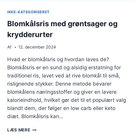
KOKOSMÆLK
FOR
IKKE-KATEGORISERET
EN
EKSPLOSION
Blomkålsris med grøntsager og
AF
krydderurter
SMAG
Af
12. december 2024
Hvad er blomkålsris og hvordan laves de?
Blomkålsris er en sund og alsidig erstatning for
traditionel ris, lavet ved at rive blomkål til små,
rislignende stykker. Denne metode bevarer
blomkålens næringsstoffer og giver en lavere
kalorieindhold, hvilket gør det til et populært valg
blandt dem, der følger en low carb eller keto
diæt. Blomkålsris kan…
BLOMKÅLSRIS
LÆS MERE
MED