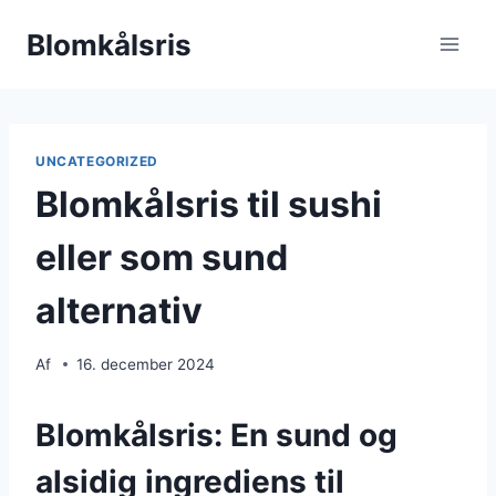
Fortsæt
Blomkålsris
til
indhold
UNCATEGORIZED
Blomkålsris til sushi
eller som sund
alternativ
Af
16. december 2024
Blomkålsris: En sund og
alsidig ingrediens til