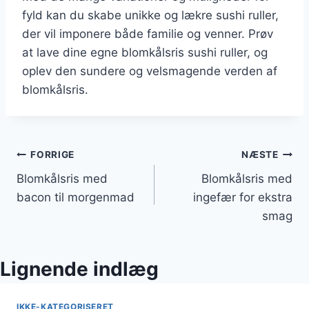
fyld kan du skabe unikke og lækre sushi ruller,
der vil imponere både familie og venner. Prøv
at lave dine egne blomkålsris sushi ruller, og
oplev den sundere og velsmagende verden af
blomkålsris.
Indlægsnavigation
FORRIGE
NÆSTE
Blomkålsris med
Blomkålsris med
bacon til morgenmad
ingefær for ekstra
smag
Lignende indlæg
IKKE-KATEGORISERET