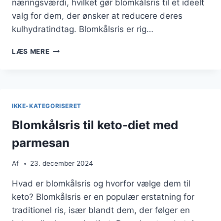
næringsværdi, hvilket gør blomkålsris til et ideelt
valg for dem, der ønsker at reducere deres
kulhydratindtag. Blomkålsris er rig…
BLOMKÅLSRIS
LÆS MERE
MED
AVOCADO
OG
SKINKE
IKKE-KATEGORISERET
Blomkålsris til keto-diet med
parmesan
Af
23. december 2024
Hvad er blomkålsris og hvorfor vælge dem til
keto? Blomkålsris er en populær erstatning for
traditionel ris, især blandt dem, der følger en