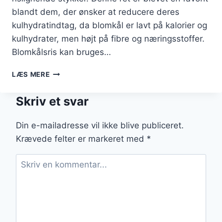
blandt dem, der ønsker at reducere deres
kulhydratindtag, da blomkål er lavt på kalorier og
kulhydrater, men højt på fibre og næringsstoffer.
Blomkålsris kan bruges…
BLOMKÅLSRIS
LÆS MERE
MED
LIME
Skriv et svar
OG
INGEFÆR
Din e-mailadresse vil ikke blive publiceret.
Krævede felter er markeret med
*