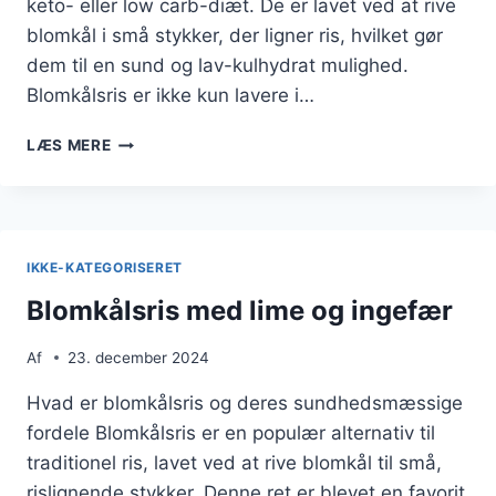
keto- eller low carb-diæt. De er lavet ved at rive
blomkål i små stykker, der ligner ris, hvilket gør
dem til en sund og lav-kulhydrat mulighed.
Blomkålsris er ikke kun lavere i…
BLOMKÅLSRIS
LÆS MERE
TIL
KETO-
DIET
MED
PARMESAN
IKKE-KATEGORISERET
Blomkålsris med lime og ingefær
Af
23. december 2024
Hvad er blomkålsris og deres sundhedsmæssige
fordele Blomkålsris er en populær alternativ til
traditionel ris, lavet ved at rive blomkål til små,
rislignende stykker. Denne ret er blevet en favorit