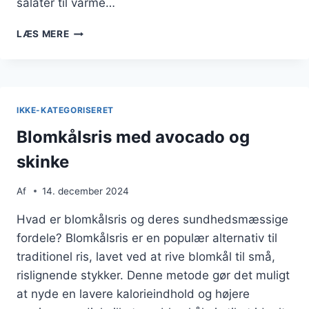
salater til varme…
BLOMKÅLSRIS
LÆS MERE
MED
SKINKE
SOM
EN
HURTIG
IKKE-KATEGORISERET
FROKOSTMULIGHED
Blomkålsris med avocado og
skinke
Af
14. december 2024
Hvad er blomkålsris og deres sundhedsmæssige
fordele? Blomkålsris er en populær alternativ til
traditionel ris, lavet ved at rive blomkål til små,
rislignende stykker. Denne metode gør det muligt
at nyde en lavere kalorieindhold og højere