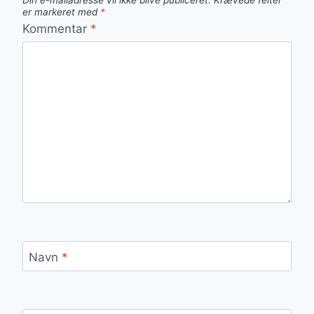
Din e-mailadresse vil ikke blive publiceret.
Krævede felter
er markeret med
*
Kommentar
*
Navn
*