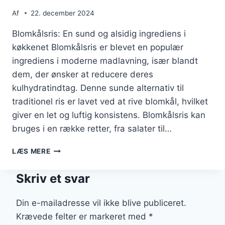
Af
22. december 2024
Blomkålsris: En sund og alsidig ingrediens i
køkkenet Blomkålsris er blevet en populær
ingrediens i moderne madlavning, især blandt
dem, der ønsker at reducere deres
kulhydratindtag. Denne sunde alternativ til
traditionel ris er lavet ved at rive blomkål, hvilket
giver en let og luftig konsistens. Blomkålsris kan
bruges i en række retter, fra salater til…
BLOMKÅLSRIS
LÆS MERE
MED
LAKS
Skriv et svar
OG
CITRON
FOR
Din e-mailadresse vil ikke blive publiceret.
FRISKHED
Krævede felter er markeret med
*