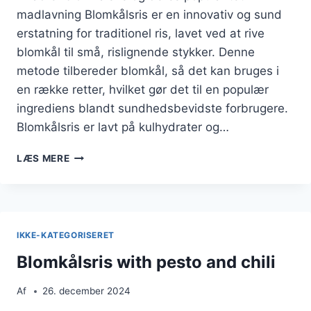
madlavning Blomkålsris er en innovativ og sund
erstatning for traditionel ris, lavet ved at rive
blomkål til små, rislignende stykker. Denne
metode tilbereder blomkål, så det kan bruges i
en række retter, hvilket gør det til en populær
ingrediens blandt sundhedsbevidste forbrugere.
Blomkålsris er lavt på kulhydrater og…
BLOMKÅLSRIS
LÆS MERE
MED
AVOCADO
FOR
EN
CREMET
IKKE-KATEGORISERET
KONSISTENS
Blomkålsris with pesto and chili
Af
26. december 2024