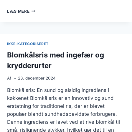
BLOMKÅLSRIS
LÆS MERE
OPSKRIFT
TIL
SUND
MIDDAG
IKKE-KATEGORISERET
Blomkålsris med ingefær og
krydderurter
Af
23. december 2024
Blomkålsris: En sund og alsidig ingrediens i
køkkenet Blomkålsris er en innovativ og sund
erstatning for traditionel ris, der er blevet
populær blandt sundhedsbevidste forbrugere.
Denne ingrediens er lavet ved at rive blomkål til
små, rislignende stykker, hvilket gør det til en