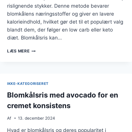
rislignende stykker. Denne metode bevarer
blomkålens næringsstoffer og giver en lavere
kalorieindhold, hvilket gør det til et populært valg
blandt dem, der følger en low carb eller keto
diæt. Blomkålsris kan…
BLOMKÅLSRIS
LÆS MERE
MED
KARRY
FOR
EKSTRA
SMAG
IKKE-KATEGORISERET
Blomkålsris med avocado for en
cremet konsistens
Af
13. december 2024
Hvad er blomkålsris og deres popularitet i