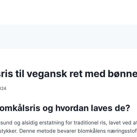
ris til vegansk ret med bønn
024
lomkålsris og hvordan laves de?
sund og alsidig erstatning for traditionel ris, lavet ved at
 stykker. Denne metode bevarer blomkålens næringsstoff