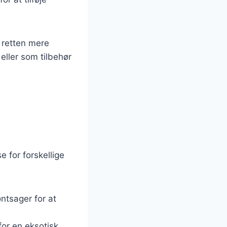
e retten mere
ller som tilbehør
 for forskellige
øntsager for at
for en eksotisk