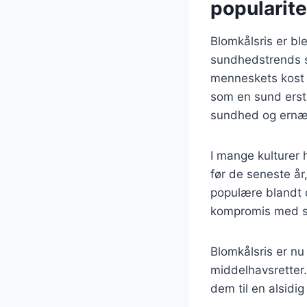
popularite
Blomkålsris er bl
sundhedstrends s
menneskets kost i
som en sund ersta
sundhed og ernæ
I mange kulturer h
før de seneste år,
populære blandt 
kompromis med sm
Blomkålsris er nu 
middelhavsretter.
dem til en alsidi