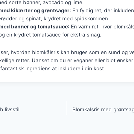
med sorte bønner, avocado og lime.
 med kikærter og grøntsager
: En fyldig ret, der inklude
lerødder og spinat, krydret med spidskommen.
 med bønner og tomatsauce
: En varm ret, hvor blomkål
g en krydret tomatsauce for ekstra smag.
 viser, hvordan blomkålsris kan bruges som en sund og
kellige retter. Uanset om du er veganer eller blot ønsker
fantastisk ingrediens at inkludere i din kost.
gation
b livsstil
Blomkålsris med grøntsags