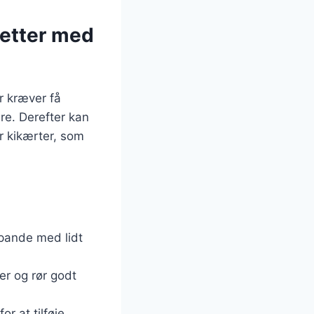
retter med
r kræver få
re. Derefter kan
r kikærter, som
 pande med lidt
er og rør godt
r at tilføje