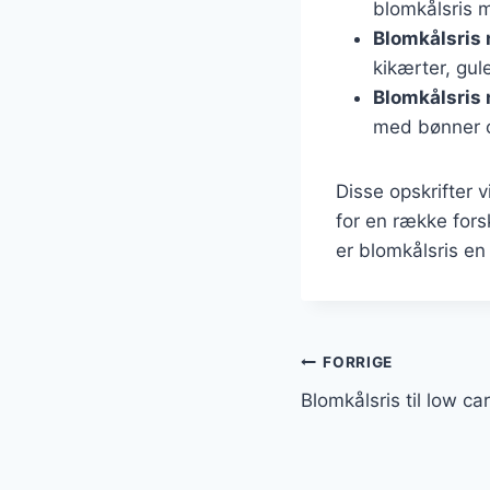
blomkålsris 
Blomkålsris
kikærter, gu
Blomkålsris
med bønner o
Disse opskrifter
for en række fors
er blomkålsris en 
Indlægsnavi
FORRIGE
Blomkålsris til low car