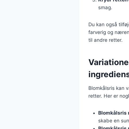
smag.
Du kan også tilfø
farverig og nære
til andre retter.
Variatione
ingredien
Blomkålsris kan v
retter. Her er no
Blomkålsris
skabe en sund
Blomkålsris