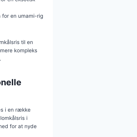
for en umami-rig
kålsris til en
n mere kompleks
.
onelle
es i en række
lomkålsris i
ighed for at nyde