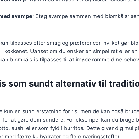
 med svampe
: Steg svampe sammen med blomkålsrisen 
kan tilpasses efter smag og præferencer, hvilket gør blom
s i køkkenet. Uanset om du ønsker en simpel ret eller e
kan blomkålsris tilpasses til at imødekomme dine behov
s som sundt alternativ til traditi
ke kun en sund erstatning for ris, men de kan også brug
ter for at gøre dem sundere. For eksempel kan du bruge b
isotto, sushi eller som fyld i burritos. Dette giver dig mul
er med færre kulhydrater og flere næringsstoffer.