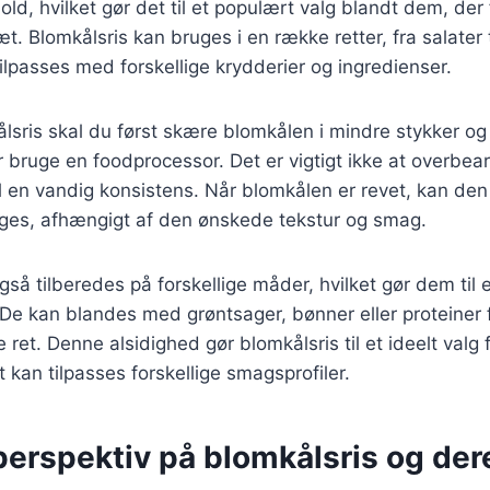
old, hvilket gør det til et populært valg blandt dem, der
æt. Blomkålsris kan bruges i en række retter, fra salater 
tilpasses med forskellige krydderier og ingredienser.
ålsris skal du først skære blomkålen i mindre stykker og
ler bruge en foodprocessor. Det er vigtigt ikke at overbe
il en vandig konsistens. Når blomkålen er revet, kan de
teges, afhængigt af den ønskede tekstur og smag.
gså tilberedes på forskellige måder, hvilket gør dem til 
 De kan blandes med grøntsager, bønner eller proteiner 
 ret. Denne alsidighed gør blomkålsris til et ideelt valg
 kan tilpasses forskellige smagsprofiler.
perspektiv på blomkålsris og der