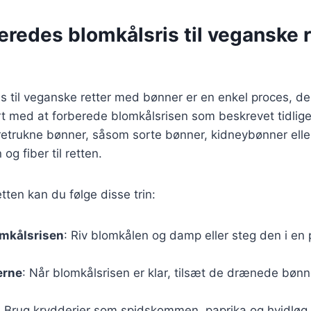
eredes blomkålsris til veganske 
is til veganske retter med bønner er en enkel proces, de
rt med at forberede blomkålsrisen som beskrevet tidlige
retrukne bønner, såsom sorte bønner, kidneybønner elle
n og fiber til retten.
etten kan du følge disse trin:
omkålsrisen
: Riv blomkålen og damp eller steg den i en
erne
: Når blomkålsrisen er klar, tilsæt de drænede bønn
: Brug krydderier som spidskommen, paprika og hvidløg fo