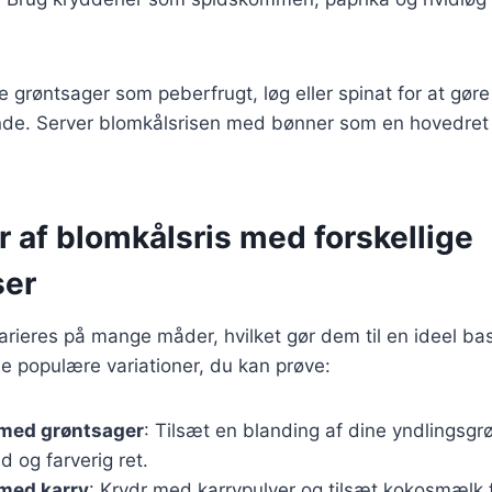
je grøntsager som peberfrugt, løg eller spinat for at gør
nde. Server blomkålsrisen med bønner som en hovedret e
r af blomkålsris med forskellige
ser
arieres på mange måder, hvilket gør dem til en ideel base
gle populære variationer, du kan prøve:
 med grøntsager
: Tilsæt en blanding af dine yndlingsgr
 og farverig ret.
 med karry
: Krydr med karrypulver og tilsæt kokosmælk 