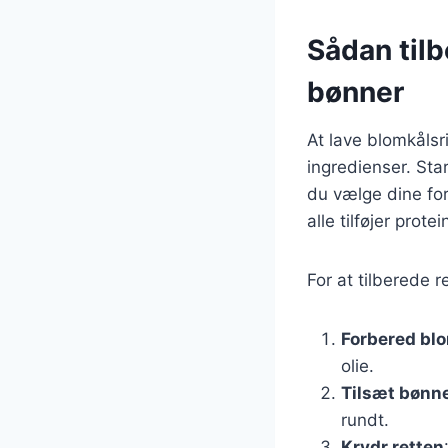
Sådan tilb
bønner
At lave blomkålsr
ingredienser. Sta
du vælge dine fo
alle tilføjer protei
For at tilberede r
Forbered bl
olie.
Tilsæt bønn
rundt.
Krydr retten