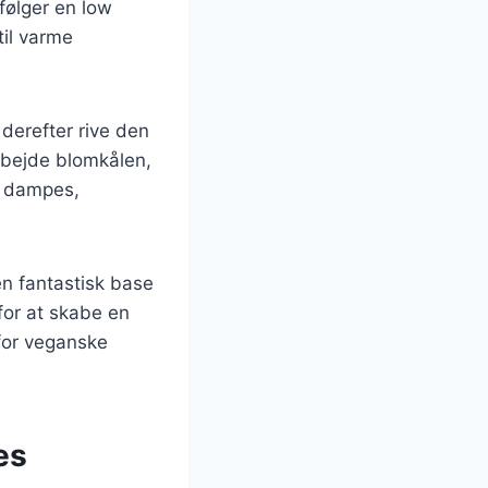
 følger en low
til varme
 derefter rive den
arbejde blomkålen,
n dampes,
en fantastisk base
for at skabe en
 for veganske
es