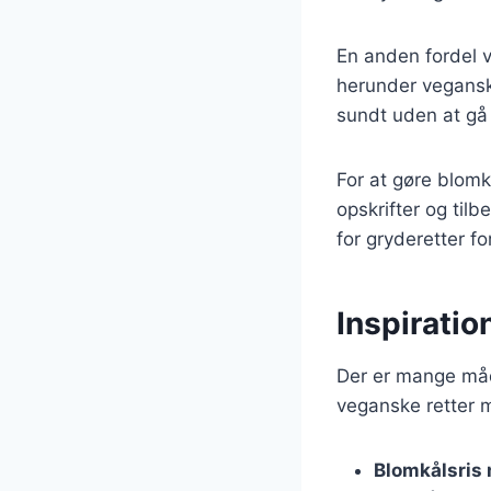
En anden fordel ve
herunder veganske
sundt uden at gå
For at gøre blomk
opskrifter og tilb
for gryderetter fo
Inspiratio
Der er mange måde
veganske retter m
Blomkålsris