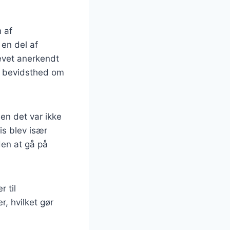
 af
en del af
levet anerkendt
de bevidsthed om
men det var ikke
is blev især
en at gå på
r til
, hvilket gør