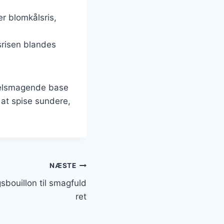
rer blomkålsris,
srisen blandes
 velsmagende base
 at spise sundere,
NÆSTE
bouillon til smagfuld
ret