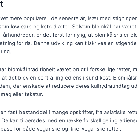
t
evet mere populære i de seneste år, især med stigningen
om low carb og keto diæter. Selvom blomkål har været 
 århundreder, er det først for nylig, at blomkålsris er b
tning for ris. Denne udvikling kan tilskrives en stigen
ring.
ar blomkål traditionelt været brugt i forskellige retter, 
 at det blev en central ingrediens i sund kost. Blomkålsr
dem, der ønskede at reducere deres kulhydratindtag ud
ag eller tekstur.
en fast bestanddel i mange opskrifter, fra asiatiske rette
 De kan tilberedes med en række forskellige ingredienser
g base for både veganske og ikke-veganske retter.