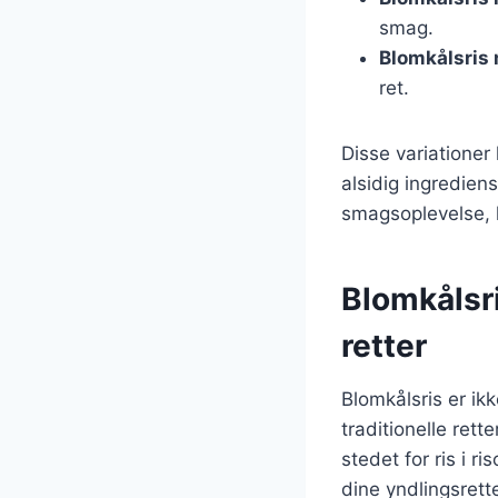
smag.
Blomkålsris
ret.
Disse variationer 
alsidig ingredien
smagsoplevelse, 
Blomkålsri
retter
Blomkålsris er ik
traditionelle ret
stedet for ris i r
dine yndlingsrett