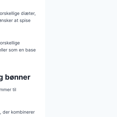
orskellige diæter,
ønsker at spise
orskellige
 eller som en base
og bønner
mmer til
t, der kombinerer