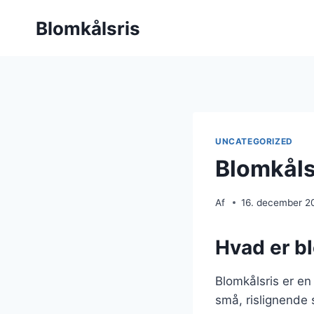
Fortsæt
Blomkålsris
til
indhold
UNCATEGORIZED
Blomkåls
Af
16. december 2
Hvad er b
Blomkålsris er en 
små, rislignende