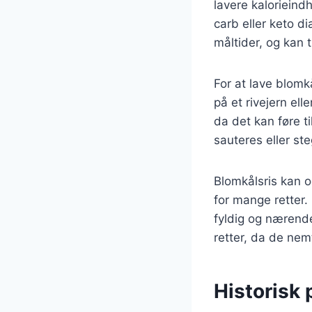
lavere kalorieindh
carb eller keto di
måltider, og kan 
For at lave blomk
på et rivejern el
da det kan føre t
sauteres eller s
Blomkålsris kan o
for mange retter.
fyldig og nærende
retter, da de nemt
Historisk 