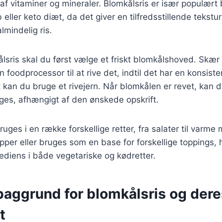
 af vitaminer og mineraler. Blomkålsris er især populært
b eller keto diæt, da det giver en tilfredsstillende teks
lmindelig ris.
ålsris skal du først vælge et friskt blomkålshoved. Skær
 foodprocessor til at rive det, indtil det har en konsist
vt kan du bruge et rivejern. Når blomkålen er revet, kan
eges, afhængigt af den ønskede opskrift.
uges i en række forskellige retter, fra salater til varme 
supper eller bruges som en base for forskellige toppings, h
rediens i både vegetariske og kødretter.
baggrund for blomkålsris og dere
t