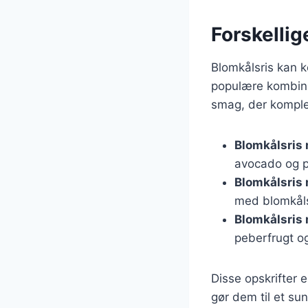
Forskelli
Blomkålsris kan 
populære kombina
smag, der komplem
Blomkålsris
avocado og pr
Blomkålsris 
med blomkåls
Blomkålsris
peberfrugt og
Disse opskrifter 
gør dem til et sun