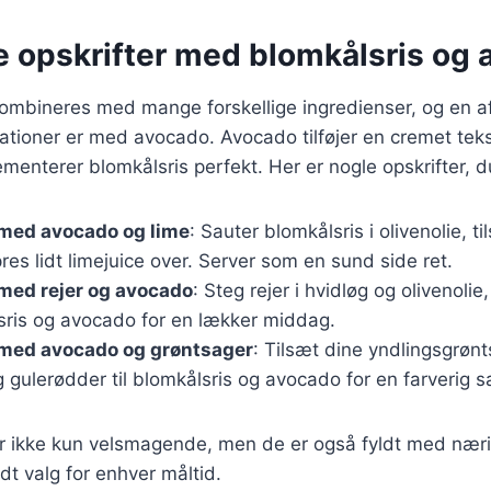
ge opskrifter med blomkålsris og
kombineres med mange forskellige ingredienser, og en a
tioner er med avocado. Avocado tilføjer en cremet teks
enterer blomkålsris perfekt. Her er nogle opskrifter, d
 med avocado og lime
: Sauter blomkålsris i olivenolie, t
es lidt limejuice over. Server som en sund side ret.
med rejer og avocado
: Steg rejer i hvidløg og olivenoli
ris og avocado for en lækker middag.
 med avocado og grøntsager
: Tilsæt dine yndlingsgrøn
 gulerødder til blomkålsris og avocado for en farverig sa
er ikke kun velsmagende, men de er også fyldt med næri
dt valg for enhver måltid.