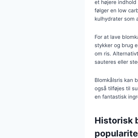
et højere indhold
følger en low car
kulhydrater som a
For at lave blomk
stykker og brug en
om ris. Alternati
sauteres eller st
Blomkålsris kan br
også tilføjes til 
en fantastisk ing
Historisk 
popularite