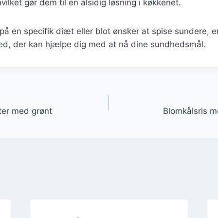
vilket gør dem til en alsidig løsning i køkkenet.
å en specifik diæt eller blot ønsker at spise sundere, e
hed, der kan hjælpe dig med at nå dine sundhedsmål.
gation
tter med grønt
Blomkålsris m