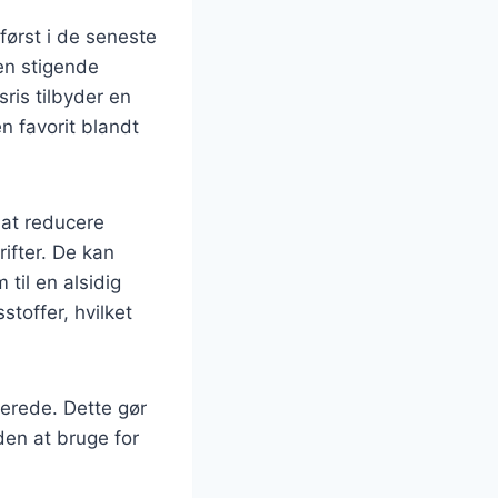
først i de seneste
den stigende
sris tilbyder en
en favorit blandt
 at reducere
ifter. De kan
til en alsidig
toffer, hvilket
berede. Dette gør
uden at bruge for