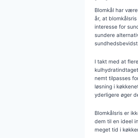
Blomkål har været
år, at blomkålsri
interesse for sun
sundere alternativ
sundhedsbevidste
I takt med at fl
kulhydratindtaget
nemt tilpasses fo
løsning i køkkene
yderligere øger d
Blomkålsris er ik
dem til en ideel i
meget tid i køkke