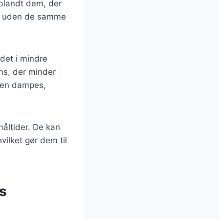
 blandt dem, der
tur uden de samme
 det i mindre
ens, der minder
 den dampes,
måltider. De kan
vilket gør dem til
s