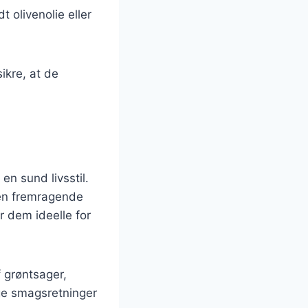
t olivenolie eller
ikre, at de
n sund livsstil.
l en fremragende
ør dem ideelle for
f grøntsager,
ige smagsretninger