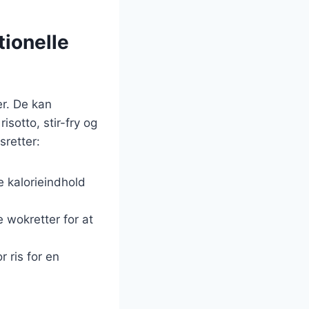
tionelle
er. De kan
sotto, stir-fry og
sretter:
re kalorieindhold
e wokretter for at
r ris for en