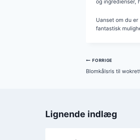
og ingredienser, h
Uanset om du er p
fantastisk mulig
Indlægsnavi
FORRIGE
Blomkålsris til wokre
Lignende indlæg