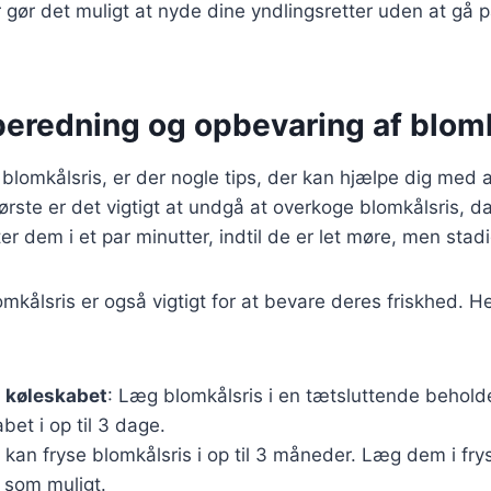
r gør det muligt at nyde dine yndlingsretter uden at gå
ilberedning og opbevaring af blom
 blomkålsris, er der nogle tips, der kan hjælpe dig med 
første er det vigtigt at undgå at overkoge blomkålsris, d
r dem i et par minutter, indtil de er let møre, men stadig
kålsris er også vigtigt for at bevare deres friskhed. Her
 køleskabet
: Læg blomkålsris i en tætsluttende behold
bet i op til 3 dage.
 kan fryse blomkålsris i op til 3 måneder. Læg dem i fry
 som muligt.