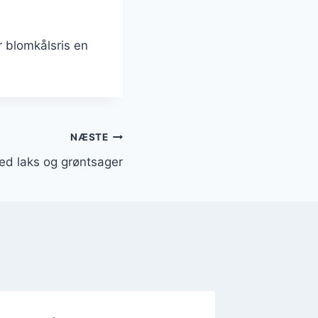
r blomkålsris en
NÆSTE
ed laks og grøntsager