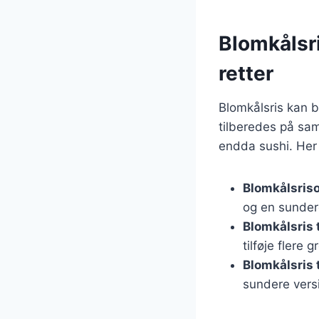
Blomkålsri
retter
Blomkålsris kan b
tilberedes på sam
endda sushi. Her 
Blomkålsriso
og en sundere
Blomkålsris 
tilføje flere
Blomkålsris t
sundere vers