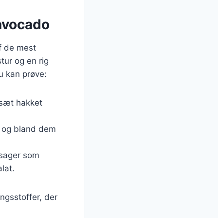
 avocado
f de mest
tur og en rig
u kan prøve:
ilsæt hakket
e, og bland dem
tsager som
lat.
ngsstoffer, der