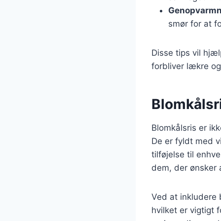
Genopvarmn
smør for at 
Disse tips vil hj
forbliver lækre og
Blomkålsri
Blomkålsris er ik
De er fyldt med v
tilføjelse til enh
dem, der ønsker a
Ved at inkludere 
hvilket er vigtig