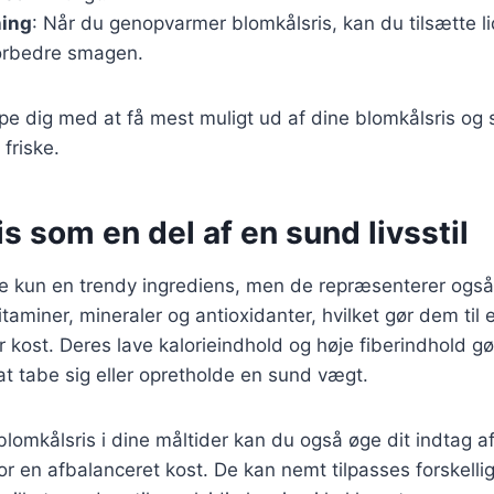
ing
: Når du genopvarmer blomkålsris, kan du tilsætte lid
forbedre smagen.
ælpe dig med at få mest muligt ud af dine blomkålsris og s
 friske.
s som en del af en sund livsstil
ke kun en trendy ingrediens, men de repræsenterer også e
itaminer, mineraler og antioxidanter, hvilket gør dem ti
ver kost. Deres lave kalorieindhold og høje fiberindhold g
t tabe sig eller opretholde en sund vægt.
blomkålsris i dine måltider kan du også øge dit indtag a
t for en afbalanceret kost. De kan nemt tilpasses forskell