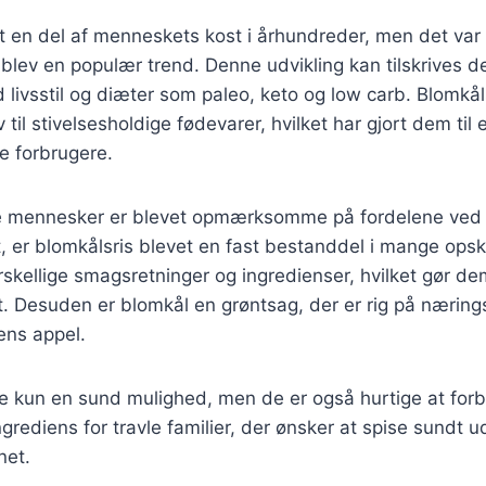
 en del af menneskets kost i århundreder, men det var 
s blev en populær trend. Denne udvikling kan tilskrives 
d livsstil og diæter som paleo, keto og low carb. Blomkål
 til stivelsesholdige fødevarer, hvilket har gjort dem til 
 forbrugere.
ere mennesker er blevet opmærksomme på fordelene ved
, er blomkålsris blevet en fast bestanddel i mange opskr
rskellige smagsretninger og ingredienser, hvilket gør dem 
t. Desuden er blomkål en grøntsag, der er rig på næringss
ens appel.
ke kun en sund mulighed, men de er også hurtige at for
ngrediens for travle familier, der ønsker at spise sundt 
net.