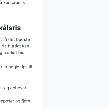
 på kompromis
kålsris
at få det bedste
a de hurtigt kan
 har lidt bid.
 er nogle tips til
er og opbevar
seposer og fjern