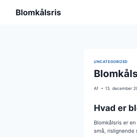
Fortsæt
Blomkålsris
til
indhold
UNCATEGORIZED
Blomkåls
Af
13. december 2
Hvad er b
Blomkålsris er en 
små, rislignende 