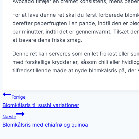
Avocado tilføjer en cremet konsistens, mens pebe
For at lave denne ret skal du først forberede blom
derefter peberfrugten i en pande, indtil den er blø
par minutter, indtil det er gennemvarmt. Tilsæt dere
at bevare dens friske smag.
Denne ret kan serveres som en let frokost eller s
med forskellige krydderier, såsom chili eller hvidlø
tilfredsstillende måde at nyde blomkålsris på, der
Indlægsnavigation
Forrige
Blomkålsris til sushi variationer
Næste
Blomkålsris med chiafrø og quinoa