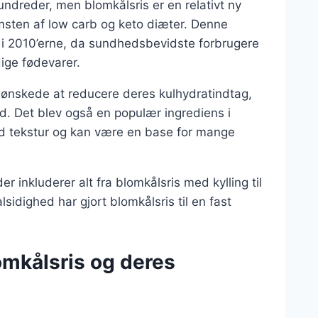
ndreder, men blomkålsris er en relativt ny
omsten af low carb og keto diæter. Denne
 i 2010’erne, da sundhedsbevidste forbrugere
dige fødevarer.
r ønskede at reducere deres kulhydratindtag,
id. Det blev også en populær ingrediens i
od tekstur og kan være en base for mange
er inkluderer alt fra blomkålsris med kylling til
idighed har gjort blomkålsris til en fast
omkålsris og deres