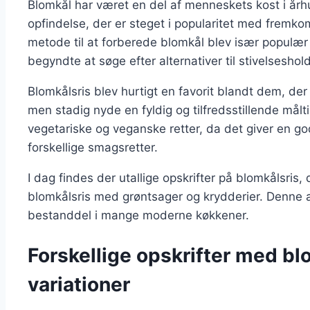
Blomkål har været en del af menneskets kost i århu
opfindelse, der er steget i popularitet med fremk
metode til at forberede blomkål blev især populær
begyndte at søge efter alternativer til stivelseshol
Blomkålsris blev hurtigt en favorit blandt dem, de
men stadig nyde en fyldig og tilfredsstillende målt
vegetariske og veganske retter, da det giver en g
forskellige smagsretter.
I dag findes der utallige opskrifter på blomkålsris, d
blomkålsris med grøntsager og krydderier. Denne als
bestanddel i mange moderne køkkener.
Forskellige opskrifter med bl
variationer