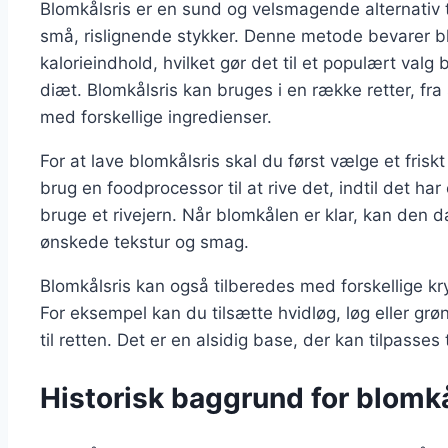
Blomkålsris er en sund og velsmagende alternativ til 
små, rislignende stykker. Denne metode bevarer bl
kalorieindhold, hvilket gør det til et populært valg
diæt. Blomkålsris kan bruges i en række retter, fra 
med forskellige ingredienser.
For at lave blomkålsris skal du først vælge et fris
brug en foodprocessor til at rive det, indtil det ha
bruge et rivejern. Når blomkålen er klar, kan den 
ønskede tekstur og smag.
Blomkålsris kan også tilberedes med forskellige kry
For eksempel kan du tilsætte hvidløg, løg eller grø
til retten. Det er en alsidig base, der kan tilpasses
Historisk baggrund for blomkå