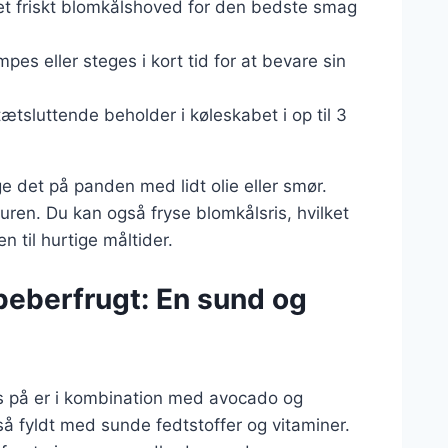
 et friskt blomkålshoved for den bedste smag
pes eller steges i kort tid for at bevare sin
ætsluttende beholder i køleskabet i op til 3
e det på panden med lidt olie eller smør.
ren. Du kan også fryse blomkålsris, hvilket
n til hurtige måltider.
peberfrugt: En sund og
s på er i kombination med avocado og
så fyldt med sunde fedtstoffer og vitaminer.