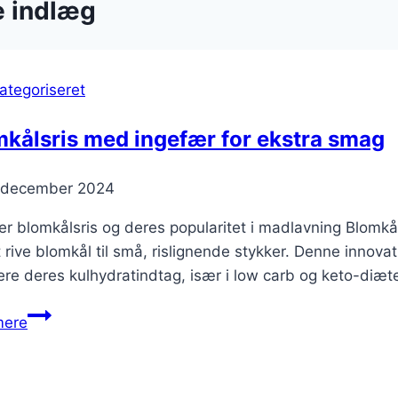
e indlæg
ategoriseret
kålsris med ingefær for ekstra smag
. december 2024
r blomkålsris og deres popularitet i madlavning Blomkålsr
 rive blomkål til små, rislignende stykker. Denne innova
re deres kulhydratindtag, især i low carb og keto-diæte
Blomkålsris
mere
med
ingefær
for