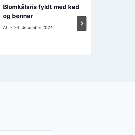
Blomkålsris fyldt med kød
Blomkål
og bønner
en hurt
Af
24. december 2024
Af
16. 