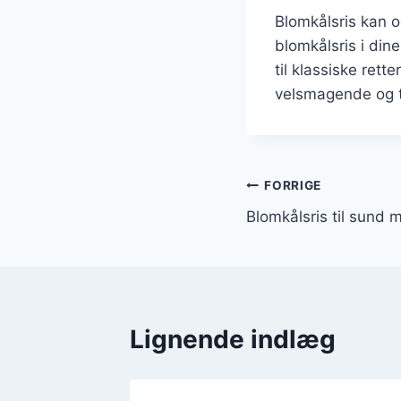
Blomkålsris kan 
blomkålsris i din
til klassiske ret
velsmagende og ti
Indlægsnavi
FORRIGE
Blomkålsris til sund 
Lignende indlæg