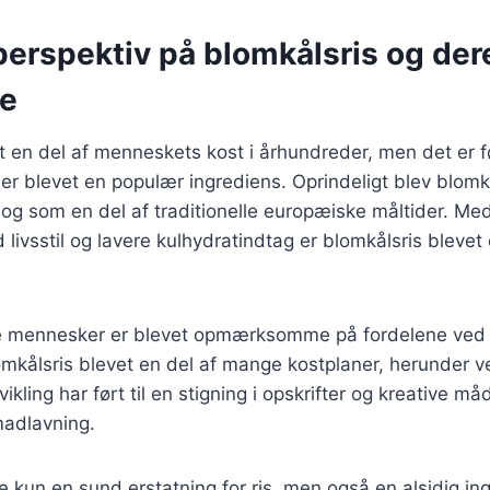
perspektiv på blomkålsris og der
se
 en del af menneskets kost i århundreder, men det er f
s er blevet en populær ingrediens. Oprindeligt blev blomk
og som en del af traditionelle europæiske måltider. Me
d livsstil og lavere kulhydratindtag er blomkålsris bleve
ere mennesker er blevet opmærksomme på fordelene ved 
omkålsris blevet en del af mange kostplaner, herunder 
kling har ført til en stigning i opskrifter og kreative må
madlavning.
ke kun en sund erstatning for ris, men også en alsidig in