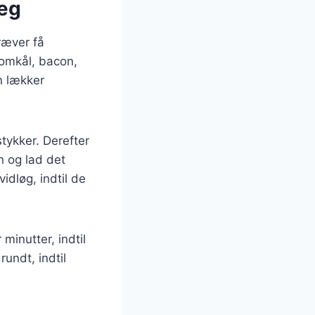
 æg
ræver få
lomkål, bacon,
n lækker
tykker. Derefter
n og lad det
dløg, indtil de
minutter, indtil
undt, indtil