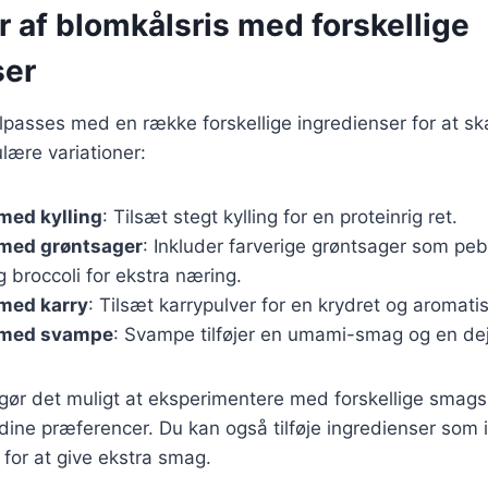
r af blomkålsris med forskellige
ser
ilpasses med en række forskellige ingredienser for at sk
lære variationer:
med kylling
: Tilsæt stegt kylling for en proteinrig ret.
 med grøntsager
: Inkluder farverige grøntsager som peb
 broccoli for ekstra næring.
 med karry
: Tilsæt karrypulver for en krydret og aromat
 med svampe
: Svampe tilføjer en umami-smag og en dejl
 gør det muligt at eksperimentere med forskellige smagsp
il dine præferencer. Du kan også tilføje ingredienser som 
 for at give ekstra smag.