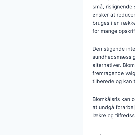
små, rislignende 
ønsker at reducer
bruges i en række
for mange opskrif
Den stigende inter
sundhedsmæssige 
alternativer. Blom
fremragende valg 
tilberede og kan 
Blomkålsris kan o
at undgå forarbe
lækre og tilfreds