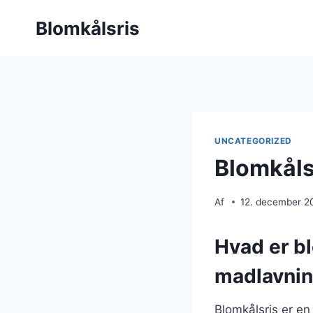
Fortsæt
Blomkålsris
til
indhold
UNCATEGORIZED
Blomkåls
Af
12. december 2
Hvad er bl
madlavni
Blomkålsris er en 