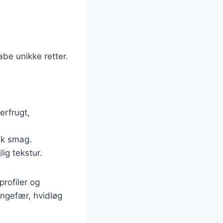
abe unikke retter.
erfrugt,
isk smag.
ig tekstur.
rofiler og
ingefær, hvidløg