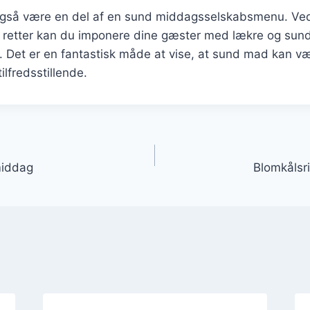
også være en del af en sund middagsselskabsmenu. Ved
e retter kan du imponere dine gæster med lækre og sund
ter. Det er en fantastisk måde at vise, at sund mad kan 
lfredsstillende.
gation
middag
Blomkålsri