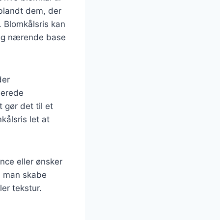
 blandt dem, der
. Blomkålsris kan
et og nærende base
der
serede
 gør det til et
ålsris let at
nce eller ønsker
n man skabe
er tekstur.