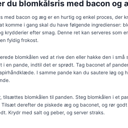
er du blomkålsris med bacon og
is med bacon og æg er en hurtig og enkel proces, der k
 at komme i gang skal du have følgende ingredienser: b
og krydderier efter smag. Denne ret kan serveres som e
n fyldig frokost.
berede blomkålen ved at rive den eller hakke den i små s
 i en pande, indtil det er sprødt. Tag baconet af pande
apirhåndklæde. I samme pande kan du sautere løg og hvi
ende.
, tilsættes blomkålen til panden. Steg blomkålen i et par 
. Tilsæt derefter de piskede æg og baconet, og rør godt r
dt. Krydr med salt og peber, og server straks.