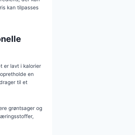
ris kan tilpasses
onelle
 er lavt i kalorier
r opretholde en
rager til et
flere grøntsager og
næringsstoffer,