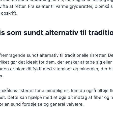
ifte af retter. Fra salater til varme gryderetter, blomkåls
opskrift.
s som sundt alternativ til traditi
remragende sundt alternativ til traditionelle risretter. Det
ilket gør det ideelt for dem, der ønsker at tabe sig elle
uden er blomkål fyldt med vitaminer og mineraler, der bid
r.
kålsris i stedet for almindelig ris, kan du også tilføje 
kost. Dette kan hjælpe med at øge dit indtag af fiber og 
 for en sund fordøjelse og generel velvære.