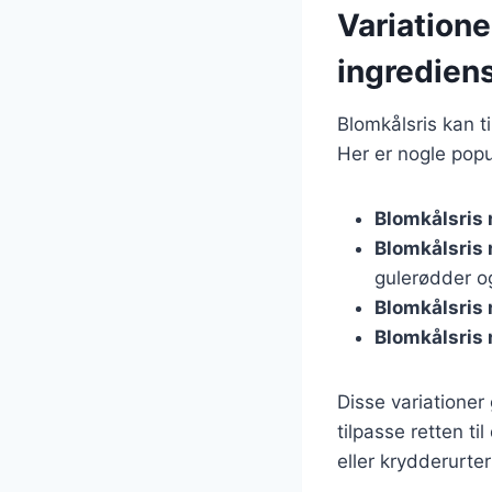
Variatione
ingredien
Blomkålsris kan t
Her er nogle popu
Blomkålsris 
Blomkålsris
gulerødder og
Blomkålsris
Blomkålsris
Disse variationer
tilpasse retten t
eller krydderurter