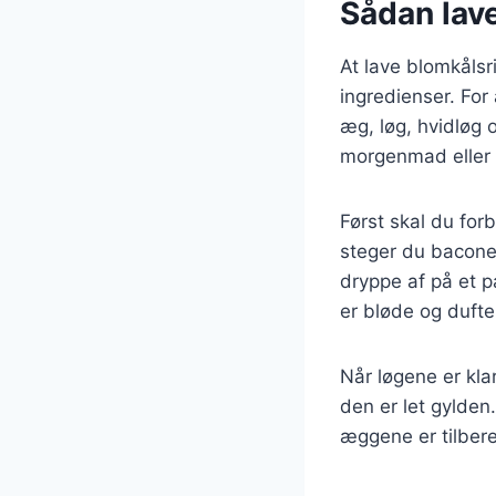
Sådan lav
At lave blomkålsr
ingredienser. For
æg, løg, hvidløg 
morgenmad eller e
Først skal du for
steger du baconet
dryppe af på et p
er bløde og duft
Når løgene er klar
den er let gylden
æggene er tilbere