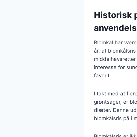
Historisk 
anvendel
Blomkål har været
år, at blomkålsri
middelhavsretter 
interesse for sun
favorit.
I takt med at fl
grøntsager, er bl
diæter. Denne udvi
blomkålsris på i 
Blomkålsris er ik