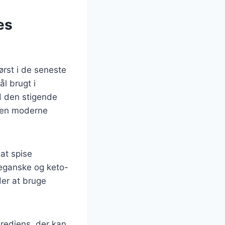
es
ørst i de seneste
ål brugt i
d den stigende
t en moderne
at spise
veganske og keto-
der at bruge
grediens, der kan