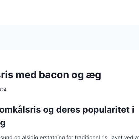
ris med bacon og æg
024
omkålsris og deres popularitet i
ng
sund og alsidig erstatning for traditionel ris, lavet ved at