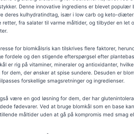
stykker. Denne innovative ingrediens er blevet populær
e deres kulhydratindtag, især i low carb og keto-diæter
 retter, fra salater til varme måltider, og tilbyder en l
ter.
esse for blomkålsris kan tilskrives flere faktorer, herun
fordele og den stigende efterspørgsel efter planteba
kål er rig på vitaminer, mineraler og antioxidanter, hvilket
for dem, der ønsker at spise sundere. Desuden er blomk
tilpasses forskellige smagsretninger og ingredienser.
gså være en god løsning for dem, der har glutenintolera
jdede fødevarer. Ved at bruge blomkål som en base ka
stillende måltider uden at gå på kompromis med smag ell