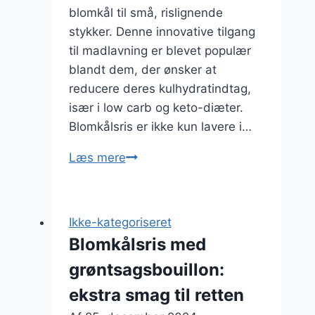
blomkål til små, rislignende
stykker. Denne innovative tilgang
til madlavning er blevet populær
blandt dem, der ønsker at
reducere deres kulhydratindtag,
især i low carb og keto-diæter.
Blomkålsris er ikke kun lavere i…
Blomkålsris
Læs mere
med
æg:
perfekt
Ikke-kategoriseret
til
Blomkålsris med
morgenmad
grøntsagsbouillon:
ekstra smag til retten