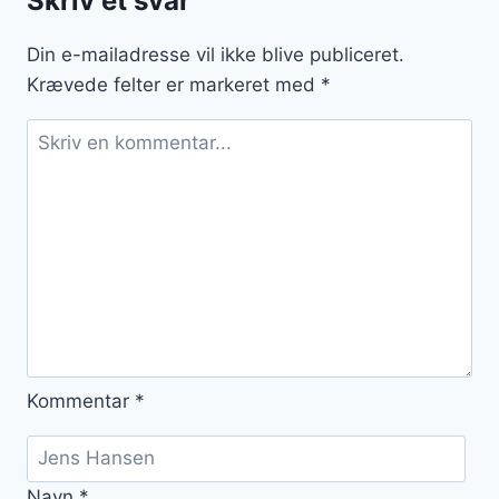
Skriv et svar
dild
Din e-mailadresse vil ikke blive publiceret.
Krævede felter er markeret med
*
Kommentar
*
Navn
*