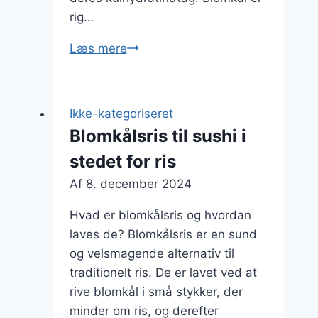
rig…
Blomkålsris
Læs mere
med
skinke
og
Ikke-kategoriseret
peberfrugt
Blomkålsris til sushi i
stedet for ris
Af
8. december 2024
Hvad er blomkålsris og hvordan
laves de? Blomkålsris er en sund
og velsmagende alternativ til
traditionelt ris. De er lavet ved at
rive blomkål i små stykker, der
minder om ris, og derefter