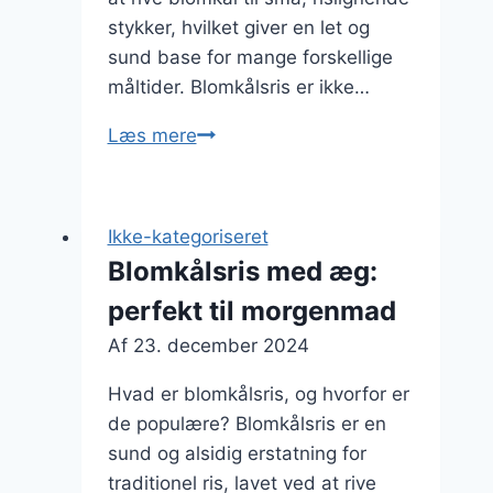
stykker, hvilket giver en let og
sund base for mange forskellige
måltider. Blomkålsris er ikke…
Blomkålsris
Læs mere
til
keto
måltid
Ikke-kategoriseret
med
Blomkålsris med æg:
parmesan
perfekt til morgenmad
Af
23. december 2024
Hvad er blomkålsris, og hvorfor er
de populære? Blomkålsris er en
sund og alsidig erstatning for
traditionel ris, lavet ved at rive