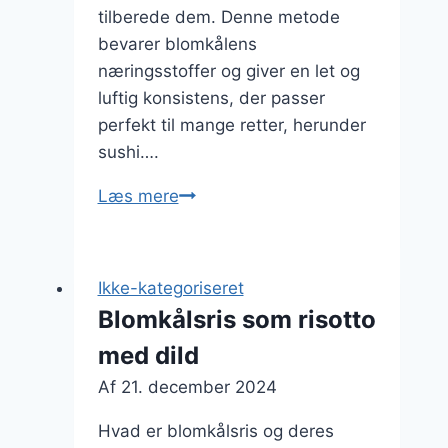
tilberede dem. Denne metode
bevarer blomkålens
næringsstoffer og giver en let og
luftig konsistens, der passer
perfekt til mange retter, herunder
sushi….
Blomkålsris
Læs mere
til
sushi
i
Ikke-kategoriseret
stedet
Blomkålsris som risotto
for
med dild
ris
Af
21. december 2024
Hvad er blomkålsris og deres