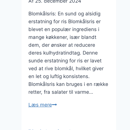
Af
25. december 2024
Blomkålsris: En sund og alsidig
erstatning for ris Blomkålsris er
blevet en populær ingrediens i
mange køkkener, især blandt
dem, der ønsker at reducere
deres kulhydratindtag. Denne
sunde erstatning for ris er lavet
ved at rive blomkål, hvilket giver
en let og luftig konsistens.
Blomkålsris kan bruges i en række
retter, fra salater til varme…
Blomkålsris
Læs mere
med
grøntsagsbouillon:
ekstra