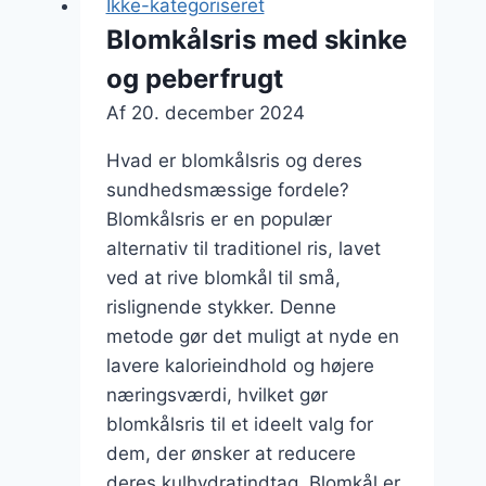
Ikke-kategoriseret
smag
Blomkålsris med skinke
til
og peberfrugt
retten
Af
20. december 2024
Hvad er blomkålsris og deres
sundhedsmæssige fordele?
Blomkålsris er en populær
alternativ til traditionel ris, lavet
ved at rive blomkål til små,
rislignende stykker. Denne
metode gør det muligt at nyde en
lavere kalorieindhold og højere
næringsværdi, hvilket gør
blomkålsris til et ideelt valg for
dem, der ønsker at reducere
deres kulhydratindtag. Blomkål er