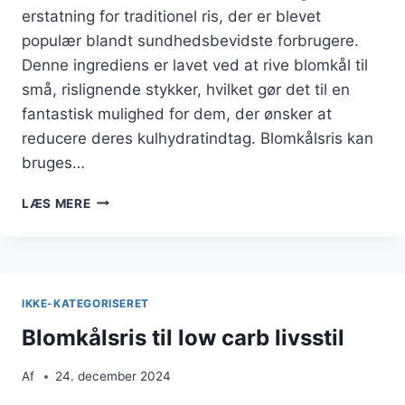
erstatning for traditionel ris, der er blevet
populær blandt sundhedsbevidste forbrugere.
Denne ingrediens er lavet ved at rive blomkål til
små, rislignende stykker, hvilket gør det til en
fantastisk mulighed for dem, der ønsker at
reducere deres kulhydratindtag. Blomkålsris kan
bruges…
BLOMKÅLSRIS
LÆS MERE
MED
INGEFÆR
OG
KRYDDERURTER
IKKE-KATEGORISERET
Blomkålsris til low carb livsstil
Af
24. december 2024