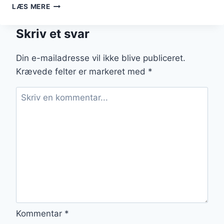
BLOMKÅLSRIS
LÆS MERE
MED
LAKS:
Skriv et svar
SUNDHED
OG
SMAG
Din e-mailadresse vil ikke blive publiceret.
I
Krævede felter er markeret med
*
ÉT
Kommentar
*