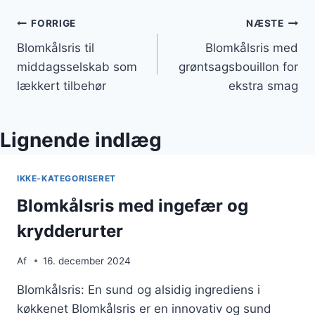
Indlægsnavigation
FORRIGE
NÆSTE
Blomkålsris til
Blomkålsris med
middagsselskab som
grøntsagsbouillon for
lækkert tilbehør
ekstra smag
Lignende indlæg
IKKE-KATEGORISERET
Blomkålsris med ingefær og
krydderurter
Af
16. december 2024
Blomkålsris: En sund og alsidig ingrediens i
køkkenet Blomkålsris er en innovativ og sund