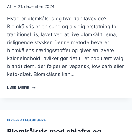
Af
21. december 2024
Hvad er blomkålsris og hvordan laves de?
Blomkålsris er en sund og alsidig erstatning for
traditionel ris, lavet ved at rive blomkål til små,
rislignende stykker. Denne metode bevarer
blomkålens næringsstoffer og giver en lavere
kalorieindhold, hvilket gør det til et populært valg
blandt dem, der følger en vegansk, low carb eller
keto-diæt. Blomkålsris kan…
BLOMKÅLSRIS
LÆS MERE
TIL
VEGANSK
RET
UDEN
ANIMALSKE
IKKE-KATEGORISERET
PRODUKTER
Blomkålsris med chiafrø og