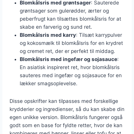
Blomkålsris med grøntsager
: Sauterede
grøntsager som gulerødder, ærter og
peberfrugt kan tilsættes blomkålsris for at
skabe en farverig og sund ret.
Blomkålsris med karry
: Tilsæt karrypulver
og kokosmælk til blomkålsris for en krydret
og cremet ret, der er perfekt til middag.
Blomkålsris med ingefær og sojasauce
:
En asiatisk inspireret ret, hvor blomkålsris
sauteres med ingefær og sojasauce for en
lækker smagsoplevelse.
Disse opskrifter kan tilpasses med forskellige
krydderier og ingredienser, så du kan skabe din
egen unikke version. Blomkålsris fungerer også
godt som en base for fyldte retter, hvor de kan
kombineres med bønner, linser eller tofu for at