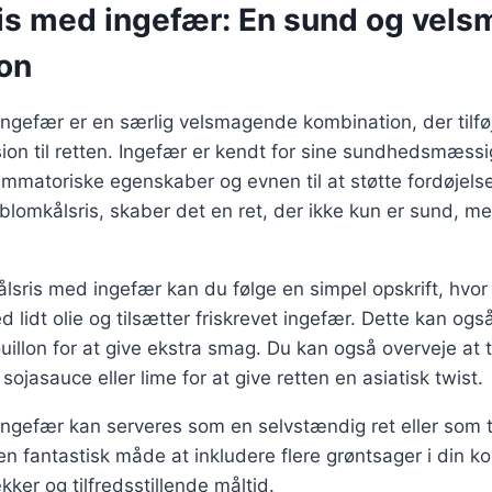
is med ingefær: En sund og vel
on
ngefær er en særlig velsmagende kombination, der tilfø
on til retten. Ingefær er kendt for sine sundhedsmæssi
ammatoriske egenskaber og evnen til at støtte fordøjels
lomkålsris, skaber det en ret, der ikke kun er sund, m
ålsris med ingefær kan du følge en simpel opskrift, hvo
 lidt olie og tilsætter friskrevet ingefær. Dette kan og
llon for at give ekstra smag. Du kan også overveje at t
ojasauce eller lime for at give retten en asiatisk twist.
ngefær kan serveres som en selvstændig ret eller som ti
 en fantastisk måde at inkludere flere grøntsager i din k
ker og tilfredsstillende måltid.