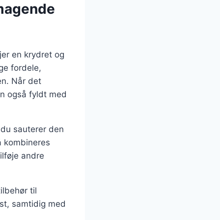
smagende
jer en krydret og
ge fordele,
en. Når det
en også fyldt med
r du sauterer den
så kombineres
ilføje andre
lbehør til
ost, samtidig med