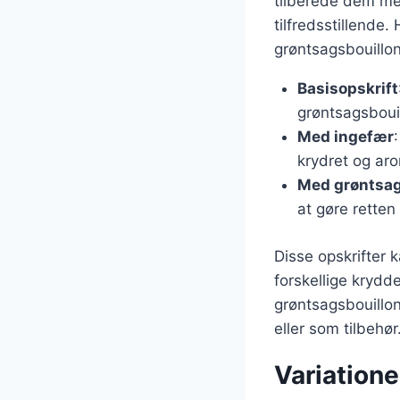
tilberede dem med
tilfredsstillende.
grøntsagsbouillon
Basisopskrift
grøntsagsbouil
Med ingefær
krydret og ar
Med grøntsa
at gøre retten
Disse opskrifter
forskellige krydd
grøntsagsbouillo
eller som tilbehør
Variatione