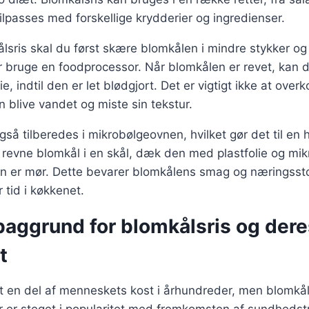
tilpasses med forskellige krydderier og ingredienser.
ålsris skal du først skære blomkålen i mindre stykker og
ler bruge en foodprocessor. Når blomkålen er revet, kan 
e, indtil den er let blødgjort. Det er vigtigt ikke at ove
n blive vandet og miste sin tekstur.
gså tilberedes i mikrobølgeovnen, hvilket gør det til en h
revne blomkål i en skål, dæk den med plastfolie og mik
den er mør. Dette bevarer blomkålens smag og næringssto
 tid i køkkenet.
baggrund for blomkålsris og dere
t
 en del af menneskets kost i århundreder, men blomkålsr