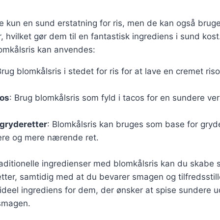
ke kun en sund erstatning for ris, men de kan også brug
er, hvilket gør dem til en fantastisk ingrediens i sund kos
omkålsris kan anvendes:
Brug blomkålsris i stedet for ris for at lave en cremet ri
cos
: Brug blomkålsris som fyld i tacos for en sundere ve
gryderetter
: Blomkålsris kan bruges som base for gryder
ere og mere nærende ret.
raditionelle ingredienser med blomkålsris kan du skabe 
etter, samtidig med at du bevarer smagen og tilfredsstill
n ideel ingrediens for dem, der ønsker at spise sundere 
smagen.