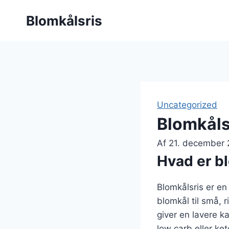
Fortsæt
Blomkålsris
til
indhold
Uncategorized
Blomkåls
Af
21. december
Hvad er b
Blomkålsris er en 
blomkål til små,
giver en lavere ka
low carb eller ket