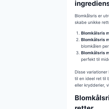
ingredien
Blomkålsris er ut
skabe unikke rett
Blomkålsris m
Blomkålsris 
blomkålen per
Blomkålsris 
perfekt til mi
Disse variationer
til en ideel ret t
eller krydderier,
Blomkålsri
retter