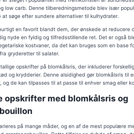
er er steget i popularitet med fremkomsten af sundheds
og low carb. Denne tilberedningsmetode blev især popul
at søge efter sundere alternativer til kulhydrater.
hurtigt en favorit blandt dem, der ønskede at reducere 
ig nyde en fyldig og tilfredsstillende ret. Det er også bl
egetariske kostvaner, da det kan bruges som en base 
 fra gryderetter til salater.
tallige opskrifter på blomkålsris, der inkluderer forskell
ød og krydderier. Denne alsidighed gør blomkålsris til e
 og de kan tilpasses til at passe til enhver smag eller k
e opskrifter med blomkålsris og
bouillon
varieres på mange måder, og en af de mest populære me