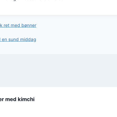
gation
sk ret med bønner
til en sund middag
ter med kimchi