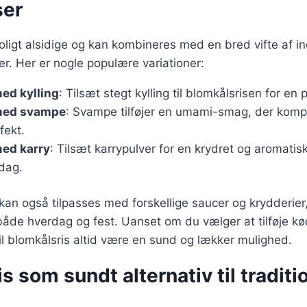
ser
roligt alsidige og kan kombineres med en bred vifte af in
er. Her er nogle populære variationer:
ed kylling
: Tilsæt stegt kylling til blomkålsrisen for en p
med svampe
: Svampe tilføjer en umami-smag, der kom
fekt.
med karry
: Tilsæt karrypulver for en krydret og aromatisk
ddag.
 kan også tilpasses med forskellige saucer og krydderier
il både hverdag og fest. Uanset om du vælger at tilføje k
 vil blomkålsris altid være en sund og lækker mulighed.
s som sundt alternativ til traditi