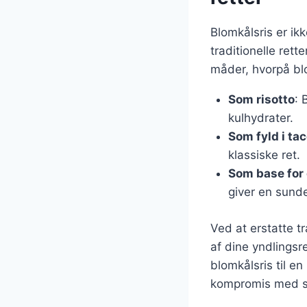
Blomkålsris er ik
traditionelle rett
måder, hvorpå bl
Som risotto
: 
kulhydrater.
Som fyld i ta
klassiske ret.
Som base for 
giver en sund
Ved at erstatte t
af dine yndlingsr
blomkålsris til e
kompromis med 