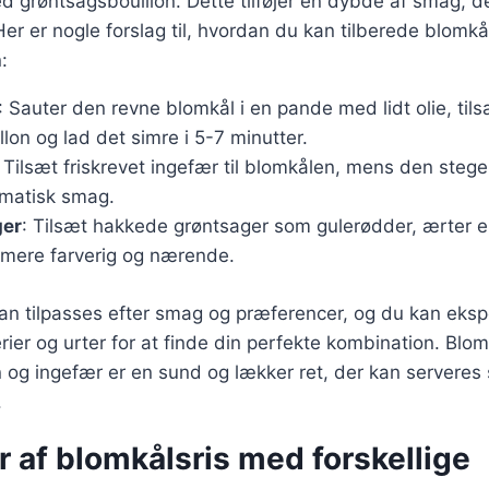
 grøntsagsbouillon. Dette tilføjer en dybde af smag, d
 Her er nogle forslag til, hvordan du kan tilberede blomk
:
: Sauter den revne blomkål i en pande med lidt olie, tils
lon og lad det simre i 5-7 minutter.
: Tilsæt friskrevet ingefær til blomkålen, mens den steger
omatisk smag.
ger
: Tilsæt hakkede grøntsager som gulerødder, ærter el
 mere farverig og nærende.
 kan tilpasses efter smag og præferencer, og du kan ek
erier og urter for at finde din perfekte kombination. Blo
n og ingefær er en sund og lækker ret, der kan servere
.
r af blomkålsris med forskellige