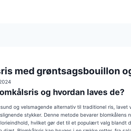
ris med grøntsagsbouillon o
 2024
lomkålsris og hvordan laves de?
sund og velsmagende alternativ til traditionel ris, lavet 
 rislignende stykker. Denne metode bevarer blomkålens 
lorieindhold, hvilket gør det til et populært valg blandt 
o diæt. Blomkålsris kan bruges i en række retter, fra sala