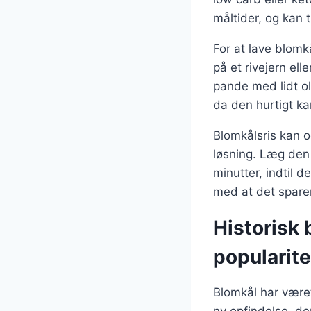
måltider, og kan 
For at lave blomk
på et rivejern el
pande med lidt oli
da den hurtigt ka
Blomkålsris kan o
løsning. Læg den 
minutter, indtil 
med at det sparer
Historisk 
popularite
Blomkål har været