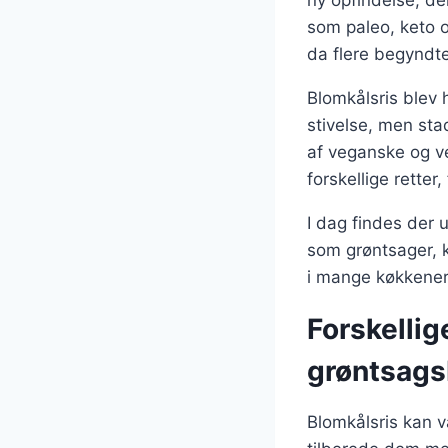
ny opfindelse, d
som paleo, keto 
da flere begyndte 
Blomkålsris blev 
stivelse, men stad
af veganske og v
forskellige retter,
I dag findes der u
som grøntsager, k
i mange køkkener,
Forskellig
grøntsags
Blomkålsris kan 