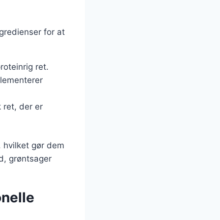
gredienser for at
roteinrig ret.
plementerer
 ret, der er
, hvilket gør dem
ød, grøntsager
onelle