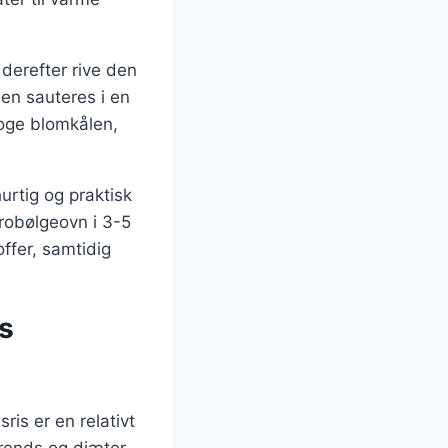
 derefter rive den
den sauteres i en
rkoge blomkålen,
urtig og praktisk
robølgeovn i 3-5
ffer, samtidig
s
is er en relativt