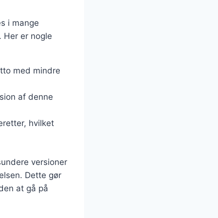
es i mange
t. Her er nogle
sotto med mindre
rsion af denne
etter, hvilket
sundere versioner
elsen. Dette gør
uden at gå på