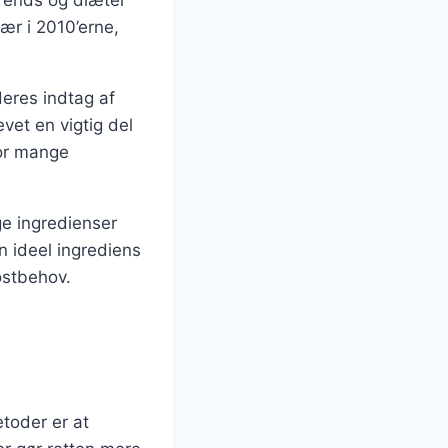
trends og diæter
ær i 2010’erne,
deres indtag af
evet en vigtig del
for mange
ige ingredienser
n ideel ingrediens
ostbehov.
toder er at