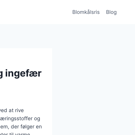
Blomkålsris
Blog
g ingefær
ved at rive
næringsstoffer og
dem, der følger en
ter til varme