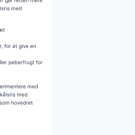
er gør retten mere
ålsris med
æt
, for at give en
ler peberfrugt for
sperimentere med
mkålsris med
s som hovedret