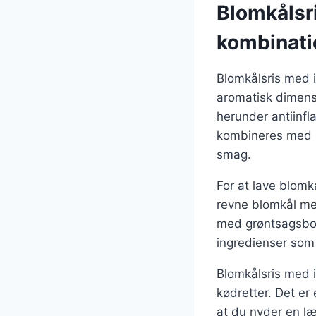
Blomkålsr
kombinati
Blomkålsris med i
aromatisk dimensi
herunder antiinfl
kombineres med b
smag.
For at lave blomk
revne blomkål med
med grøntsagsboui
ingredienser som s
Blomkålsris med i
kødretter. Det er
at du nyder en læk