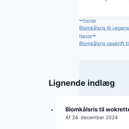
Indlægsnavi
Forrige
Blomkålsris til vegan
Næste
Blomkålsris opskrift 
Lignende indlæg
Blomkålsris til wokret
Af
24. december 2024