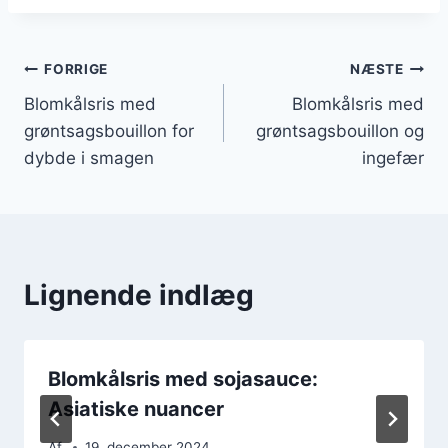
Indlægsnavigation
FORRIGE
NÆSTE
Blomkålsris med
Blomkålsris med
grøntsagsbouillon for
grøntsagsbouillon og
dybde i smagen
ingefær
Lignende indlæg
Blomkålsris med sojasauce:
Asiatiske nuancer
Af
19. december 2024