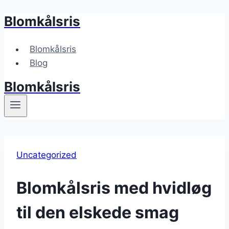
Blomkålsris
Fortsæt
til
indhold
Blomkålsris
Blog
Blomkålsris
Uncategorized
Blomkålsris med hvidløg
til den elskede smag