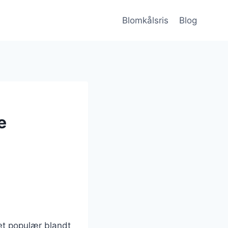
Blomkålsris
Blog
e
vet populær blandt