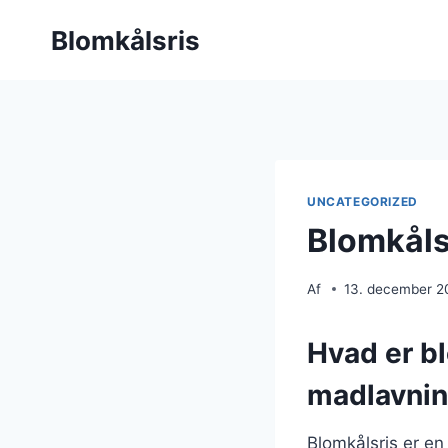
Fortsæt
Blomkålsris
til
indhold
UNCATEGORIZED
Blomkåls
Af
13. december 2
Hvad er bl
madlavni
Blomkålsris er en 