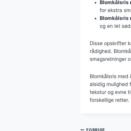
Blomkålsris
for ekstra sm
Blomkålsris
og en let sø
Disse opskrifter k
rådighed. Blomkål
smagsretninger og
Blomkålsris med 
alsidig mulighed 
tekstur og evne t
forskellige retter.
FORRIGE