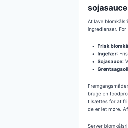
sojasauce
At lave blomkålsr
ingredienser. For
Frisk blomkå
Ingefær
: Fri
Sojasauce
: 
Grøntsagsol
Fremgangsmåden er
bruge en foodproc
tilsættes for at f
de er let møre. A
Server blomkålsri