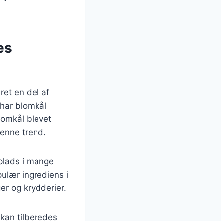
es
ret en del af
 har blomkål
blomkål blevet
denne trend.
 plads i mange
ulær ingrediens i
er og krydderier.
 kan tilberedes