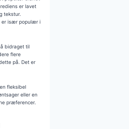
rediens er lavet
g tekstur.
g er især populær i
 bidraget til
ere flere
dette på. Det er
en fleksibel
ntsager eller en
ine præferencer.
g