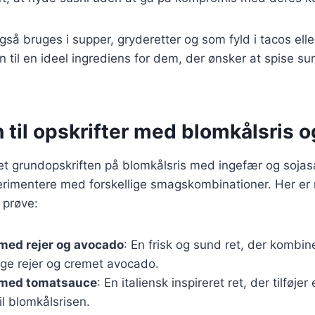
gså bruges i supper, gryderetter og som fyld i tacos ell
n til en ideel ingrediens for dem, der ønsker at spise s
n til opskrifter med blomkålsris 
et grundopskriften på blomkålsris med ingefær og soja
imentere med forskellige smagskombinationer. Her er no
 prøve:
med rejer og avocado
: En frisk og sund ret, der kombin
ige rejer og cremet avocado.
 med tomatsauce
: En italiensk inspireret ret, der tilføje
l blomkålsrisen.