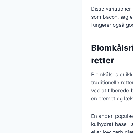
Disse variationer
som bacon, æg elle
fungerer også god
Blomkålsri
retter
Blomkålsris er ik
traditionelle ret
ved at tilberede 
en cremet og lækk
En anden populær
kulhydrat base i s
eller low carb d