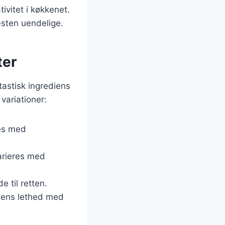
ivitet i køkkenet.
æsten uendelige.
ter
ntastisk ingrediens
variationer:
des med
varieres med
e til retten.
ålens lethed med