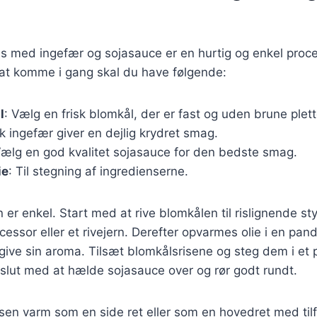
is med ingefær og sojasauce er en hurtig og enkel proce
 at komme i gang skal du have følgende:
l
: Vælg en frisk blomkål, der er fast og uden brune plett
sk ingefær giver en dejlig krydret smag.
Vælg en god kvalitet sojasauce for den bedste smag.
ie
: Til stegning af ingredienserne.
 enkel. Start med at rive blomkålen til rislignende st
essor eller et rivejern. Derefter opvarmes olie i en pan
rigive sin aroma. Tilsæt blomkålsrisene og steg dem i et p
fslut med at hælde sojasauce over og rør godt rundt.
sen varm som en side ret eller som en hovedret med tilfø