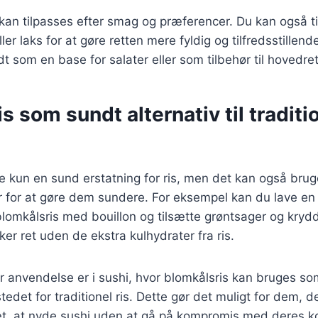
 kan tilpasses efter smag og præferencer. Du kan også ti
r laks for at gøre retten mere fyldig og tilfredsstillend
t som en base for salater eller som tilbehør til hovedret
s som sundt alternativ til traditi
ke kun en sund erstatning for ris, men det kan også bru
ter for at gøre dem sundere. For eksempel kan du lave en
blomkålsris med bouillon og tilsætte grøntsager og krydd
er ret uden de ekstra kulhydrater fra ris.
 anvendelse er i sushi, hvor blomkålsris kan bruges so
tedet for traditionel ris. Dette gør det muligt for dem, d
iæt, at nyde sushi uden at gå på kompromis med deres k