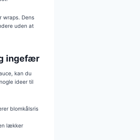
er wraps. Dens
undere uden at
og ingefær
sauce, kan du
gle ideer til
erer blomkålsris
r en lækker