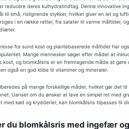
t reducere deres kulhydratindtag. Denne innovative ing
l til små, rislignende stykker, hvilket giver en let og lufti
uges i en række retter, fra salater til varme måltider, o
diæter.
resse for sund kost og plantebaserede måltider har også
pularitet. Mange mennesker søger efter måder at inklud
s kost, og blomkålsris er en fremragende måde at gøre 
en også en god kilde til vitaminer og mineraler.
lberedes på mange forskellige måder, hvilket gør det til 
enet. Uanset om du ønsker at lave en simpel ret med grø
 med kød og krydderier, kan blomkålsris tilpasses til d
er du blomkålsris med ingefær o