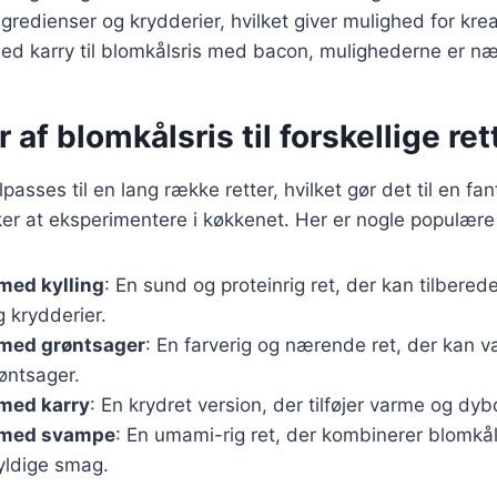
gredienser og krydderier, hvilket giver mulighed for kreat
med karry til blomkålsris med bacon, mulighederne er n
 af blomkålsris til forskellige ret
lpasses til en lang række retter, hvilket gør det til en fa
er at eksperimentere i køkkenet. Her er nogle populære 
med kylling
: En sund og proteinrig ret, der kan tilbere
 krydderier.
 med grøntsager
: En farverig og nærende ret, der kan 
øntsager.
 med karry
: En krydret version, der tilføjer varme og dybd
 med svampe
: En umami-rig ret, der kombinerer blomk
ldige smag.