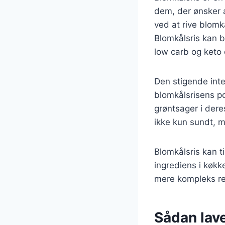
dem, der ønsker a
ved at rive blomkå
Blomkålsris kan br
low carb og keto 
Den stigende inte
blomkålsrisens po
grøntsager i dere
ikke kun sundt, m
Blomkålsris kan ti
ingrediens i køkk
mere kompleks ret
Sådan lav