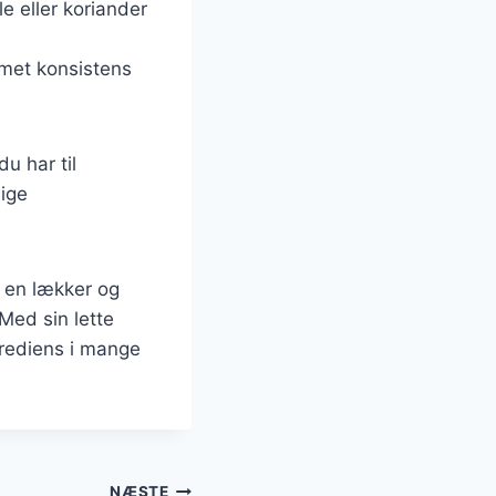
le eller koriander
remet konsistens
u har til
lige
 en lækker og
Med sin lette
grediens i mange
NÆSTE