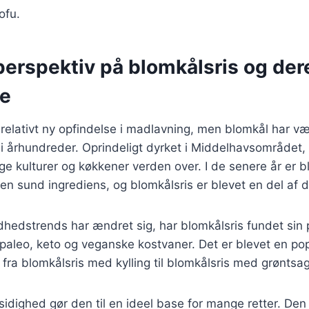
ofu.
perspektiv på blomkålsris og der
se
 relativt ny opfindelse i madlavning, men blomkål har væ
i århundreder. Oprindeligt dyrket i Middelhavsområdet,
nge kulturer og køkkener verden over. I de senere år er 
n sund ingrediens, og blomkålsris er blevet en del af 
dhedstrends har ændret sig, har blomkålsris fundet sin
paleo, keto og veganske kostvaner. Det er blevet en pop
 fra blomkålsris med kylling til blomkålsris med grøntsag
sidighed gør den til en ideel base for mange retter. Den