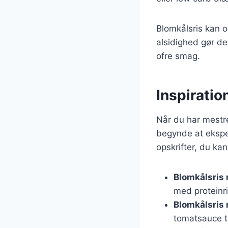
Blomkålsris kan o
alsidighed gør de
ofre smag.
Inspiratio
Når du har mestr
begynde at eksper
opskrifter, du kan
Blomkålsris 
med proteinr
Blomkålsris
tomatsauce ti