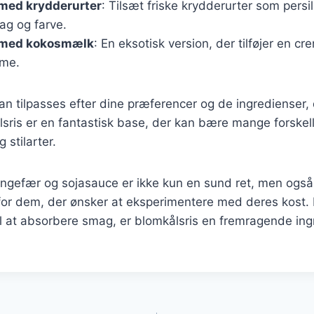
 med krydderurter
: Tilsæt friske krydderurter som persil
ag og farve.
 med kokosmælk
: En eksotisk version, der tilføjer en c
dme.
an tilpasses efter dine præferencer og de ingredienser, d
sris er en fantastisk base, der kan bære mange forskel
 stilarter.
ingefær og sojasauce er ikke kun en sund ret, men også
for dem, der ønsker at eksperimentere med deres kost. 
il at absorbere smag, er blomkålsris en fremragende in