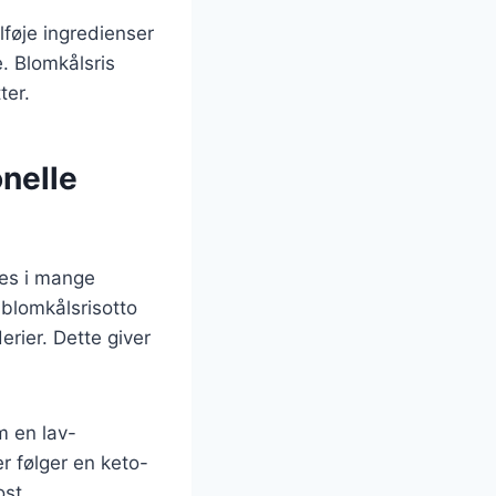
lføje ingredienser
e. Blomkålsris
ter.
onelle
ges i mange
 blomkålsrisotto
erier. Dette giver
m en lav-
er følger en keto-
ost.