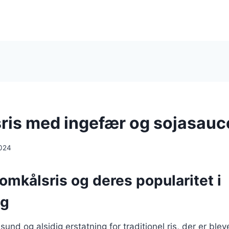
ris med ingefær og sojasauc
024
omkålsris og deres popularitet i
ng
sund og alsidig erstatning for traditionel ris, der er ble