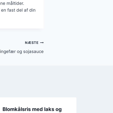
ne måltider.
n fast del af din
NÆSTE
 ingefær og sojasauce
Blomkålsris med laks og
Blomkå