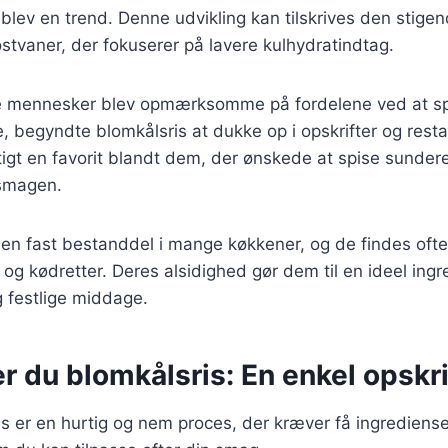
s blev en trend. Denne udvikling kan tilskrives den stigen
kostvaner, der fokuserer på lavere kulhydratindtag.
ere mennesker blev opmærksomme på fordelene ved at sp
se, begyndte blomkålsris at dukke op i opskrifter og rest
tigt en favorit blandt dem, der ønskede at spise sunder
smagen.
 en fast bestanddel i mange køkkener, og de findes ofte i 
og kødretter. Deres alsidighed gør dem til en ideel ingr
 festlige middage.
r du blomkålsris: En enkel opskri
is er en hurtig og nem proces, der kræver få ingrediense