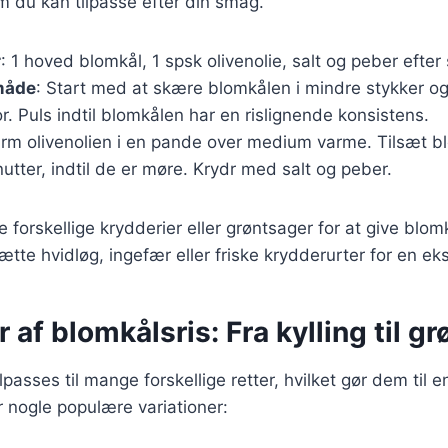
m du kan tilpasse efter din smag.
r
: 1 hoved blomkål, 1 spsk olivenolie, salt og peber efter
måde
: Start med at skære blomkålen i mindre stykker o
. Puls indtil blomkålen har en rislignende konsistens.
arm olivenolien i en pande over medium varme. Tilsæt b
nutter, indtil de er møre. Krydr med salt og peber.
e forskellige krydderier eller grøntsager for at give blo
sætte hvidløg, ingefær eller friske krydderurter for en ek
r af blomkålsris: Fra kylling til g
lpasses til mange forskellige retter, hvilket gør dem til e
r nogle populære variationer: