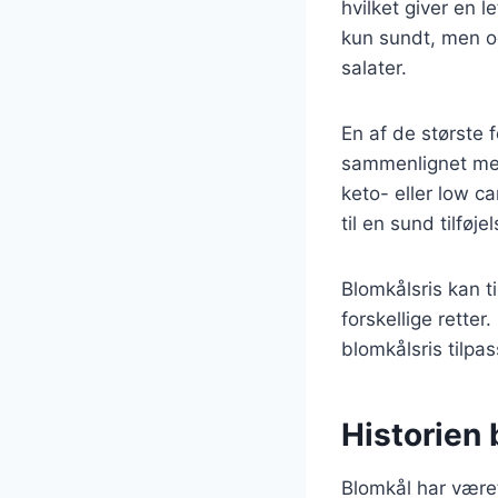
hvilket giver en l
kun sundt, men ogs
salater.
En af de største f
sammenlignet med 
keto- eller low c
til en sund tilføj
Blomkålsris kan t
forskellige retter
blomkålsris tilpa
Historien 
Blomkål har været