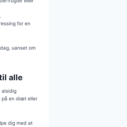
erfrugter eller
.
ressing for en
middag, uanset om
il alle
 alsidig
 på en diæt eller
lpe dig med at