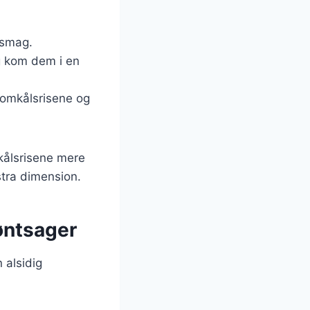
 smag.
g kom dem i en
lomkålsrisene og
mkålsrisene mere
stra dimension.
røntsager
n alsidig