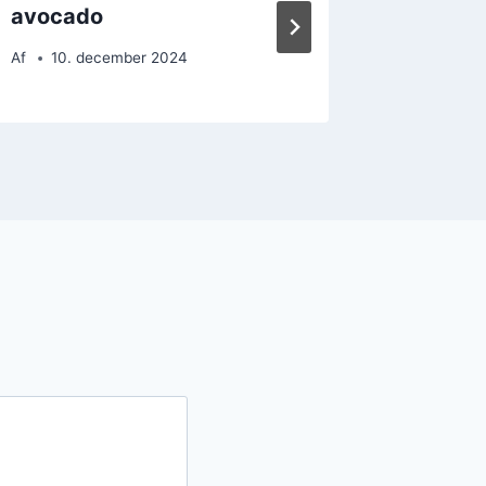
avocado
parmesa
Af
10. december 2024
Af
27. 