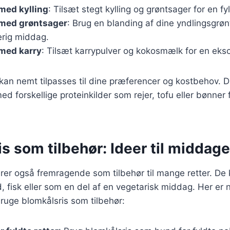
med kylling
: Tilsæt stegt kylling og grøntsager for en fyl
 med grøntsager
: Brug en blanding af dine yndlingsgrøn
erig middag.
 med karry
: Tilsæt karrypulver og kokosmælk for en eks
 kan nemt tilpasses til dine præferencer og kostbehov. 
d forskellige proteinkilder som rejer, tofu eller bønner f
s som tilbehør: Ideer til middag
rer også fremragende som tilbehør til mange retter. De
isk eller som en del af en vegetarisk middag. Her er no
ruge blomkålsris som tilbehør: