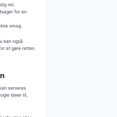
dig ret.
tsager for en
otisk smag.
Du kan også
or at gøre retten
en
 kan serveres
gle ideer til,