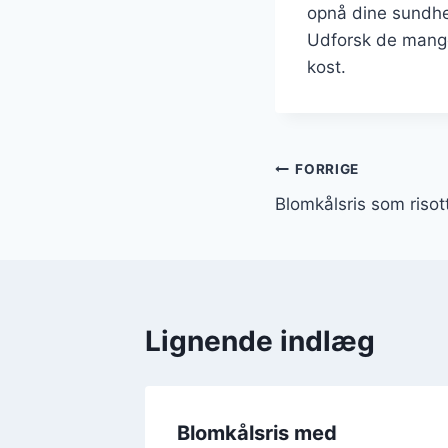
opnå dine sundhed
Udforsk de mange
kost.
Indlægsnavi
FORRIGE
Blomkålsris som riso
Lignende indlæg
lling og
Blomkålsris med