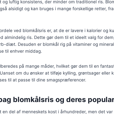
et og luftig konsistens, der minder om traditionel ris. Blo
å alsidigt og kan bruges i mange forskellige retter, fra 
ordele ved blomkålsris er, at de er lavere i kalorier og k
almindelig ris. Dette gør dem til et ideelt valg for dem,
arb-diæt. Desuden er blomkål rig på vitaminer og minerale
else til enhver middag.
ilberedes på mange måder, hvilket gør dem til en fantas
. Uanset om du ønsker at tilføje kylling, grøntsager eller 
sses til at passe til dine smagspræferencer.
bag blomkålsris og deres popular
 en del af menneskets kost i århundreder, men det var 