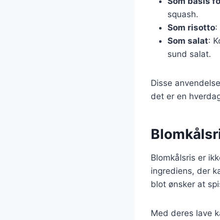
Som basis for
squash.
Som risotto
:
Som salat
: 
sund salat.
Disse anvendelser
det er en hverdags
Blomkålsri
Blomkålsris er ikk
ingrediens, der k
blot ønsker at sp
Med deres lave k