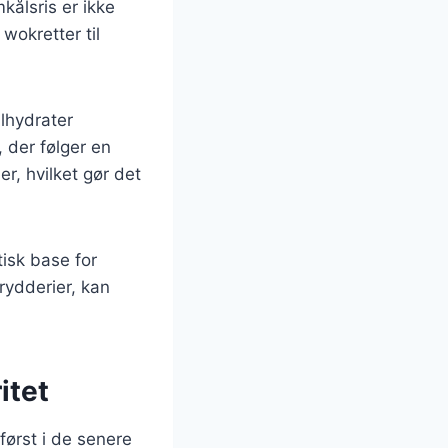
mkålsris er ikke
wokretter til
ulhydrater
 der følger en
r, hvilket gør det
tisk base for
krydderier, kan
itet
først i de senere