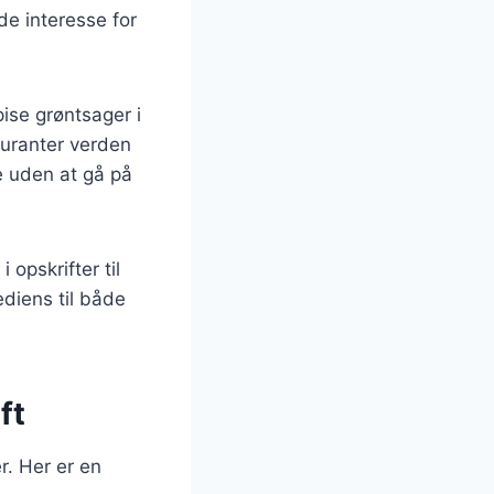
de interesse for
ise grøntsager i
auranter verden
e uden at gå på
opskrifter til
ediens til både
ft
r. Her er en