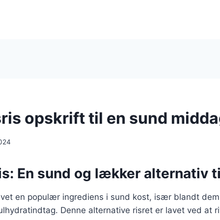
is opskrift til en sund midd
024
s: En sund og lækker alternativ til
evet en populær ingrediens i sund kost, især blandt dem
lhydratindtag. Denne alternative risret er lavet ved at r