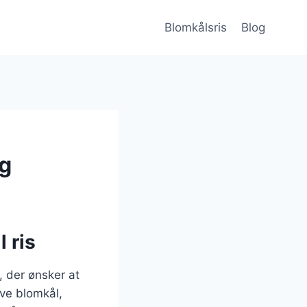
Blomkålsris
Blog
ag
 ris
, der ønsker at
ive blomkål,