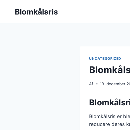
Fortsæt
Blomkålsris
til
indhold
UNCATEGORIZED
Blomkålsr
Af
13. december 2
Blomkålsri
Blomkålsris er bl
reducere deres ku