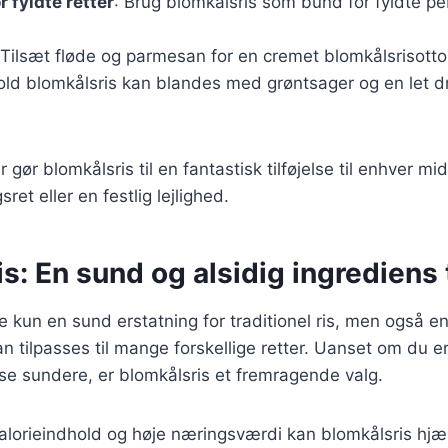
 fyldte retter
: Brug blomkålsris som bund for fyldte peb
 Tilsæt fløde og parmesan for en cremet blomkålsrisotto
Kold blomkålsris kan blandes med grøntsager og en let d
 gør blomkålsris til en fantastisk tilføjelse til enhver 
ret eller en festlig lejlighed.
s: En sund og alsidig ingrediens t
e kun en sund erstatning for traditionel ris, men også en
an tilpasses til mange forskellige retter. Uanset om du er
ise sundere, er blomkålsris et fremragende valg.
alorieindhold og høje næringsværdi kan blomkålsris hjæ