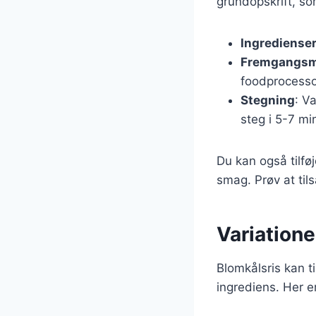
grundopskrift, so
Ingrediense
Fremgangs
foodprocessor
Stegning
: V
steg i 5-7 mi
Du kan også tilføj
smag. Prøv at til
Variatione
Blomkålsris kan ti
ingrediens. Her e