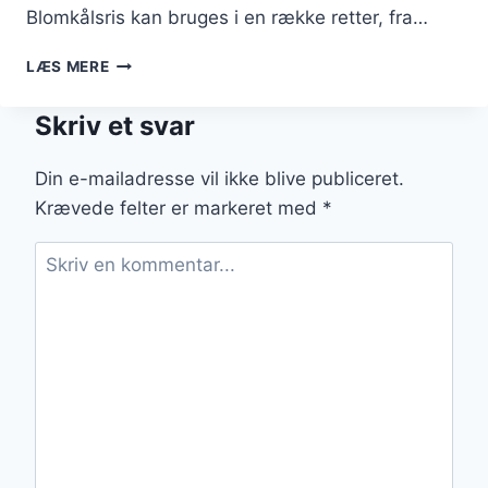
Blomkålsris kan bruges i en række retter, fra…
BLOMKÅLSRIS
LÆS MERE
MED
AVOCADO:
Skriv et svar
CREAMY
OG
TILFREDSSTILLENDE
Din e-mailadresse vil ikke blive publiceret.
Krævede felter er markeret med
*