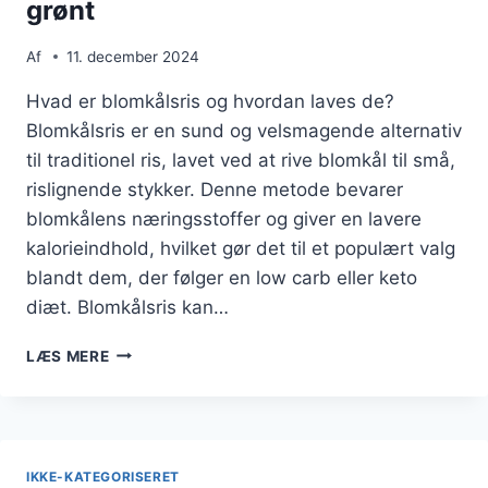
grønt
Af
11. december 2024
Hvad er blomkålsris og hvordan laves de?
Blomkålsris er en sund og velsmagende alternativ
til traditionel ris, lavet ved at rive blomkål til små,
rislignende stykker. Denne metode bevarer
blomkålens næringsstoffer og giver en lavere
kalorieindhold, hvilket gør det til et populært valg
blandt dem, der følger en low carb eller keto
diæt. Blomkålsris kan…
BLOMKÅLSRIS
LÆS MERE
MED
KIKÆRTER
OG
GRØNT
IKKE-KATEGORISERET