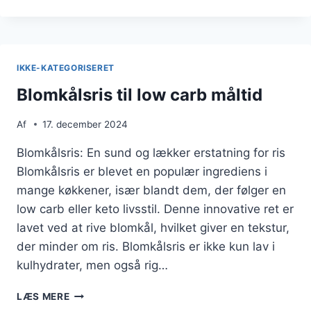
SOM
RISOTTO
MED
OLIVENOLIE
IKKE-KATEGORISERET
Blomkålsris til low carb måltid
Af
17. december 2024
Blomkålsris: En sund og lækker erstatning for ris
Blomkålsris er blevet en populær ingrediens i
mange køkkener, især blandt dem, der følger en
low carb eller keto livsstil. Denne innovative ret er
lavet ved at rive blomkål, hvilket giver en tekstur,
der minder om ris. Blomkålsris er ikke kun lav i
kulhydrater, men også rig…
BLOMKÅLSRIS
LÆS MERE
TIL