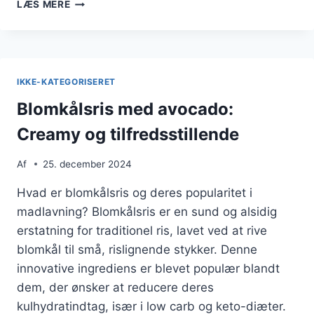
BLOMKÅLSRIS
LÆS MERE
SOM
BASIS
I
LOW
CARB
IKKE-KATEGORISERET
KOST
Blomkålsris med avocado:
Creamy og tilfredsstillende
Af
25. december 2024
Hvad er blomkålsris og deres popularitet i
madlavning? Blomkålsris er en sund og alsidig
erstatning for traditionel ris, lavet ved at rive
blomkål til små, rislignende stykker. Denne
innovative ingrediens er blevet populær blandt
dem, der ønsker at reducere deres
kulhydratindtag, især i low carb og keto-diæter.