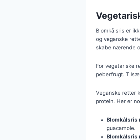
Vegetaris
Blomkålsris er ik
og veganske rett
skabe nærende o
For vegetariske 
peberfrugt. Tilsæ
Veganske retter ka
protein. Her er no
Blomkålsris
guacamole.
Blomkålsris