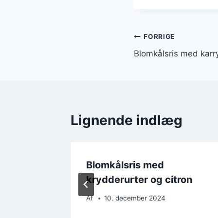
Indlægsnavi
FORRIGE
Blomkålsris med kar
Lignende indlæg
carb
Blomkålsris med
krydderurter og citron
Af
10. december 2024