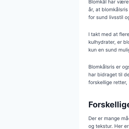
Blomkål har været
år, at blomkålsri
for sund livsstil
I takt med at fl
kulhydrater, er b
kun en sund mulig
Blomkålsris er og
har bidraget til 
forskellige retter
Forskellig
Der er mange måd
og tekstur. Her e