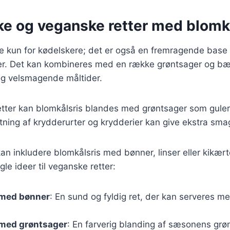
ke og veganske retter med blomk
ke kun for kødelskere; det er også en fremragende base 
er. Det kan kombineres med en række grøntsager og bæl
g velsmagende måltider.
retter kan blomkålsris blandes med grøntsager som gule
tning af krydderurter og krydderier kan give ekstra sm
n inkludere blomkålsris med bønner, linser eller kikærter
gle ideer til veganske retter:
 med bønner
: En sund og fyldig ret, der kan serveres me
 med grøntsager
: En farverig blanding af sæsonens grø