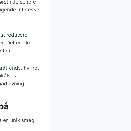
ørst i de senere
stigende interesse
 at reducere
r. Det er ikke
sten.
adtrends, hvilket
ålsris i
 madlavning.
 på
e en unik smag