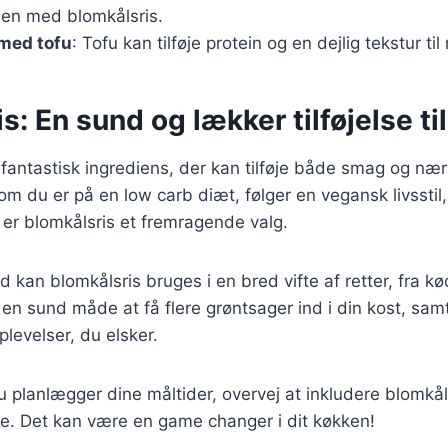
en med blomkålsris.
 med tofu
: Tofu kan tilføje protein og en dejlig tekstur til 
s: En sund og lækker tilføjelse til
 fantastisk ingrediens, der kan tilføje både smag og næri
om du er på en low carb diæt, følger en vegansk livsstil, 
 er blomkålsris et fremragende valg.
 kan blomkålsris bruges i en bred vifte af retter, fra kødr
 en sund måde at få flere grøntsager ind i din kost, sam
levelser, du elsker.
 planlægger dine måltider, overvej at inkludere blomkå
lse. Det kan være en game changer i dit køkken!