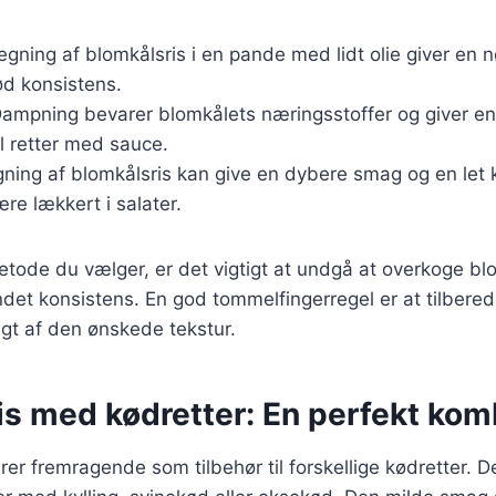
tegning af blomkålsris i en pande med lidt olie giver en
ød konsistens.
Dampning bevarer blomkålets næringsstoffer og giver en
il retter med sauce.
gning af blomkålsris kan give en dybere smag og en let 
ære lækkert i salater.
tode du vælger, er det vigtigt at undgå at overkoge blo
andet konsistens. En god tommelfingerregel er at tilbered
gt af den ønskede tekstur.
is med kødretter: En perfekt kom
rer fremragende som tilbehør til forskellige kødretter. 