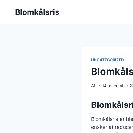
Fortsæt
Blomkålsris
til
indhold
UNCATEGORIZED
Blomkålsr
Af
14. december 2
Blomkålsri
Blomkålsris er bl
ønsker at reducer