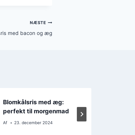
NÆSTE
sris med bacon og æg
Blomkålsris med æg:
Blomkå
perfekt til morgenmad
og flød
Af
23. december 2024
Af
10. 