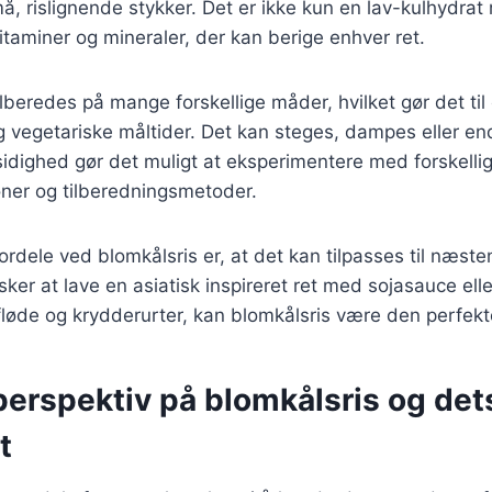
små, rislignende stykker. Det er ikke kun en lav-kulhydra
vitaminer og mineraler, der kan berige enhver ret.
lberedes på mange forskellige måder, hvilket gør det til et
 vegetariske måltider. Det kan steges, dampes eller en
sidighed gør det muligt at eksperimentere med forskelli
er og tilberedningsmetoder.
ordele ved blomkålsris er, at det kan tilpasses til næste
er at lave en asiatisk inspireret ret med sojasauce ell
fløde og krydderurter, kan blomkålsris være den perfek
perspektiv på blomkålsris og det
t