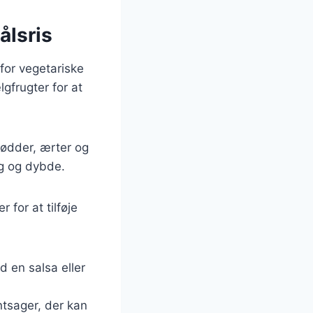
ålsris
for vegetariske
gfrugter for at
rødder, ærter og
ag og dybde.
 for at tilføje
d en salsa eller
ntsager, der kan