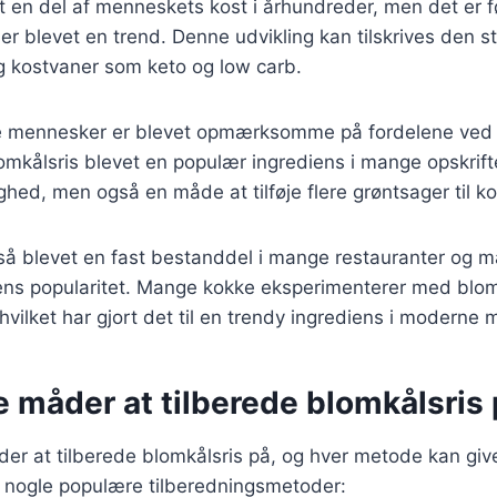
 en del af menneskets kost i århundreder, men det er f
s er blevet en trend. Denne udvikling kan tilskrives den 
 og kostvaner som keto og low carb.
ere mennesker er blevet opmærksomme på fordelene ved
lomkålsris blevet en populær ingrediens i mange opskrifte
hed, men også en måde at tilføje flere grøntsager til ko
så blevet en fast bestanddel i mange restauranter og m
dens popularitet. Mange kokke eksperimenterer med blomk
, hvilket har gjort det til en trendy ingrediens i moderne
e måder at tilberede blomkålsris
er at tilberede blomkålsris på, og hver metode kan giv
r nogle populære tilberedningsmetoder: