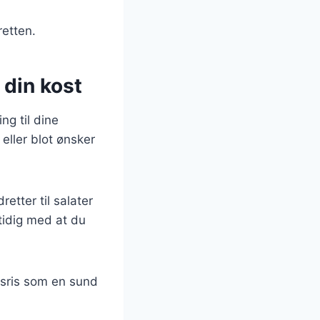
retten.
 din kost
ng til dine
eller blot ønsker
etter til salater
tidig med at du
lsris som en sund