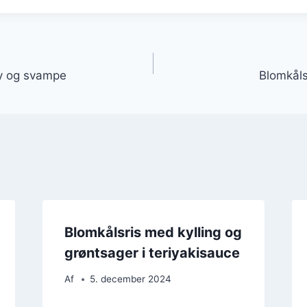
gation
ry og svampe
Blomkål
Blomkålsris med kylling og
grøntsager i teriyakisauce
Af
5. december 2024