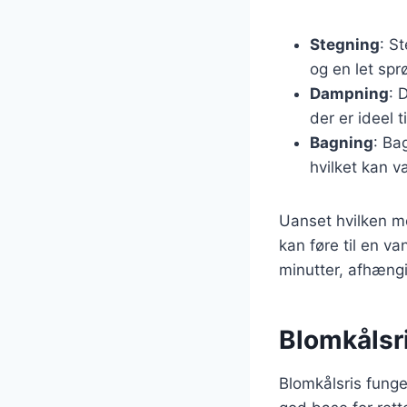
Stegning
: S
og en let spr
Dampning
: 
der er ideel t
Bagning
: Ba
hvilket kan v
Uanset hvilken me
kan føre til en v
minutter, afhængi
Blomkålsr
Blomkålsris funge