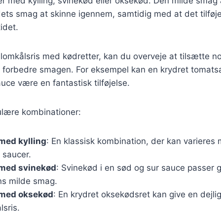
er med kylling, svinekød eller oksekød. Den milde smag 
dets smag at skinne igennem, samtidig med at det tilføj
idet.
lomkålsris med kødretter, kan du overveje at tilsætte n
at forbedre smagen. For eksempel kan en krydret tomatsa
e være en fantastisk tilføjelse.
ulære kombinationer:
med kylling
: En klassisk kombination, der kan varieres 
 saucer.
 med svinekød
: Svinekød i en sød og sur sauce passer go
ns milde smag.
 med oksekød
: En krydret oksekødsret kan give en dejlig
sris.