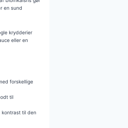
af blomkålsris gør
er en sund
ogle krydderier
uce eller en
med forskellige
dt til
 kontrast til den