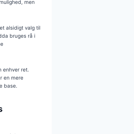
t mulighed, men
 alsidigt valg til
dda bruges rå i
ge
n enhver ret.
er en mere
te base.
s