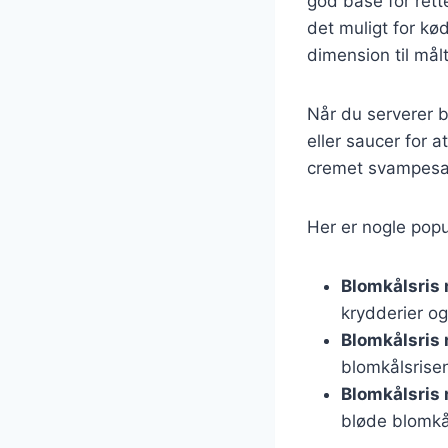
god base for rett
det muligt for kø
dimension til målt
Når du serverer b
eller saucer for 
cremet svampesauc
Her er nogle pop
Blomkålsris 
krydderier og
Blomkålsris
blomkålsrise
Blomkålsris
bløde blomkål