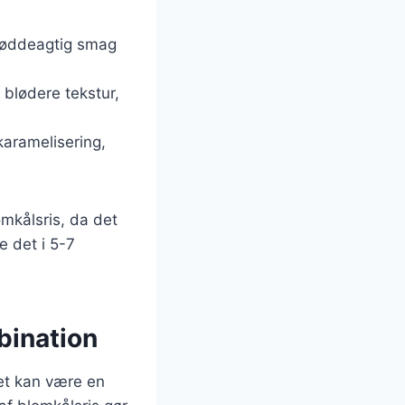
 nøddeagtig smag
 blødere tekstur,
karamelisering,
mkålsris, da det
e det i 5-7
bination
Det kan være en