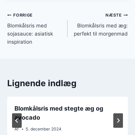
Indlægsnavigation
FORRIGE
NÆSTE
Blomkålsris med
Blomkålsris med æg:
sojasauce: asiatisk
perfekt til morgenmad
inspiration
Lignende indlæg
Blomkålsris med stegte æg og
avocado
Af
5. december 2024