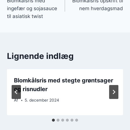
Blomkålsris med
Blomkålsris opskrift til
ingefær og sojasauce
nem hverdagsmad
til asiatisk twist
Lignende indlæg
Blomkålsris med stegte grøntsager
og risnudler
Af
5. december 2024