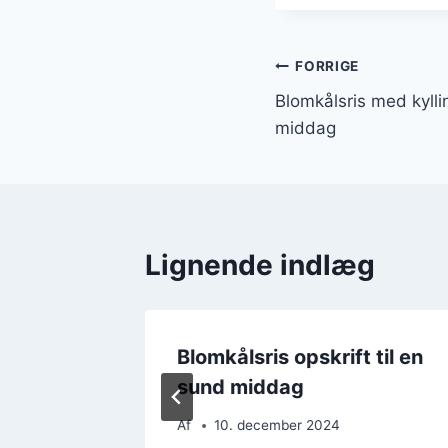
Indlægsnavi
FORRIGE
Blomkålsris med kylli
middag
Lignende indlæg
svampe
Blomkålsris opskrift til en
sund middag
Af
10. december 2024