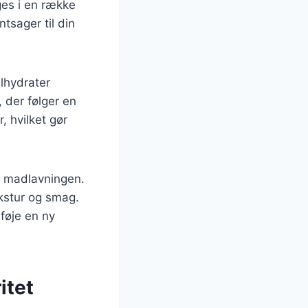
uges i en række
ntsager til din
ulhydrater
 der følger en
, hvilket gør
 i madlavningen.
kstur og smag.
lføje en ny
itet