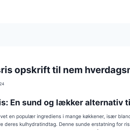
ris opskrift til nem hverdag
024
s: En sund og lækker alternativ til
evet en populær ingrediens i mange køkkener, især blan
e deres kulhydratindtag. Denne sunde erstatning for ris 