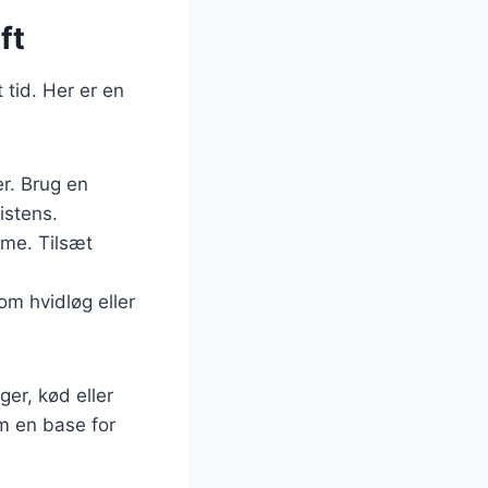
ft
 tid. Her er en
r. Brug en
istens.
rme. Tilsæt
om hvidløg eller
er, kød eller
om en base for