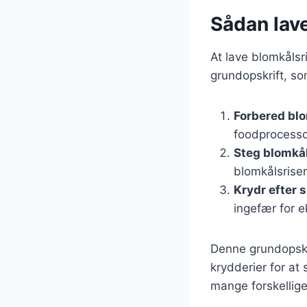
Sådan lave
At lave blomkålsri
grundopskrift, so
Forbered bl
foodprocessor
Steg blomkå
blomkålsrisen
Krydr efter
ingefær for e
Denne grundopskri
krydderier for at
mange forskellige