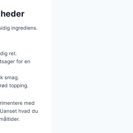
gheder
sidig ingrediens.
dig ret.
tsager for en
isk smag.
prød topping.
perimentere med
n. Uanset hvad du
måltider.