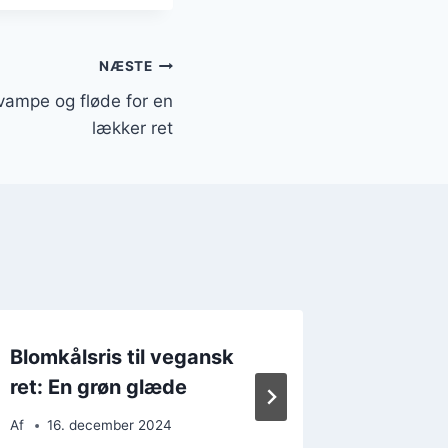
NÆSTE
vampe og fløde for en
lækker ret
Blomkålsris til vegansk
Blomkål
ret: En grøn glæde
grønts
Af
16. december 2024
Af
27. 