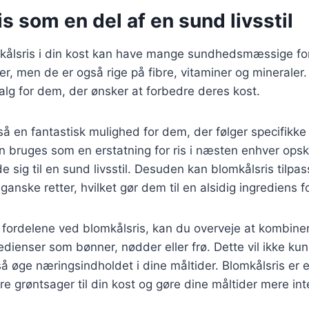
s som en del af en sund livsstil
mkålsris i din kost kan have mange sundhedsmæssige for
ier, men de er også rige på fibre, vitaminer og mineraler.
lg for dem, der ønsker at forbedre deres kost.
så en fantastisk mulighed for dem, der følger specifikk
n bruges som en erstatning for ris i næsten enhver opskri
de sig til en sund livsstil. Desuden kan blomkålsris tilpas
anske retter, hvilket gør dem til en alsidig ingrediens fo
 fordelene ved blomkålsris, kan du overveje at kombi
dienser som bønner, nødder eller frø. Dette vil ikke ku
 øge næringsindholdet i dine måltider. Blomkålsris er 
ere grøntsager til din kost og gøre dine måltider mere in