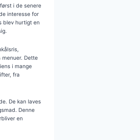
først i de senere
de interesse for
s blev hurtigt en
ig.
kålsris,
s menuer. Dette
diens i mange
ter, fra
ede. De kan laves
dagsmad. Denne
bliver en