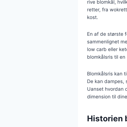
rive blomkål, hvil
retter, fra wokrett
kost.
En af de største f
sammenlignet med 
low carb eller ke
blomkålsris til en 
Blomkålsris kan t
De kan dampes, s
Uanset hvordan du
dimension til dine
Historien 