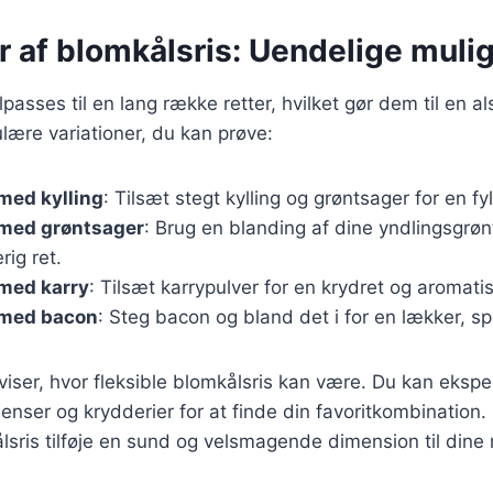
r af blomkålsris: Uendelige muli
lpasses til en lang række retter, hvilket gør dem til en al
lære variationer, du kan prøve:
med kylling
: Tilsæt stegt kylling og grøntsager for en fyl
 med grøntsager
: Brug en blanding af dine yndlingsgrøn
rig ret.
 med karry
: Tilsæt karrypulver for en krydret og aromat
 med bacon
: Steg bacon og bland det i for en lækker, s
 viser, hvor fleksible blomkålsris kan være. Du kan eks
dienser og krydderier for at finde din favoritkombinatio
ålsris tilføje en sund og velsmagende dimension til dine 