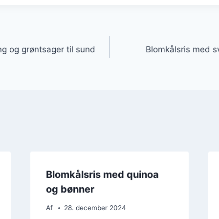
gation
ng og grøntsager til sund
Blomkålsris med s
Blomkålsris med quinoa
og bønner
Af
28. december 2024