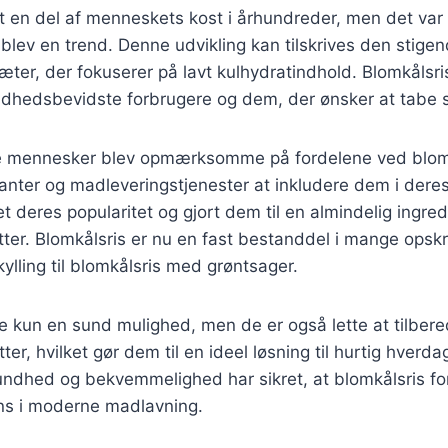
 en del af menneskets kost i århundreder, men det var 
s blev en trend. Denne udvikling kan tilskrives den stigen
iæter, der fokuserer på lavt kulhydratindhold. Blomkålsri
ndhedsbevidste forbrugere og dem, der ønsker at tabe s
ere mennesker blev opmærksomme på fordelene ved blom
anter og madleveringstjenester at inkludere dem i dere
et deres popularitet og gjort dem til en almindelig ingre
er. Blomkålsris er nu en fast bestanddel i mange opskrif
ylling til blomkålsris med grøntsager.
ke kun en sund mulighed, men de er også lette at tilber
ter, hvilket gør dem til en ideel løsning til hurtig hver
ndhed og bekvemmelighed har sikret, at blomkålsris for
ns i moderne madlavning.