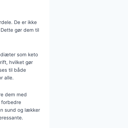
dele. De er ikke
 Dette gør dem til
e diæter som keto
ft, hvilket gør
ses til både
r alle.
nere dem med
n forbedre
en sund og lækker
teressante.