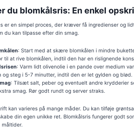
r du blomkålsris: En enkel opskri
s er en simpel proces, der kræver få ingredienser og lidt
m du kan tilpasse efter din smag.
omkålen
: Start med at skære blomkålen i mindre bukette
 til at rive blomkålen, indtil den har en rislignende kons
lsrisen
: Varm lidt olivenolie i en pande over medium va
 og steg i 5-7 minutter, indtil den er let gylden og blød.
 smag
: Tilsæt salt, peber og eventuelt andre krydderier s
kstra smag. Rør godt rundt og server straks.
ft kan varieres på mange måder. Du kan tilføje grøntsag
 skabe din egen unikke ret. Blomkålsris fungerer godt s
 måltider.