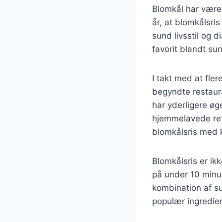
Blomkål har været
år, at blomkålsri
sund livsstil og d
favorit blandt su
I takt med at fl
begyndte restaur
har yderligere øg
hjemmelavede rett
blomkålsris med k
Blomkålsris er ik
på under 10 minut
kombination af su
populær ingredie