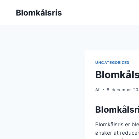
Fortsæt
Blomkålsris
til
indhold
UNCATEGORIZED
Blomkåls
Af
8. december 2
Blomkålsri
Blomkålsris er bl
ønsker at reducer