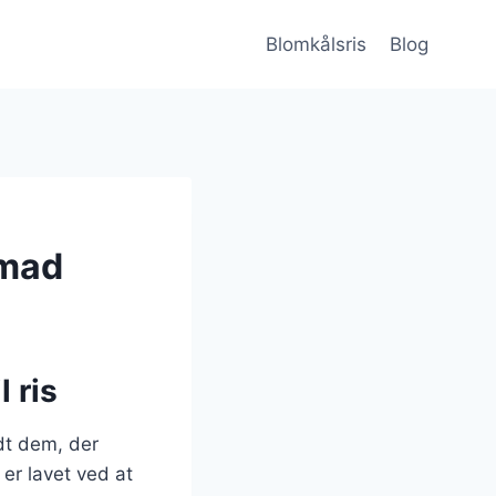
Blomkålsris
Blog
smad
 ris
dt dem, der
er lavet ved at