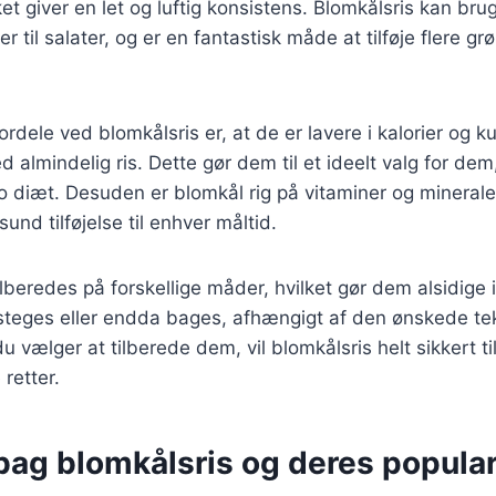
ket giver en let og luftig konsistens. Blomkålsris kan br
er til salater, og er en fantastisk måde at tilføje flere grø
ordele ved blomkålsris er, at de er lavere i kalorier og k
almindelig ris. Dette gør dem til et ideelt valg for dem,
to diæt. Desuden er blomkål rig på vitaminer og mineraler
sund tilføjelse til enhver måltid.
ilberedes på forskellige måder, hvilket gør dem alsidige
teges eller endda bages, afhængigt af den ønskede te
 vælger at tilberede dem, vil blomkålsris helt sikkert ti
 retter.
bag blomkålsris og deres popular