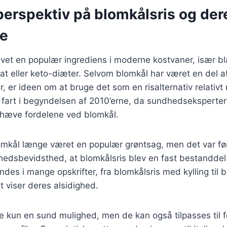
perspektiv på blomkålsris og der
se
evet en populær ingrediens i moderne kostvaner, især b
rat eller keto-diæter. Selvom blomkål har været en del 
r, er ideen om at bruge det som en risalternativ relativt
 fart i begyndelsen af 2010’erne, da sundhedseksperte
hæve fordelene ved blomkål.
omkål længe været en populær grøntsag, men det var f
hedsbevidsthed, at blomkålsris blev en fast bestanddel
indes i mange opskrifter, fra blomkålsris med kylling til
t viser deres alsidighed.
ke kun en sund mulighed, men de kan også tilpasses til f