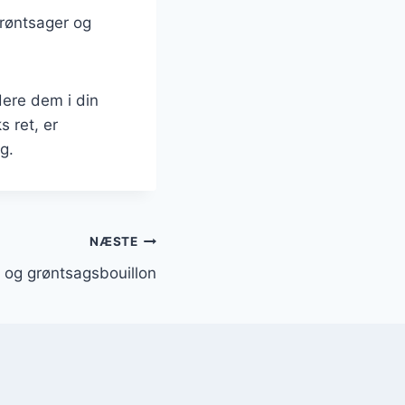
grøntsager og
ere dem i din
 ret, er
g.
NÆSTE
 og grøntsagsbouillon