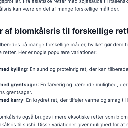
profiler. Fra asiatiske retter med sojasauce til italiens
sris kan være en del af mange forskellige måltider.
 af blomkålsris til forskellige ret
ilberedes på mange forskellige måder, hvilket gør dem ti
 retter. Her er nogle populære variationer:
med kylling
: En sund og proteinrig ret, der kan tilbered
 med grøntsager
: En farverig og nærende mulighed, der
s grøntsager.
 med karry
: En krydret ret, der tilføjer varme og smag ti
omkålsris også bruges i mere eksotiske retter som blom
kålsris til sushi. Disse variationer giver mulighed for a