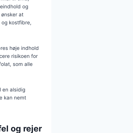
ieindhold og
r ønsker at
 og kostfibre,
res høje indhold
ere risikoen for
olat, som alle
 en alsidig
 de kan nemt
el og rejer