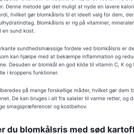
er. Denne metode gør det muligt at nyde en lavere kalor
i, hvilket gør blomkålsris til et ideelt valg for dem, de
lhydratindtag. Blomkålsris er rig på vitaminer, mineraler
il en sund kost.
rkante sundhedsmæssige fordele ved blomkålsris er de
, som kan hjælpe med at bekæmpe inflammation og reduc
. Desuden er blomkål en god kilde til vitamin C, K og f
olle i kroppens funktioner.
ilberedes på mange forskellige måder, hvilket gør dem til
net. De kan bruges i alt fra salater til varme retter, og
llige smagspræferencer og kostbehov.
r du blomkålsris med sød kartoff