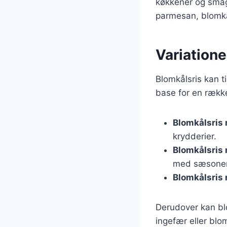
køkkener og smags
parmesan, blomkål
Variationer
Blomkålsris kan t
base for en række
Blomkålsris 
krydderier.
Blomkålsris
med sæsonen
Blomkålsris
Derudover kan bl
ingefær eller blom