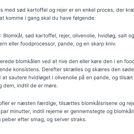
is med sød kartoffel og rejer er en enkel proces, der kr
 at komme i gang skal du have følgende:
r
: Blomkål, sød kartoffel, rejer, olivenolie, hvidløg, salt o
jern eller foodprocessor, pande, og en skarp kniv.
berede blomkålen ved at rive den eller køre den i en food
nende konsistens. Derefter skrælles og skæres den søde 
at sautere hvidløget i olivenolie på en pande, og tilsæt
g dem, indtil de er møre.
fler er næsten færdige, tilsættes blomkålsrisene og rej
par minutter, indtil rejerne er gennemstegte og blomkål
 peber efter smag, og server straks.