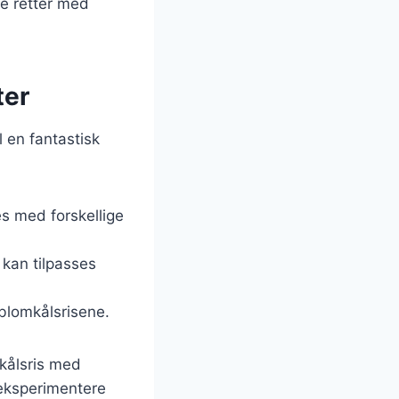
ke retter med
ter
l en fantastisk
es med forskellige
 kan tilpasses
l blomkålsrisene.
kålsris med
t eksperimentere