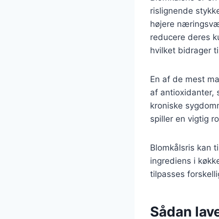
rislignende stykk
højere næringsværd
reducere deres ku
hvilket bidrager t
En af de mest ma
af antioxidanter
kroniske sygdomme
spiller en vigtig r
Blomkålsris kan t
ingrediens i køkke
tilpasses forske
Sådan lave