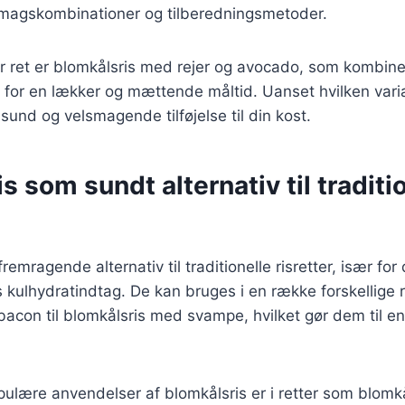
smagskombinationer og tilberedningsmetoder.
 ret er blomkålsris med rejer og avocado, som kombiner
 for en lækker og mættende måltid. Uanset hvilken vari
sund og velsmagende tilføjelse til din kost.
s som sundt alternativ til traditi
fremragende alternativ til traditionelle risretter, især fo
 kulhydratindtag. De kan bruges i en række forskellige re
acon til blomkålsris med svampe, hvilket gør dem til en
ulære anvendelser af blomkålsris er i retter som blomk