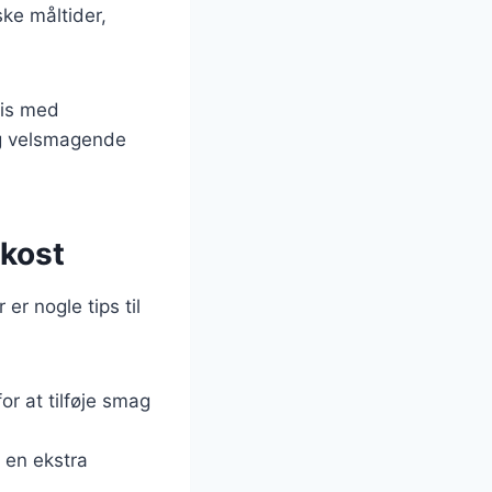
ske måltider,
ris med
og velsmagende
 kost
er nogle tips til
for at tilføje smag
m en ekstra