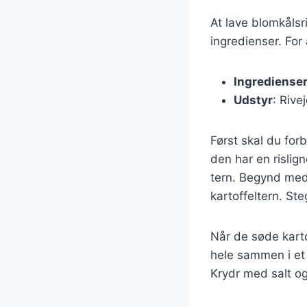
At lave blomkålsr
ingredienser. For
Ingrediense
Udstyr
: Rive
Først skal du for
den har en rislig
tern. Begynd med 
kartoffeltern. Ste
Når de søde karto
hele sammen i et 
Krydr med salt og