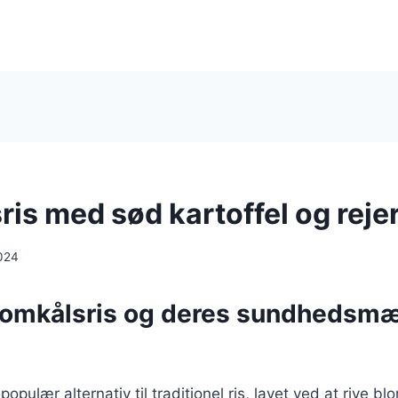
is med sød kartoffel og reje
024
lomkålsris og deres sundhedsm
populær alternativ til traditionel ris, lavet ved at rive bl