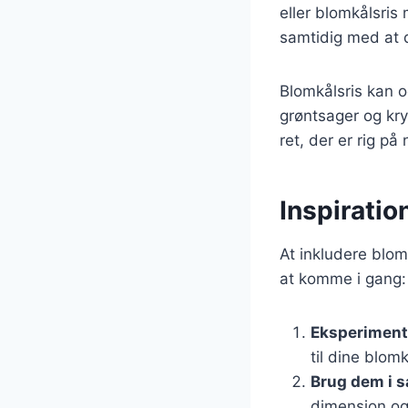
eller blomkålsris
samtidig med at d
Blomkålsris kan o
grøntsager og kr
ret, der er rig p
Inspiration
At inkludere blomk
at komme i gang:
Eksperiment
til dine blomk
Brug dem i s
dimension og