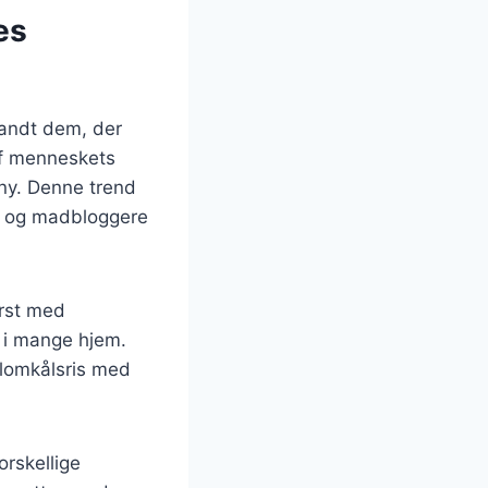
es
landt dem, der
af menneskets
 ny. Denne trend
r og madbloggere
ørst med
 i mange hjem.
 blomkålsris med
orskellige