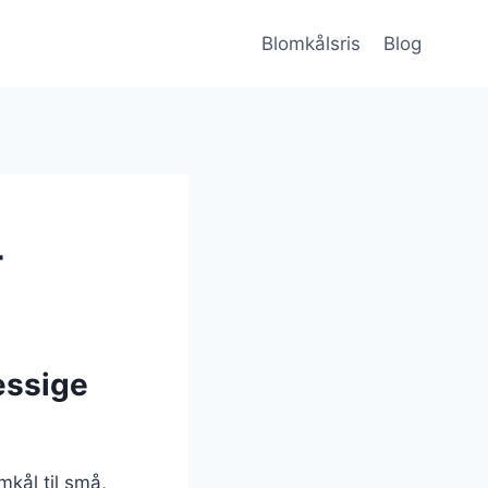
Blomkålsris
Blog
r
æssige
omkål til små,