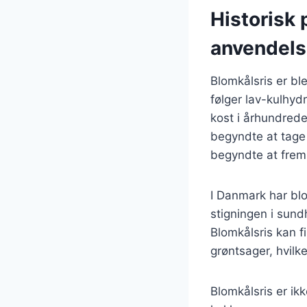
Historisk 
anvendel
Blomkålsris er bl
følger lav-kulhyd
kost i århundrede
begyndte at tage
begyndte at frem
I Danmark har bl
stigningen i sund
Blomkålsris kan f
grøntsager, hvilke
Blomkålsris er ik