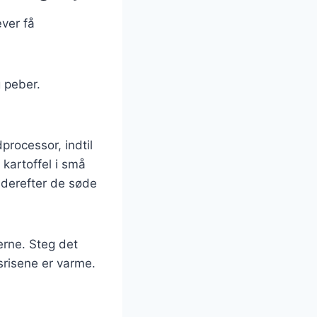
æver få
g peber.
processor, indtil
kartoffel i små
 derefter de søde
erne. Steg det
srisene er varme.