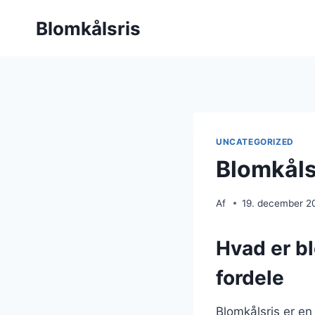
Fortsæt
Blomkålsris
til
indhold
UNCATEGORIZED
Blomkålsr
Af
19. december 2
Hvad er b
fordele
Blomkålsris er en 