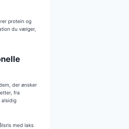
er protein og
ation du vælger,
onelle
r dem, der ønsker
tter, fra
 alsidig
ålsris med laks