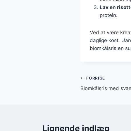
Lav en risott
protein.
Ved at være krea
daglige kost. Uan
blomkålsris en su
Indlægsnavi
FORRIGE
Blomkålsris med sva
Lignende indlæg