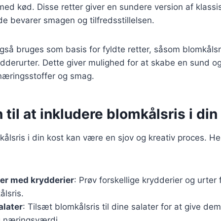
 med kød. Disse retter giver en sundere version af klassi
e bevarer smagen og tilfredsstillelsen.
gså bruges som basis for fyldte retter, såsom blomkåls
ydderurter. Dette giver mulighed for at skabe en sund 
å næringsstoffer og smag.
 til at inkludere blomkålsris i din
ålsris i din kost kan være en sjov og kreativ proces. Her 
er med krydderier
: Prøv forskellige krydderier og urter 
ålsris.
alater
: Tilsæt blomkålsris til dine salater for at give de
 næringsværdi.