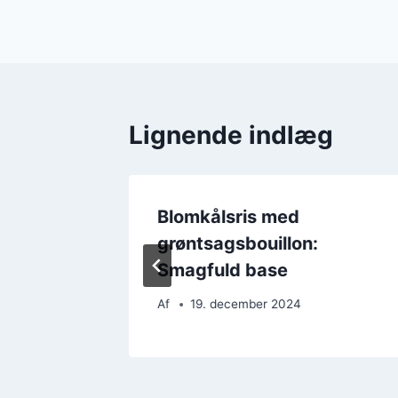
Lignende indlæg
ksekød
Blomkålsris med
grøntsagsbouillon:
Smagfuld base
Af
19. december 2024