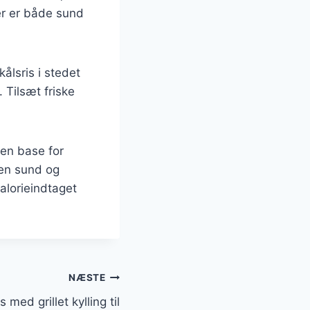
er er både sund
ålsris i stedet
 Tilsæt friske
 en base for
 en sund og
alorieindtaget
NÆSTE
 med grillet kylling til