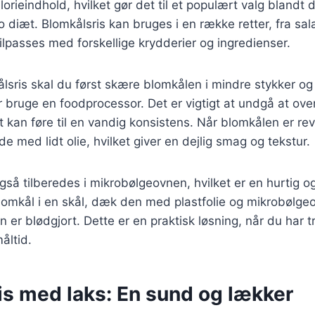
lorieindhold, hvilket gør det til et populært valg blandt 
o diæt. Blomkålsris kan bruges i en række retter, fra sala
tilpasses med forskellige krydderier og ingredienser.
ålsris skal du først skære blomkålen i mindre stykker og
ler bruge en foodprocessor. Det er vigtigt at undgå at ov
 kan føre til en vandig konsistens. Når blomkålen er re
e med lidt olie, hvilket giver en dejlig smag og tekstur.
gså tilberedes i mikrobølgeovnen, hvilket er en hurtig
mkål i en skål, dæk den med plastfolie og mikrobølgeov
en er blødgjort. Dette er en praktisk løsning, når du har t
åltid.
is med laks: En sund og lækker