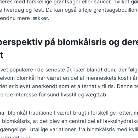
eres med forskellige grøntsager eller saucer, hvilket gør
 hverdag og fest. Du kan også tilføje grøntsagsbouillon
n endnu mere lækker.
perspektiv på blomkålsris og der
t
evet populære i de seneste år, især blandt dem, der følg
elvom blomkål har været en del af menneskets kost i år
t det er blevet anerkendt som et alternativ til ris. Denne 
ende interesse for sund livsstil og vægttab.
ar blomkål traditionelt været brugt i forskellige retter, 
 blomkålsris, at det blev en central del af lavkulhydratk
ilgængelige i utallige variationer, fra blomkålsris med kyll
g krydderier.