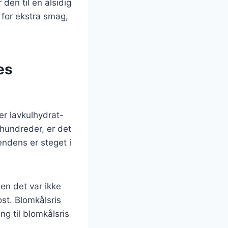
 den til en alsidig
 for ekstra smag,
es
er lavkulhydrat-
hundreder, er det
tendens er steget i
men det var ikke
ost. Blomkålsris
ing til blomkålsris