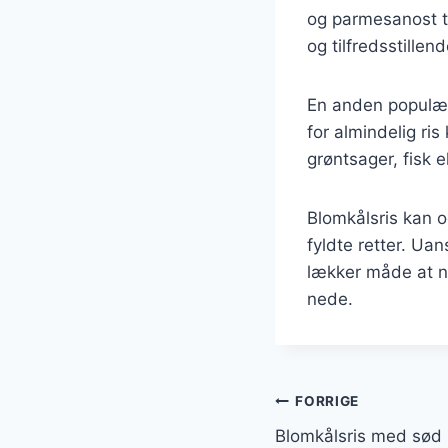
og parmesanost ti
og tilfredsstillend
En anden populær 
for almindelig ri
grøntsager, fisk 
Blomkålsris kan og
fyldte retter. Ua
lækker måde at ny
nede.
Indlægsnavi
FORRIGE
Blomkålsris med sød k