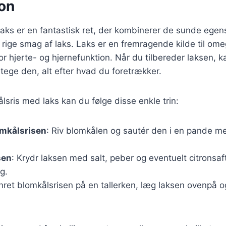
on
laks er en fantastisk ret, der kombinerer de sunde ege
ige smag af laks. Laks er en fremragende kilde til ome
or hjerte- og hjernefunktion. Når du tilbereder laksen, 
 stege den, alt efter hvad du foretrækker.
ålsris med laks kan du følge disse enkle trin:
omkålsrisen
: Riv blomkålen og sautér den i en pande med 
sen
: Krydr laksen med salt, peber og eventuelt citronsaf
g.
nret blomkålsrisen på en tallerken, læg laksen ovenpå o