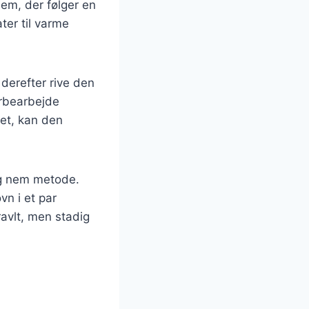
dem, der følger en
ter til varme
 derefter rive den
erbearbejde
vet, kan den
 og nem metode.
n i et par
ravlt, men stadig