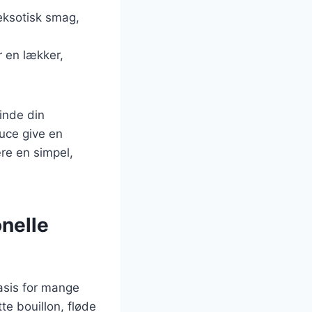
eksotisk smag,
r en lækker,
inde din
uce give en
ære en simpel,
onelle
asis for mange
te bouillon, fløde