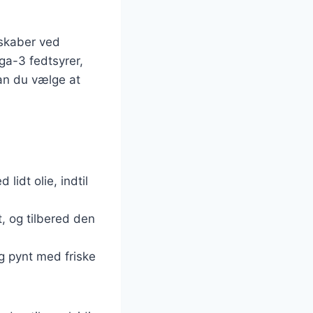
nskaber ved
ga-3 fedtsyrer,
kan du vælge at
lidt olie, indtil
t, og tilbered den
g pynt med friske