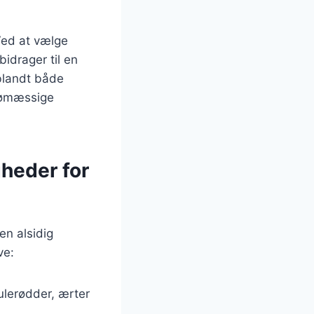
Ved at vælge
idrager til en
 blandt både
jømæssige
gheder for
en alsidig
ve:
ulerødder, ærter