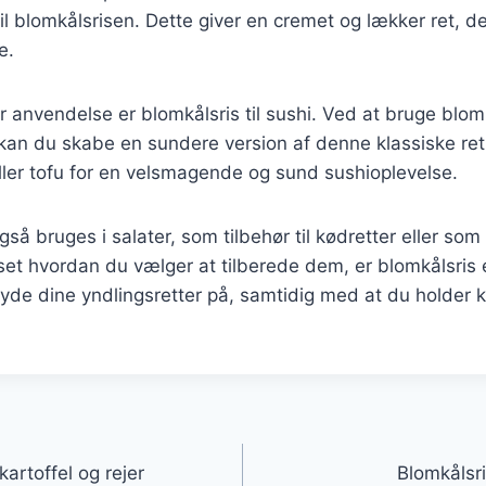
l blomkålsrisen. Dette giver en cremet og lækker ret, d
e.
anvendelse er blomkålsris til sushi. Ved at bruge blomk
s kan du skabe en sundere version af denne klassiske ret.
eller tofu for en velsmagende og sund sushioplevelse.
så bruges i salater, som tilbehør til kødretter eller som
nset hvordan du vælger at tilberede dem, er blomkålsris
de dine yndlingsretter på, samtidig med at du holder k
gation
artoffel og rejer
Blomkålsris