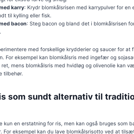
 med karry
: Krydr blomkålsrisen med karrypulver for en 
t til kylling eller fisk.
 med bacon
: Steg bacon og bland det i blomkålsrisen fo
.
rimentere med forskellige krydderier og saucer for at f
on. For eksempel kan blomkålsris med ingefær og sojasa
et ret, mens blomkålsris med hvidløg og olivenolie kan v
tilbehør.
s som sundt alternativ til traditi
ke kun en erstatning for ris, men kan også bruges som b
er. For eksempel kan du lave blomkålsrisotto ved at tilsæt