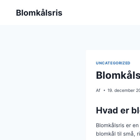
Fortsæt
Blomkålsris
til
indhold
UNCATEGORIZED
Blomkåls
Af
19. december 2
Hvad er b
Blomkålsris er en 
blomkål til små, 