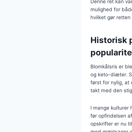
Denne ret kan vari
mulighed for både
hvilket gør rette
Historisk 
popularite
Blomkålsris er bl
og keto-diæter. S
først for nylig, a
takt med den stig
I mange kulturer h
før opfindelsen af
opskrifter er nu t
med grøntsager o