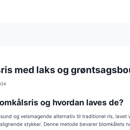
ris med laks og grøntsagsbo
024
lomkålsris og hvordan laves de?
sund og velsmagende alternativ til traditionel ris, lavet 
rislignende stykker. Denne metode bevarer blomkålets n