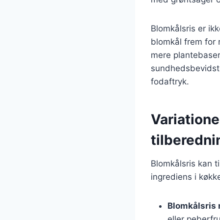
Blomkålsris er i
blomkål frem for 
mere plantebasere
sundhedsbevidste
fodaftryk.
Variatione
tilberedni
Blomkålsris kan ti
ingrediens i køkk
Blomkålsris
eller peberfr