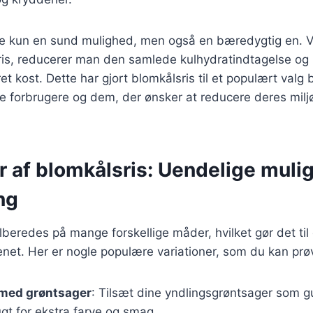
kke kun en sund mulighed, men også en bæredygtig en. 
ris, reducerer man den samlede kulhydratindtagelse og b
t kost. Dette har gjort blomkålsris til et populært valg
 forbrugere og dem, der ønsker at reducere deres mil
r af blomkålsris: Uendelige muli
ng
lberedes på mange forskellige måder, hvilket gør det til 
enet. Her er nogle populære variationer, som du kan prø
 med grøntsager
: Tilsæt dine yndlingsgrøntsager som g
ugt for ekstra farve og smag.