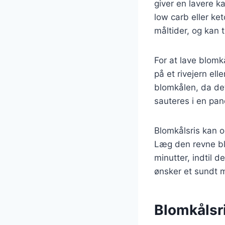
giver en lavere ka
low carb eller ket
måltider, og kan 
For at lave blomk
på et rivejern el
blomkålen, da det
sauteres i en pand
Blomkålsris kan o
Læg den revne blo
minutter, indtil d
ønsker et sundt m
Blomkålsr