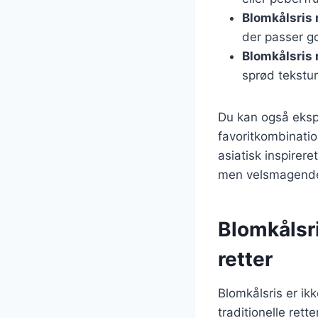
Blomkålsris
der passer god
Blomkålsris
sprød tekstur
Du kan også ekspe
favoritkombinati
asiatisk inspirer
men velsmagende 
Blomkålsri
retter
Blomkålsris er ik
traditionelle rett