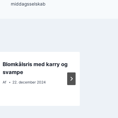
middagsselskab
Blomkålsris med karry og
Blomkål
svampe
med s
Af
22. december 2024
Af
15. 