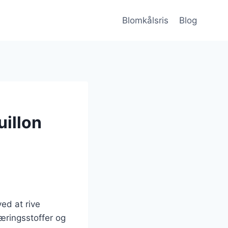
Blomkålsris
Blog
uillon
ved at rive
æringsstoffer og