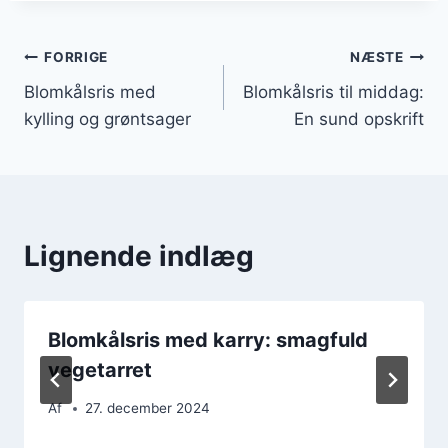
Indlægsnavigation
FORRIGE
NÆSTE
Blomkålsris med
Blomkålsris til middag:
kylling og grøntsager
En sund opskrift
Lignende indlæg
Blomkålsris med karry: smagfuld
vegetarret
Af
27. december 2024