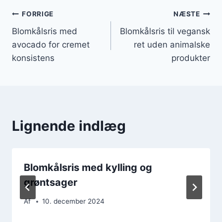
Indlægsnavigation
FORRIGE
NÆSTE
Blomkålsris med
Blomkålsris til vegansk
avocado for cremet
ret uden animalske
konsistens
produkter
Lignende indlæg
Blomkålsris med kylling og
grøntsager
Af
10. december 2024