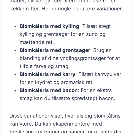
måder, hvilket gør det til en ideel base for en
række retter. Her er nogle populære variationer:
Blomkålsris med kylling
: Tilsæt stegt
kylling og grøntsager for en sund og
mættende ret.
Blomkålsris med grøntsager
: Brug en
blanding af dine yndlingsgrøntsager for at
tilføje farve og smag.
Blomkålsris med karry
: Tilsæt karrypulver
for en krydret og aromatisk ret.
Blomkålsris med bacon
: For en ekstra
smag kan du tilsætte sprødstegt bacon.
Disse variationer viser, hvor alsidig blomkålsris
kan være. Du kan eksperimentere med
forskellige krydderier og saucer for at finde din