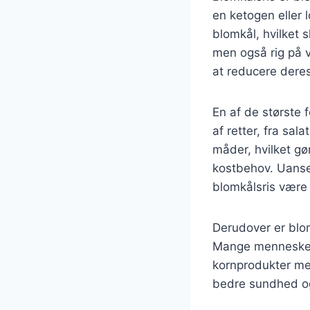
en ketogen eller l
blomkål, hvilket s
men også rig på v
at reducere deres
En af de største 
af retter, fra sal
måder, hvilket gø
kostbehov. Uanse
blomkålsris være
Derudover er blom
Mange mennesker 
kornprodukter med
bedre sundhed o