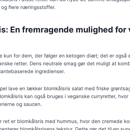
 og flere næringsstoffer.
is: En fremragende mulighed for
ke kun for dem, der følger en ketogen diæt; det er også 
ganske retter. Dens neutrale smag gør det muligt at ko
plantebaserede ingredienser.
el lave en lækker blomkålsris salat med friske grøntsa
Blomkålsris kan også bruges i veganske curryretter, hvo
rierne og saucen.
 ret er blomkålsris med hummus, hvor den cremede kon
terer blomkålsrisens tekstur. Dette gør det til en sun