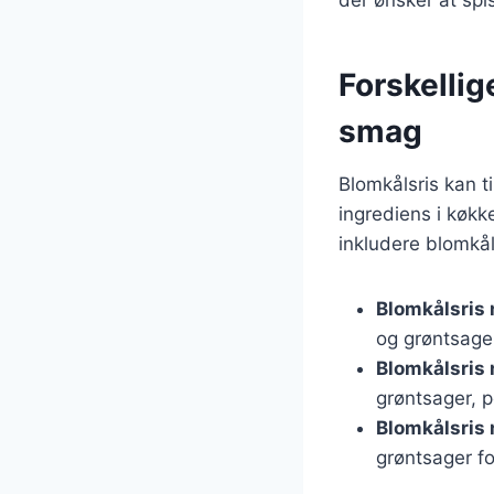
Forskellig
smag
Blomkålsris kan ti
ingrediens i køkke
inkludere blomkåls
Blomkålsris 
og grøntsage
Blomkålsris
grøntsager, p
Blomkålsris
grøntsager f