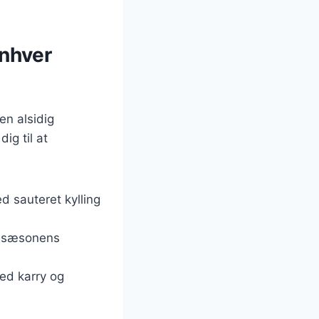
enhver
en alsidig
ig til at
d sauteret kylling
og sæsonens
med karry og