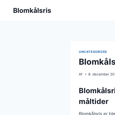
Fortsæt
Blomkålsris
til
indhold
UNCATEGORIZED
Blomkåls
Af
8. december 2
Blomkålsri
måltider
Blomkålsris er bl