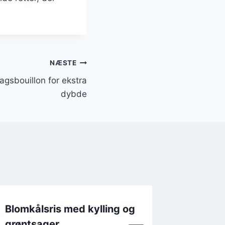
NÆSTE
agsbouillon for ekstra
dybde
Blomkålsris med kylling og
Blomkå
grøntsager
og flød