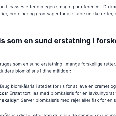
kan tilpasses efter din egen smag og præferencer. Du kan
rier, proteiner og grøntsager for at skabe unikke retter, d
s som en sund erstatning i forsk
ruges som en sund erstatning i mange forskellige retter
ludere blomkålsris i dine måltider:
 Brug blomkålsris i stedet for ris for at lave en cremet og
acos
: Erstat tortillas med blomkålsris for en lavkulhydrat
 skaldyr
: Server blomkålsris med rejer eller fisk for en
mkålsris i disse retter kan du nyde de samme smagsop