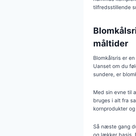
tilfredsstillende s
Blomkålsri
måltider
Blomkålsris er en
Uanset om du følg
sundere, er blom
Med sin evne til a
bruges i alt fra s
kornprodukter og 
Så næste gang du
og lækker basis.