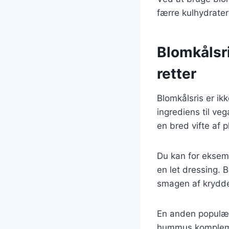
færre kulhydrater
Blomkålsr
retter
Blomkålsris er ik
ingrediens til ve
en bred vifte af 
Du kan for eksemp
en let dressing. 
smagen af krydde
En anden populær
hummus komplemen