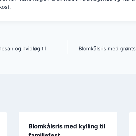
kost.
gation
esan og hvidløg til
Blomkålsris med grønts
Blomkålsris med kylling til
familiefest