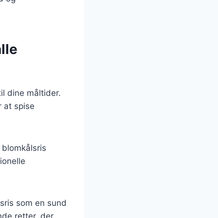
lle
l dine måltider.
 at spise
n blomkålsris
ionelle
lsris som en sund
de retter, der