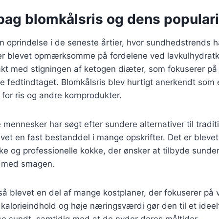
bag blomkålsris og dens populari
in oprindelse i de seneste årtier, hvor sundhedstrends h
er blevet opmærksomme på fordelene ved lavkulhydratk
akt med stigningen af ketogen diæter, som fokuserer på
e fedtindtaget. Blomkålsris blev hurtigt anerkendt som
 for ris og andre kornprodukter.
e mennesker har søgt efter sundere alternativer til tradit
evet en fast bestanddel i mange opskrifter. Det er blevet
 og professionelle kokke, der ønsker at tilbyde sunder
 med smagen.
så blevet en del af mange kostplaner, der fokuserer på
e kalorieindhold og høje næringsværdi gør den til et ideel
se sundt, samtidig med at de nyder deres måltider.