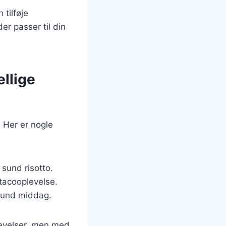
 tilføje
er passer til din
ellige
. Her er nogle
 sund risotto.
 tacooplevelse.
 sund middag.
levelser, men med