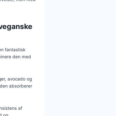
 veganske
en fantastisk
mbinere den med
ger, avocado og
r den absorberer
sistens af
d og