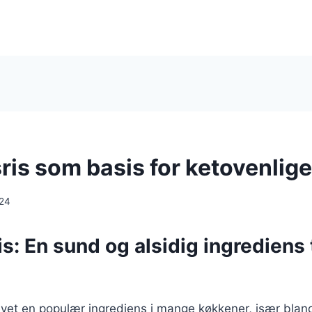
ris som basis for ketovenlige
024
s: En sund og alsidig ingrediens t
evet en populær ingrediens i mange køkkener, især blan