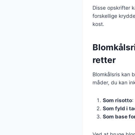
Disse opskrifter 
forskellige krydde
kost.
Blomkålsri
retter
Blomkålsris kan b
måder, du kan ink
Som risotto
:
Som fyld i t
Som base for
Ved at bruge blo