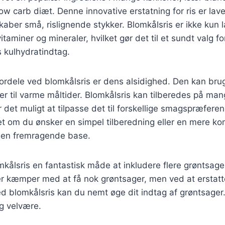
ow carb diæt. Denne innovative erstatning for ris er lave
kaber små, rislignende stykker. Blomkålsris er ikke kun l
itaminer og mineraler, hvilket gør det til et sundt valg f
 kulhydratindtag.
fordele ved blomkålsris er dens alsidighed. Den kan brug
ater til varme måltider. Blomkålsris kan tilberedes på man
r det muligt at tilpasse det til forskellige smagspræfere
t om du ønsker en simpel tilberedning eller en mere ko
 en fremragende base.
kålsris en fantastisk måde at inkludere flere grøntsager
kæmper med at få nok grøntsager, men ved at erstatte 
 blomkålsris kan du nemt øge dit indtag af grøntsager. 
g velvære.