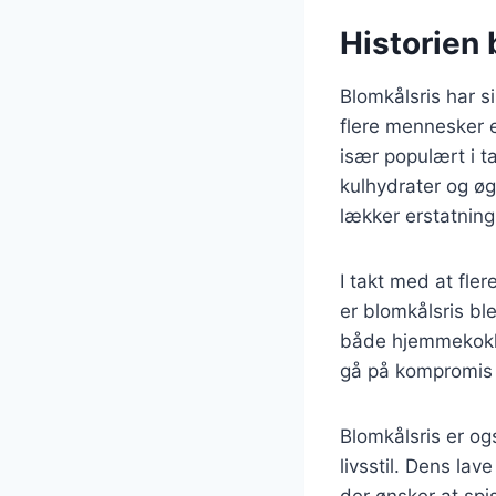
Historien 
Blomkålsris har s
flere mennesker 
især populært i t
kulhydrater og øg
lækker erstatning
I takt med at fler
er blomkålsris bl
både hjemmekokke
gå på kompromis
Blomkålsris er og
livsstil. Dens lav
der ønsker at spi