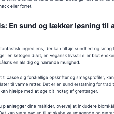
nack eller forret.
s: En sund og lækker løsning til a
 fantastisk ingrediens, der kan tilføje sundhed og smag ti
er en ketogen diæt, en vegansk livsstil eller blot ønsker
kålsris en alsidig og nærende mulighed.
t tilpasse sig forskellige opskrifter og smagsprofiler, ka
alater til varme retter. Det er en sund erstatning for tradit
kan hjælpe med at øge dit indtag af grøntsager.
 planlægger dine måltider, overvej at inkludere blomkå
 Det kan være nøglen til at skabe velsmagende og næren