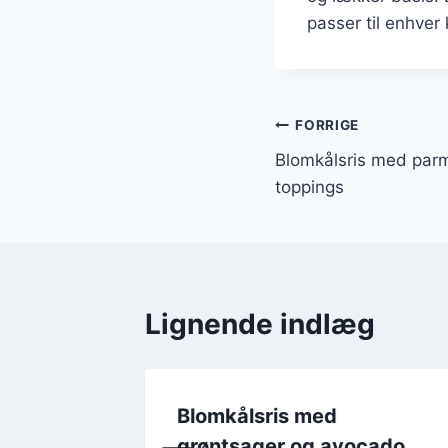
passer til enhver 
Indlægsnavi
FORRIGE
Blomkålsris med parm
toppings
Lignende indlæg
carb
Blomkålsris med
grøntsager og avocado