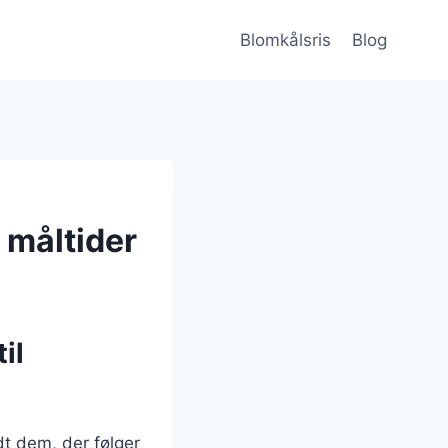
Blomkålsris
Blog
 måltider
il
dt dem, der følger