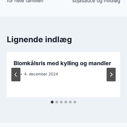
for hele familien
sojasauce og hvidløg
Lignende indlæg
Blomkålsris med kylling og mandler
Af
4. december 2024