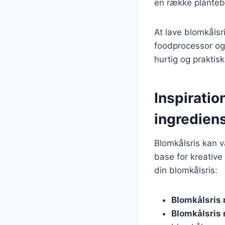
en række planteb
At lave blomkålsr
foodprocessor og 
hurtig og praktisk
Inspiratio
ingredien
Blomkålsris kan v
base for kreative 
din blomkålsris:
Blomkålsris
Blomkålsris