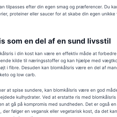
kan tilpasses efter din egen smag og præferencer. Du kan
rier, proteiner eller saucer for at skabe din egen unikke 
s som en del af en sund livsstil
kålsris i din kost kan være en effektiv måde at forbedr
ende kilde til næringsstoffer og kan hjælpe med vægtko
 højt i fibre. Desuden kan blomkålsris være en del af man
keto og low carb.
ker at spise sundere, kan blomkålsris være en god måd
bejdede kulhydrater. Ved at erstatte ris med blomkålsri
den at gå på kompromis med sundheden. Det er også en 
, der følger en vegansk eller vegetarisk kost, da det k