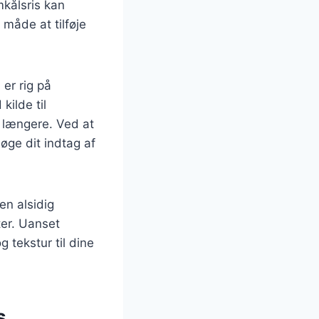
mkålsris kan
 måde at tilføje
er rig på
kilde til
 længere. Ved at
øge dit indtag af
en alsidig
ter. Uanset
g tekstur til dine
s