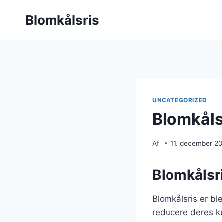
Fortsæt
Blomkålsris
til
indhold
UNCATEGORIZED
Blomkålsr
Af
11. december 2
Blomkålsri
Blomkålsris er bl
reducere deres ku