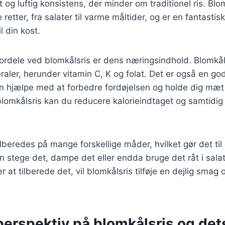
et og luftig konsistens, der minder om traditionel ris. Blo
retter, fra salater til varme måltider, og er en fantastisk
l din kost.
fordele ved blomkålsris er dens næringsindhold. Blomkål 
aler, herunder vitamin C, K og folat. Det er også en god 
an hjælpe med at forbedre fordøjelsen og holde dig mæt
blomkålsris kan du reducere kalorieindtaget og samtidig 
lberedes på mange forskellige måder, hvilket gør det til 
n stege det, dampe det eller endda bruge det råt i sala
at tilberede det, vil blomkålsris tilføje en dejlig smag o
perspektiv på blomkålsris og det