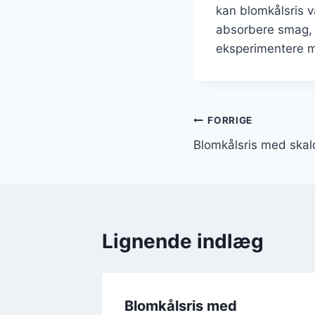
kan blomkålsris v
absorbere smag, k
eksperimentere me
Indlægsnavi
FORRIGE
Blomkålsris med skald
Lignende indlæg
Blomkålsris med