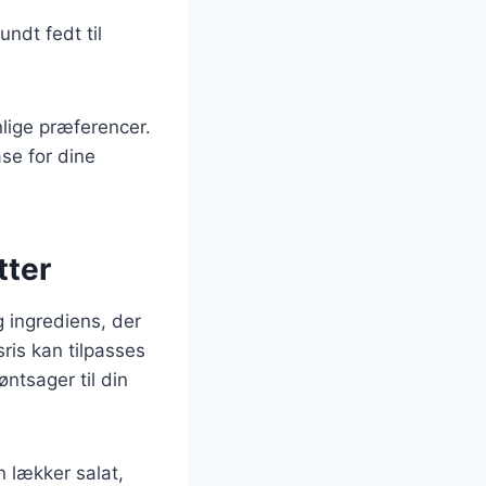
ndt fedt til
lige præferencer.
se for dine
tter
g ingrediens, der
sris kan tilpasses
øntsager til din
n lækker salat,