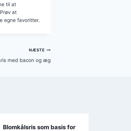
 til at
Prøv at
e egne favoritter.
NÆSTE
sris med bacon og æg
Blomkålsris som basis for
Blomkål