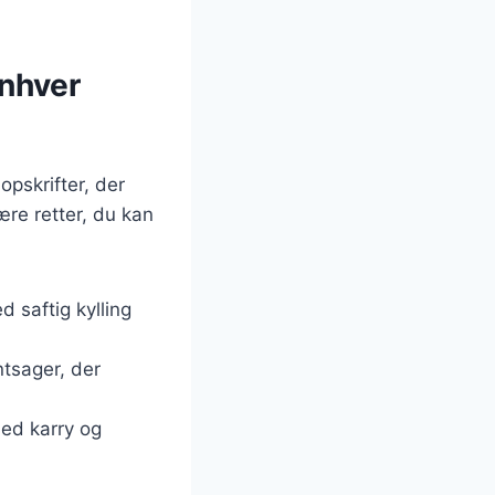
enhver
opskrifter, der
ære retter, du kan
d saftig kylling
ntsager, der
med karry og