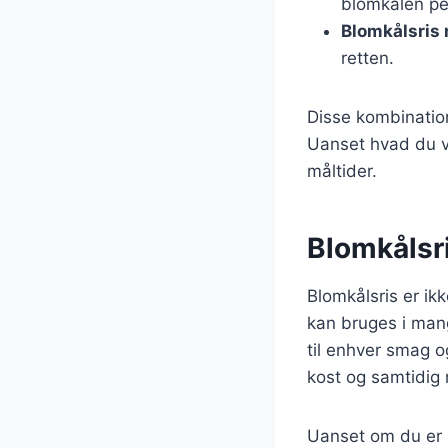
blomkålen pe
Blomkålsris
retten.
Disse kombination
Uanset hvad du v
måltider.
Blomkålsris
Blomkålsris er ik
kan bruges i mange
til enhver smag og
kost og samtidig 
Uanset om du er p