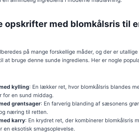
e opskrifter med blomkålsris til 
ilberedes på mange forskellige måder, og der er utallige 
 til at bruge denne sunde ingrediens. Her er nogle popul
med kylling
: En lækker ret, hvor blomkålsris blandes me
r for en sund middag.
 med grøntsager
: En farverig blanding af sæsonens grø
og næring til retten.
 med karry
: En krydret ret, der kombinerer blomkålsris 
or en eksotisk smagsoplevelse.