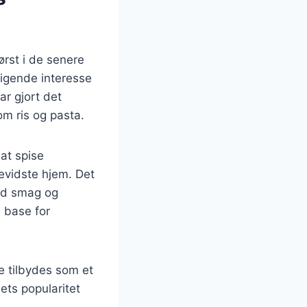
ørst i de senere
stigende interesse
ar gjort det
om ris og pasta.
at spise
evidste hjem. Det
ed smag og
 base for
te tilbydes som et
dets popularitet