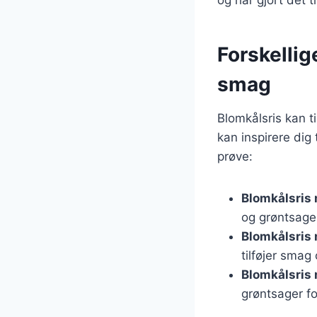
Forskellig
smag
Blomkålsris kan t
kan inspirere dig
prøve:
Blomkålsris 
og grøntsage
Blomkålsris
tilføjer smag 
Blomkålsris
grøntsager f