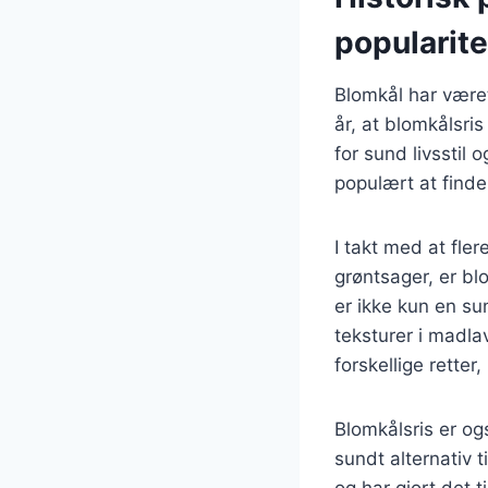
popularite
Blomkål har været
år, at blomkålsri
for sund livsstil
populært at finde
I takt med at fl
grøntsager, er b
er ikke kun en s
teksturer i madla
forskellige retter,
Blomkålsris er og
sundt alternativ ti
og har gjort det 