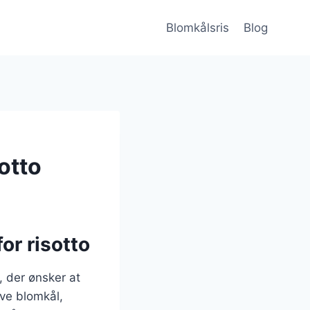
Blomkålsris
Blog
otto
or risotto
, der ønsker at
ive blomkål,