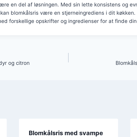
ære en del af løsningen. Med sin lette konsistens og evne
an blomkålsris være en stjerneingrediens i dit køkken. 
d forskellige opskrifter og ingredienser for at finde din
gation
yr og citron
Blomkål
Blomkålsris med svampe