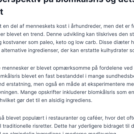
t
 en del af menneskets kost i århundreder, men det er f
s er blevet en trend. Denne udvikling kan tilskrives den 
 og kostvaner som paleo, keto og low carb. Disse diæter h
 alternative ingredienser, der kan erstatte kulhydrater s
ere mennesker er blevet opmærksomme på fordelene ved 
lomkålsris blevet en fast bestanddel i mange sundhedsb
und erstatning, men også en måde at eksperimentere m
vningen. Mange opskrifter inkluderer blomkålsris som en
 hvilket gør det til en alsidig ingrediens.
så blevet populært i restauranter og caféer, hvor det of
l traditionelle risretter. Dette har yderligere bidraget til 
til en almindelig ingrediens i moderne madlavning.