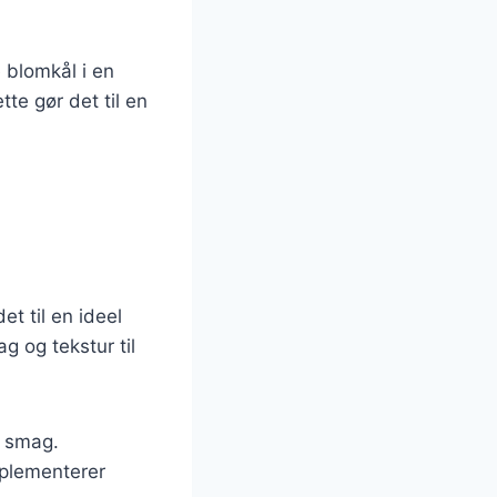
 blomkål i en
te gør det til en
et til en ideel
ag og tekstur til
t smag.
mplementerer