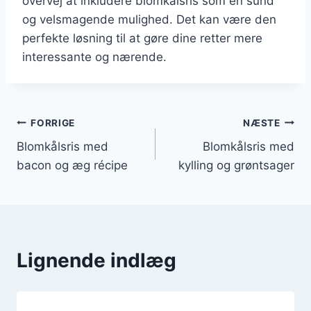
overvej at inkludere blomkålsris som en sund
og velsmagende mulighed. Det kan være den
perfekte løsning til at gøre dine retter mere
interessante og nærende.
Indlægsnavigation
FORRIGE
NÆSTE
Blomkålsris med
Blomkålsris med
bacon og æg récipe
kylling og grøntsager
Lignende indlæg