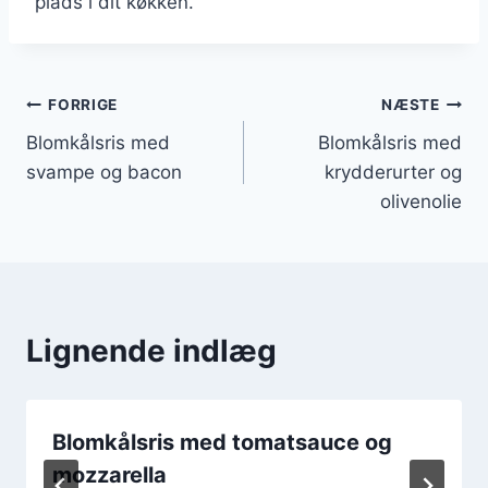
plads i dit køkken.
Indlægsnavigation
FORRIGE
NÆSTE
Blomkålsris med
Blomkålsris med
svampe og bacon
krydderurter og
olivenolie
Lignende indlæg
Blomkålsris med tomatsauce og
mozzarella