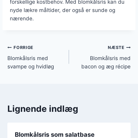
forskellige kostbehov. Med blomkålsris kan du
nyde lækre måltider, der også er sunde og
nærende.
Indlægsnavigation
FORRIGE
NÆSTE
Blomkålsris med
Blomkålsris med
svampe og hvidløg
bacon og æg récipe
Lignende indlæg
Blomkålsris som salatbase